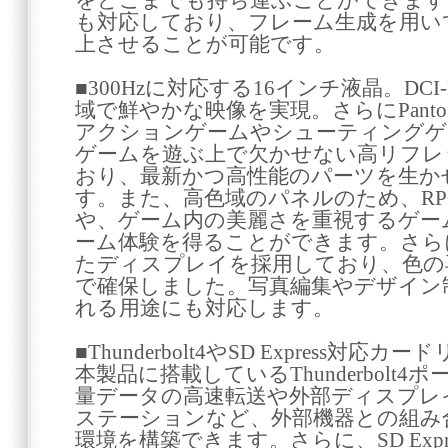
をどこまでも持ち運ぶことができます。
も対応しており、フレーム生成を用い
上させることが可能です。
■300Hzに対応する16インチ液晶。DCI
域で鮮やかな映像を実現。さらにPanto
アクションゲームやシューティングゲ
ゲームを遊ぶ上で欠かせない高リフレ
おり、最新かつ高性能のパーツを生か
す。また、高色域のパネルのため、R
や、ゲーム内の美麗さを重視するゲー
ーム体験を得ることができます。さらに、
たディスプレイを採用しており、色の
で確保しました。写真編集やデザイン
れる用途にも対応します。
■Thunderbolt4やSD Express対応
本製品に搭載しているThunderbolt
量データの高速転送や外部ディスプレ
ステーションなど、外部機器との組み
環境を構築できます。さらに、SD Exp