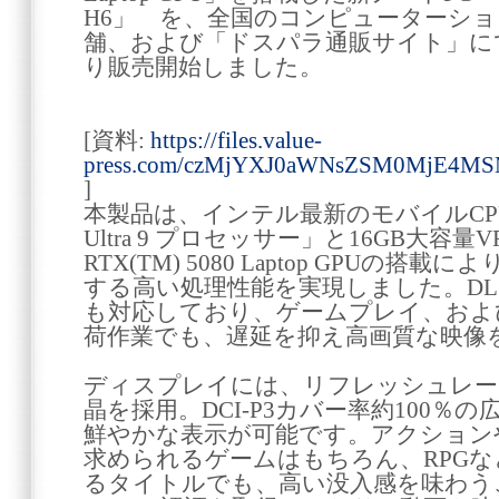
H6」 を、全国のコンピューターシ
舗、および「ドスパラ通販サイト」にて、2
り販売開始しました。
[資料:
https://files.value-
press.com/czMjYXJ0aWNsZSM0MjE4M
]
本製品は、インテル最新のモバイルCPU「イ
Ultra 9 プロセッサー」と16GB大容量VRAM
RTX(TM) 5080 Laptop GPUの
する高い処理性能を実現しました。DL
も対応しており、ゲームプレイ、およ
荷作業でも、遅延を抑え高画質な映像
ディスプレイには、リフレッシュレート3
晶を採用。DCI-P3カバー率約100％
鮮やかな表示が可能です。アクションや
求められるゲームはもちろん、RPG
るタイトルでも、高い没入感を味わう