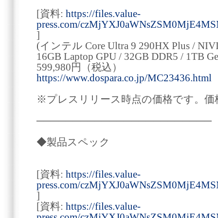
[資料:
https://files.value-
press.com/czMjYXJ0aWNsZSM0MjE4M
]
(インテル Core Ultra 9 290HX Plus / NIV
16GB Laptop GPU / 32GB DDR5 / 1TB 
599,980円（税込）
https://www.dospara.co.jp/MC23436.html
※プレスリリース時点の価格です。価
────────────────────────
◆製品スペック
[資料:
https://files.value-
press.com/czMjYXJ0aWNsZSM0MjE4M
]
[資料:
https://files.value-
press.com/czMjYXJ0aWNsZSM0MjE4