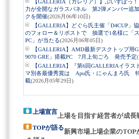
【GALLERIA（ガレリア）】ぶいすぽ
力が全開なガラスパネル 第2弾メンバー追
クを開催
(2026月06年10日)
【GALLERIA】どぐら氏主催「D4CUP
のフォロー＆リポストで 抽選で1名様に「ス
PC」が当たる
(2026月06年05日)
【GALLERIA】AMD最新デスクトップ用GPU 
9070 GRE」搭載PC 7月上旬ごろ 発売予定
【GALLERIA】『第6回GALLERIA
マ別各最優秀賞は Apu氏・にゃんまろ氏 
載
(2026月05年29日)
上場宣言
上場を目指す経営者が成長
TOPが語る
新興市場上場企業のTO