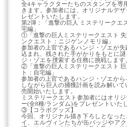
全4キャラクターたちのスタンプを専
きます。参加者には、オリジナルデザ
レゼントいたします。
第2弾：「進撃の巨人 ミステリークエ
宅編」
①「進撃の巨人ミステリークエスト 失
ンクエスト：ニジゲンノモリ編」
参加者の上官であるハンジ・ゾエが失
込まれ、残された手がかりをもとに謎
ジ・ゾエを捜索する任務に挑戦します
②「進撃の巨人ミステリークエスト 巨
ト：自宅編」
参加者の上官であるハンジ・ゾエから
しながら巨人の捕獲計画を読み解いて
売開始いたします。
ミステリークエスト参加者にはオリジ
ー(全8種/ランダム)をプレゼントいた
③【コラボグッズ】
今回、オリジナル描き下ろしとなった
イ、エルヴィンたちが缶バッジやアク