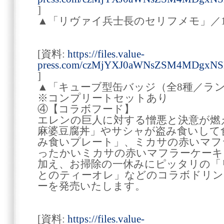
]
▲「リヴァイ兵士長のセリフメモ」／1,
[資料:
https://files.value-
press.com/czMjYXJ0aWNsZSM4MDgx
]
▲「キューブ型缶バッジ（全8種／ランダ
※コンプリートセットあり
④【コラボフード】
エレンの巨人に対する憎悪と決意が燃
麻婆豆腐丼」やサシャが盗み食いして
み食いプレート」、ミカサの赤いマフ
ったかいミカサの赤いマフラーケーキ
加え、お掃除の一休みにピッタリの「
とのティーオレ」などのコラボドリン
ーを発売いたします。
[資料:
https://files.value-