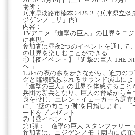
2026年3月14日（土）～ 2026年12月1
場所：
兵庫県淡路市楠本 2425-2（兵庫県
ジゲンノモリ」内)
内容：
TVアニメ『進撃の巨人』の世界をニ
に再現。
参加者は昼夜2つのイベントを通して、
の世界を楽しむことができる
①【夜イベント】「進撃の巨人 THE NIG
へ-」
1.2㎞の夜の森を歩きながら、迫力の
グと臨場感あふれるサウンド演出によ
『進撃の巨人』の世界を体感すること
兵団の新兵となり、巨人の脅威から自
身を投じ、エレン・イェーガーら調査
に、“壁の向こう側”を目指します。
ードをプレゼント
②【昼イベント】
第1弾：「進撃の巨人 スタンプラリー 
参加者は、ニジゲンノモリ園内に点在