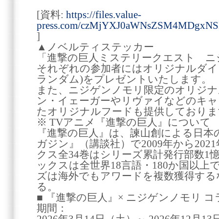
[資料:
https://files.value-
press.com/czMjYXJ0aWNsZSM4MDgxNS
]
▲ノベルティステッカー
「進撃の巨人ミステリークエスト ニ
それぞれの参加者にはオリジナルダイカ
ランダム)をプレゼントいたします。
また、ニジゲンノモリ限定のオリジナ
ン・イェーガーやリヴァイなどのキャ
たオリジナルフードも提供しておりま
※ TVアニメ『進撃の巨人』について
『進撃の巨人』は、諫山創による日本
ガジン』（講談社）で2009年から20
クス全34巻はシリーズ累計発行部数1憶
ックスは全世界18言語・180か国以
ズは海外でもアワードを複数獲得する
る。
■ 『進撃の巨人』× ニジゲンノモリ 
期間：