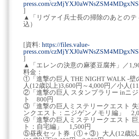
press.com/czMjYXJ0aWNsZSM4MDgxN
]
▲「リヴァイ兵士長の掃除のあとのティー
込）
[資料:
https://files.value-
press.com/czMjYXJ0aWNsZSM4MDgxN
]
▲「エレンの決意の麻婆豆腐丼」／1,9
料金：
①「進撃の巨人 THE NIGHT WALK
人(12歳以上)3,600円～4,000円／小人(11
②「進撃の巨人 スタンプラリー in
ト 800円
③「進撃の巨人ミステリークエスト 失
ンクエスト：ニジゲンノモリ編」 2,0
④「進撃の巨人ミステリークエスト 巨
ト：自宅編」 1,500円
⑤昼夜セット券（①＋③）大人(12歳以上)5