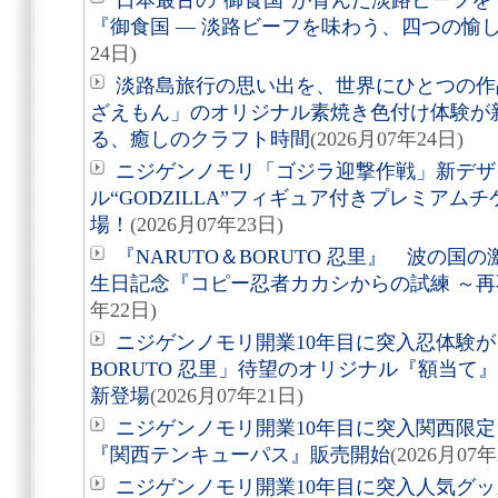
日本最古の"御食国"が育んだ淡路ビーフ
『御食国 ― 淡路ビーフを味わう、四つの愉
24日)
淡路島旅行の思い出を、世界にひとつの作
ざえもん」のオリジナル素焼き色付け体験が
る、癒しのクラフト時間
(2026月07年24日)
ニジゲンノモリ「ゴジラ迎撃作戦」新デザ
ル“GODZILLA”フィギュア付きプレミアム
場！
(2026月07年23日)
『NARUTO＆BORUTO 忍里』 波の
生日記念『コピー忍者カカシからの試練 ～
年22日)
ニジゲンノモリ開業10年目に突入忍体験が
BORUTO 忍里」待望のオリジナル『額当て』3
新登場
(2026月07年21日)
ニジゲンノモリ開業10年目に突入関西限定
『関西テンキューパス』販売開始
(2026月07年
ニジゲンノモリ開業10年目に突入人気グ