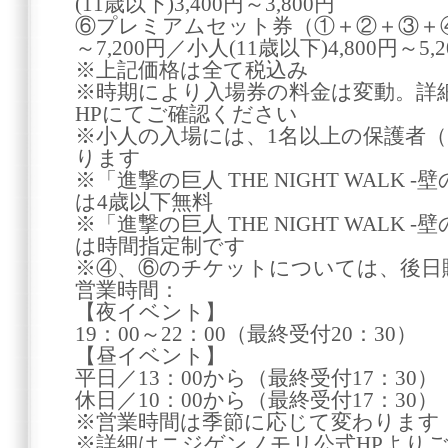
(11歳以下)3,400円～3,800円
⑥プレミアムセット券（①＋②＋③＋④）大
～7,200円／小人(11歳以下)4,800円～5,2
※上記価格は全て税込み
※時期により入場券の料金は変動。詳
HPにてご確認ください
※小人の入場には、1名以上の保護者
ります
※「進撃の巨人 THE NIGHT WALK
は4歳以下無料
※「進撃の巨人 THE NIGHT WALK
は時間指定制です
※④、⑥のチケットについては、後日
営業時間：
【夜イベント】
19：00～22：00（最終受付20：30）
【昼イベント】
平日／13：00から（最終受付17：30）
休日／10：00から（最終受付17：30）
※営業時間は季節に応じて変わります
※詳細はニジゲンノモリ公式HPより