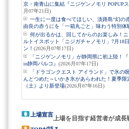
京・南青山に集結『ニジゲンノモリ POPUPストア i
月07年21日)
一生に一度は食べてほしい、淡路島“幻の
由良の赤うにを「一箱丸ごと」味わう特別体
何が出るかは、回してからのお楽しみ！ニ
ルトイスポット「ニジガチャノモリ」7月18
ン！
(2026月07年17日)
「ニジゲンノモリ」が静岡県に初上陸！『ニ
in静岡パルコ』
(2026月07年17日)
「ドラゴンクエスト アイランド」で氷の
んとつめた～いかき氷があらわれた！夏季限定
（土）より新登場
(2026月07年16日)
上場宣言
上場を目指す経営者が成長