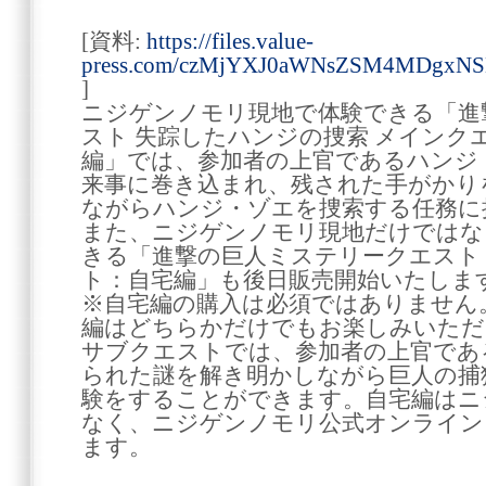
[資料:
https://files.value-
press.com/czMjYXJ0aWNsZSM4MDgxN
]
ニジゲンノモリ現地で体験できる「進
スト 失踪したハンジの捜索 メインク
編」では、参加者の上官であるハンジ
来事に巻き込まれ、残された手がかり
ながらハンジ・ゾエを捜索する任務に
また、ニジゲンノモリ現地だけではな
きる「進撃の巨人ミステリークエスト 
ト：自宅編」も後日販売開始いたしま
※自宅編の購入は必須ではありません
編はどちらかだけでもお楽しみいただ
サブクエストでは、参加者の上官であ
られた謎を解き明かしながら巨人の捕
験をすることができます。自宅編はニ
なく、ニジゲンノモリ公式オンライン
ます。