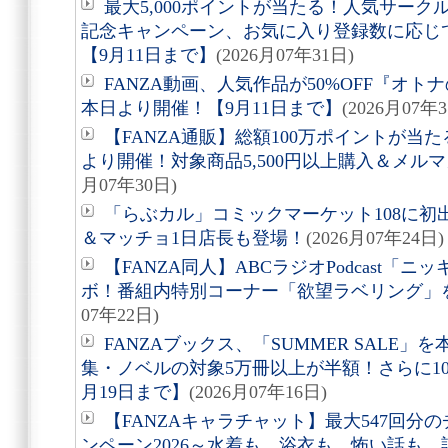
最大5,000ポイントが当たる！人気サー
記念キャンペーン、お気に入り登録数に応じ
【9月11日まで】
(2026月07年31日)
FANZA動画、人気作品が50%OFF『オト
本日より開催！【9月11日まで】
(2026月07年
【FANZA通販】総額100万ポイントが当た
より開催！対象商品5,500円以上購入＆メルマガ
月07年30日)
「らぶカル」コミックマーケット108に
＆マッチョ1日店長も登場！
(2026月07年24日)
【FANZA同人】ABCラジオPodcast「
ボ！番組内特別コーナー「欲望ラベリング」を
07年22日)
FANZAブックス、「SUMMER SALE
集・ノベルの対象5万冊以上が半額！さらに1
月19日まで】
(2026月07年16日)
【FANZAキャラチャット】最大547回
ンペーン2026～水着も、浴衣も、怖い話も