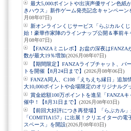
最大5,000ポイントや出演声優サイン色
きハウス」新作ゲーム発売記念キャンペーンを
月08年07日)
新オンラインくじサービス「らぶカルくじ
始！豪華作家陣のラインナップ公開＆事前キ
月08年07日)
【FANZAミニレポ】お盆の深夜はFANZ
数が最大19％増加
(2026月08年07日)
【期間限定】FANZAライブチャット、バ
トを開催【8月24日まで】
(2026月08年06日)
FANZA同人、C108「えちえち縁日」追
大10,000ポイントや会場限定のオリジナル
賞金総額100万ポイントを進呈「FANZAキ
催中！【8月31日まで】
(2026月08年03日)
【前回大好評につき再登場】「らぶカル」が
「COMITIA157」に出展！クリエイター
スペース」を開設
(2026月08年03日)