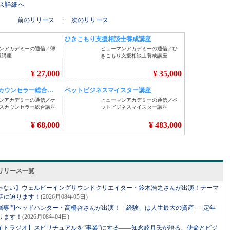
リース詳細へ
前のリリース
:
次のリリース
リリース一覧
ゃない】ウェルビーイングサウンドクリエイター・鈴木浩之さんが出演！テーマ
話に迫ります！
(2026月08年05日)
層専門ヘッドハンター・高橋啓さんが出演！「経験」は人生最大の資産──定年
ります！
(2026月08年04日)
イトラジオ】スピリチュアルを“事業”にする――知念睦月氏が語る、使命とビジ