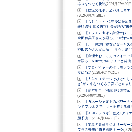
ネスをつなぐ挑戦
(2026月07年30日
【物流の仕事、全部見せます
(2026月07年28日)
【もしも・・・1年後に辞め
表取締役 猪又將哲社長が語る“未
【エフエム宝塚 - 弁理士お
金田有美子さんが語る、AI時代の
【元・特許庁審査官ダーヤス
神田秀斗さんが出演、“サウナ愛”
【弁理士おっくんのアイデア革
が語る、AI時代のキャリアと発信
【プロバイヤーの推しモノラ
マに放送
(2026月07年02日)
【人生のステージはひとつじ
き”が未来をつくる子育てとキャ
【定年新卒】78歳現役陶芸家
(2026月06年30日)
【ガネーシャ尾上のパワーナ
ンドフルネスで、明日を整える健
【＃2050ラジオ】観光×ク
胆予測！
(2026月06年21日)
【業界の裏側ラジオリーダー
フラの未来に迫る戦略トーク
(202