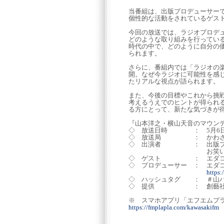
当番組は、出版プロデューサー
個性的な活動をされているゲス
今回の放送では、ラジオプロデ
どのような取り組みを行ってい
時代の中で、どのように自分の
られます。
さらに、番組内では「ラジオの
開。なぜ今ラジオに可能性を感
たリアルな視点が語られます。
また、今後の目標やこれから挑
考えるうえでのヒントが得られ
る方にとって、新たな気づきが得
『山本洋之・横山天音のマウン
◇ 放送日時 ： 5月6日(水) 
◇ 放送局 ： かわさきFM (
◇ 出演者 ： 出版プロ
お笑いタレント
◇ ゲスト ： エダコD
◇ プロデューサー ： エダ
https
◇ ハッシュタグ ： ＃山
◇ 提供 ： 創藝
※ スマホアプリ「エフエムプ
https://fmplapla.com/kawasakifm