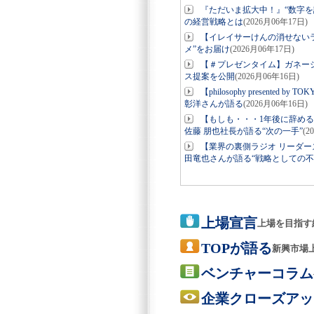
『ただいま拡大中！』“数字を
の経営戦略とは
(2026月06年17日)
【イレイサーけんの消せない
メ”をお届け
(2026月06年17日)
【＃プレゼンタイム】ガネーシ
ス提案を公開
(2026月06年16日)
【philosophy present
彰洋さんが語る
(2026月06年16日)
【もしも・・・1年後に辞め
佐藤 朋也社長が語る“次の一手”
(2
【業界の裏側ラジオ リーダ
田竜也さんが語る“戦略としての不
上場宣言
上場を目指す
TOPが語る
新興市場
ベンチャーコラム
企業クローズアッ