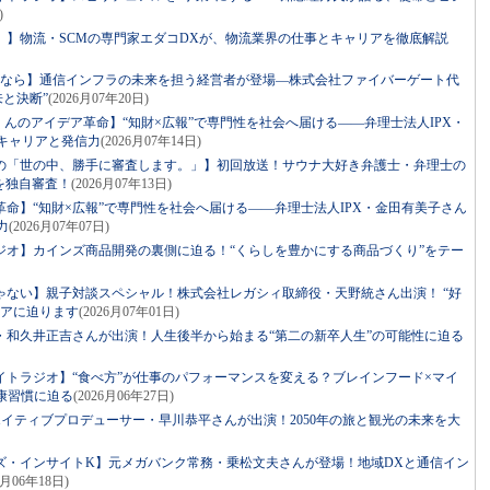
)
。】物流・SCMの専門家エダコDXが、物流業界の仕事とキャリアを徹底解説
るなら】通信インフラの未来を担う経営者が登場―株式会社ファイバーゲート代
来と決断”
(2026月07年20日)
っくんのアイデア革命】“知財×広報”で専門性を社会へ届ける――弁理士法人IPX・
キャリアと発信力
(2026月07年14日)
の「世の中、勝手に審査します。」】初回放送！サウナ大好き弁護士・弁理士の
を独自審査！
(2026月07年13日)
命】“知財×広報”で専門性を社会へ届ける――弁理士法人IPX・金田有美子さん
力
(2026月07年07日)
ジオ】カインズ商品開発の裏側に迫る！“くらしを豊かにする商品づくり”をテー
ゃない】親子対談スペシャル！株式会社レガシィ取締役・天野統さん出演！ “好
リアに迫ります
(2026月07年01日)
・和久井正吉さんが出演！人生後半から始まる“第二の新卒人生”の可能性に迫る
イトラジオ】“食べ方”が仕事のパフォーマンスを変える？ブレインフード×マイ
康習慣に迫る
(2026月06年27日)
リエイティブプロデューサー・早川恭平さんが出演！2050年の旅と観光の未来を大
ズ・インサイトK】元メガバンク常務・乗松文夫さんが登場！地域DXと通信イン
6月06年18日)