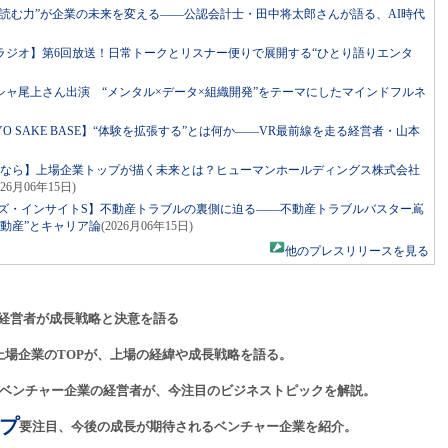
読む力”が企業の未来を変える――公認会計士・田中将太郎さんが語る、AI時代
ラジオ】第6回放送！日常トークとリスナー便りで展開する“ひとり語りエンタ
ャ尾上さん出演 “メンタル×データ×組織開発”をテーマにしたマインドフルネ
ed by TOKYO SAKE BASE】“体験を拡張する”とは何か――VR最前線を走る経営者・山本
るなら】上場企業トップが描く未来とは？ヒューマンホールディングス株式会社
026月06年15日)
ーズ・インサイトS】不動産トラブルの裏側に迫る――不動産トラブルバスター嶌
動産”とキャリア論
(2026月06年15日)
他のプレスリリースを見る
経営者が成長戦略と決意を語る
上場企業のTOPが、上場の経緯や成長戦略を語る。
ベンチャー企業の経営者が、今注目のビジネストピックを解説。
プ
要注目、今後の成長が期待されるベンチャー企業を紹介。