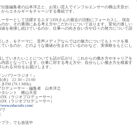
で出版編集者の山本洋之と、お笑い芸人でインフルエンサーの横山天音が、
トからエネルギーをチャージする番組です。
ューサーとして活躍するエダコDXさんの最近の活動にフォーカスし、現在
るのか、その裏側にある考え方やこだわりについて迫ります。変化の激しい
価値を発揮し続けているのか、仕事への向き合い方や日々の努力について語
楽しさ」をテーマに、音声メディアならではの魅力についてもトークを展
じているのか、どのような価値が生まれているのかなど、実体験をもとにし
戦していきたいことについても話が広がり、これからの働き方やキャリアを
る内容となっています。仕事に対する考え方や、自分らしい働き方を模索す
られる30分をお届けします。
テンパワーラジオ！』
22:30～23:00
79.1 MHz)
デューサー・編集者 山本洋之
 横山天音
X（ラジオプロデューサー）
コDX（ラジオプロデューサー）
://www.edacodx.com/
パワ
社
ラプラ」でも放送中