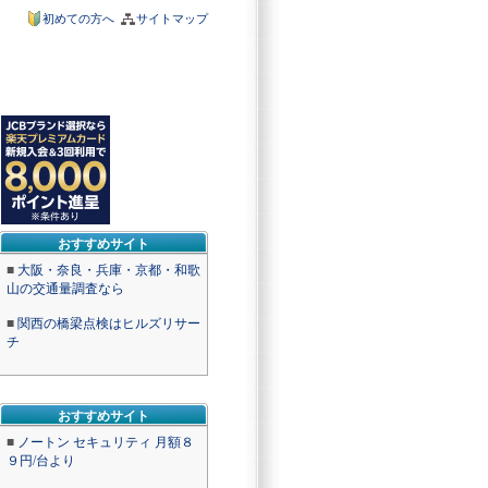
初めての方へ
サイトマップ
おすすめサイト
■
大阪・奈良・兵庫・京都・和歌
山の交通量調査なら
■
関西の橋梁点検はヒルズリサー
チ
おすすめサイト
■
ノートン セキュリティ 月額８
９円/台より