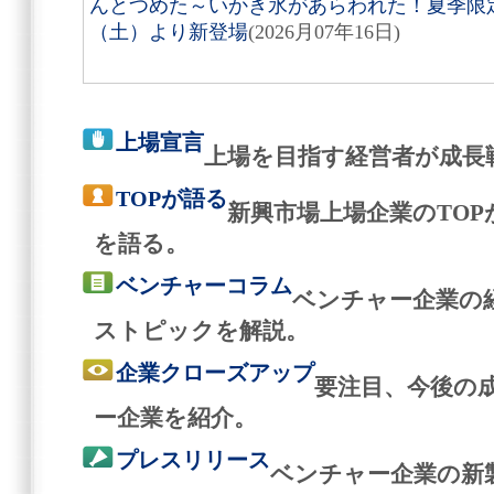
んとつめた～いかき氷があらわれた！夏季限定
（土）より新登場
(2026月07年16日)
上場宣言
上場を目指す経営者が成長
TOPが語る
新興市場上場企業のTO
を語る。
ベンチャーコラム
ベンチャー企業の
ストピックを解説。
企業クローズアップ
要注目、今後の
ー企業を紹介。
プレスリリース
ベンチャー企業の新