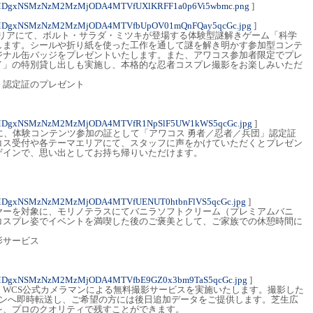
4MDgxNSMzNzM2MzMjODA4MTVfUXlKRFF1a0p6Vi5wbmc.png
]
4MDgxNSMzNzM2MzMjODA4MTVfbUpOV01mQnFQay5qcGc.jpg
]
里」エリアにて、ボルト・サラダ・ミツキが登場する体験型謎解きゲーム「科学
します。シールや折り紙を使った工作を通して謎を解き明かす参加型コンテ
ジナル缶バッジをプレゼントいたします。また、アワコス参加者限定でプレ
イ」の特別貸し出しも実施し、本格的な忍者コスプレ撮影をお楽しみいただ
団」認定証のプレゼント
4MDgxNSMzNzM2MzMjODA4MTVfR1NpSlF5UW1kWS5qcGc.jpg
]
に、体験コンテンツ参加の証として「アワコス 勇者／忍者／兵団」認定証
コス受付や各テーマエリアにて、スタッフに声をかけていただくとプレゼン
ザインで、思い出としてお持ち帰りいただけます。
4MDgxNSMzNzM2MzMjODA4MTVfUENUT0htbnFlVS5qcGc.jpg
]
ヤーを対象に、モリノテラスにてバニラソフトクリーム（プレミアムバニ
コスプレ姿でイベントを満喫した後のご褒美として、ご家族での休憩時間に
影サービス
4MDgxNSMzNzM2MzMjODA4MTVfbE9GZ0x3bm9TaS5qcGc.jpg
]
、WCS公式カメラマンによる無料撮影サービスを実施いたします。撮影した
ォンへ即時転送し、ご希望の方には後日追加データをご提供します。芝生広
を、プロのクオリティで残すことができます。