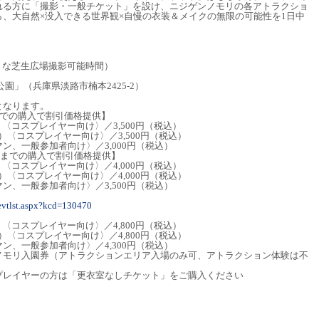
れる方に「撮影・一般チケット」を設け、ニジゲンノモリの各アトラクショ
、大自然×没入できる世界観×自慢の衣装＆メイクの無限の可能性を1日中
／大きな芝生広場撮影可能時間）
園」（兵庫県淡路市楠本2425-2）
となります。
までの購入で割引価格提供】
）〈コスプレイヤー向け〉／3,500円（税込）
～）〈コスプレイヤー向け〉／3,500円（税込）
ン、一般参加者向け〉／3,000円（税込）
9日までの購入で割引価格提供】
）〈コスプレイヤー向け〉／4,000円（税込）
～）〈コスプレイヤー向け〉／4,000円（税込）
ン、一般参加者向け〉／3,500円（税込）
evtlst.aspx?kcd=130470
）〈コスプレイヤー向け〉／4,800円（税込）
～）〈コスプレイヤー向け〉／4,800円（税込）
ン、一般参加者向け〉／4,300円（税込）
ノモリ入園券（アトラクションエリア入場のみ可、アトラクション体験は不
プレイヤーの方は「更衣室なしチケット」をご購入ください