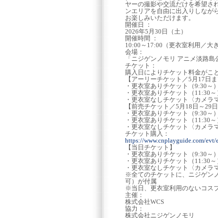
ヤーの撮影や交流だけを希望さ
ンエリアを自由に出入りしながら
お楽しみいただけます。
開催日 ：
2026年5月30日（土）
開催時間 ：
10:00～17:00（更衣室利用
会場：
「ニジゲンノモリ アニメ淡路島公
チケット：
購入日によりチケット料金がこ
【アーリーチケット／5月17日
・更衣室ありチケット（9:30～
・更衣室ありチケット（11:30
・更衣室なしチケット〈カメラマ
【前売チケット／5月18日～2
・更衣室ありチケット（9:30～
・更衣室ありチケット（11:30
・更衣室なしチケット〈カメラマ
チケット購入：
https://www.cnplayguide.com/evt/
【当日チケット】
・更衣室ありチケット（9:30～
・更衣室ありチケット（11:30
・更衣室なしチケット〈カメラマ
※全てのチケットに、ニジゲン
可）が付属
※当日、更衣室利用のないコス
主催：
株式会社WCS
協力：
株式会社ニジゲンノモリ