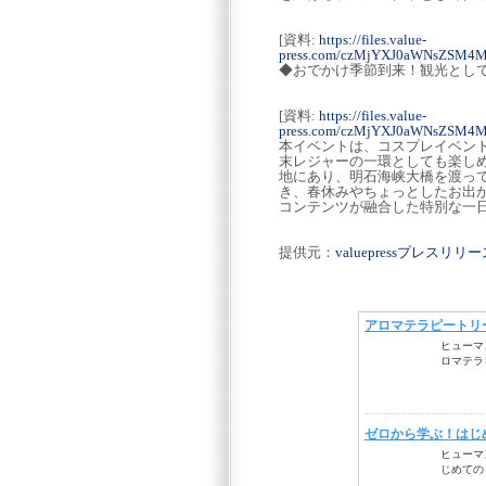
[資料:
https://files.value-
press.com/czMjYXJ0aWNsZSM
◆おでかけ季節到来！観光とし
[資料:
https://files.value-
press.com/czMjYXJ0aWNsZSM
本イベントは、コスプレイベン
末レジャーの一環としても楽し
地にあり、明石海峡大橋を渡っ
き、春休みやちょっとしたお出
コンテンツが融合した特別な一
提供元：
valuepressプレスリ