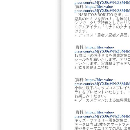
press.com/czMjYXJ0aWNsZSM
[資料:
https://files.value-
press.com/czMjYXJ0aWNsZSM
「NARUTO＆BORUTO 忍
忍具のヒミツを探れ！」を展開
ンツで、クリア特典としてオリ
ミアムアイテム「ミナトのクナ
けます。
2. アワコス「勇者／忍者／兵
[資料:
https://files.value-
press.com/czMjYXJ0aWNsZSM
12歳以下のお子さまを優先対象
シールを配布いたします。アワ
トいたします。写真映えするデ
3. 飲食連動ミニ特典
[資料:
https://files.value-
press.com/czMjYXJ0aWNsZSM
小学生以下のキッズコスプレイ
ラ）をプレゼントいたします。
お楽しみください。
4. プロカメラマンによる無料撮
[資料:
https://files.value-
press.com/czMjYXJ0aWNsZSM
キッズ・ファミリー層を対象に
データは当日1枚をスマートフ
場や各テーマエリアでの思い出