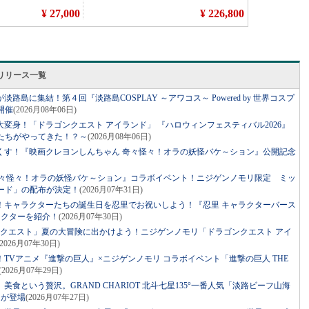
リリース一覧
島に集結！第４回『淡路島COSPLAY ～アワコス～ Powered by 世界コスプ
開催
(2026月08年06日)
変身！「ドラゴンクエスト アイランド」 『ハロウィンフェスティバル2026』
たちがやってきた！？～
(2026月08年06日)
つくす！『映画クレヨンしんちゃん 奇々怪々！オラの妖怪バケ～ション』公開記念
奇々怪々！オラの妖怪バケ～ション』コラボイベント！ニジゲンノモリ限定 ミッ
ード」の配布が決定！
(2026月07年31日)
！キャラクターたちの誕生日を忍里でお祝いしよう！『忍里 キャラクターバース
ラクターを紹介！
(2026月07年30日)
ドラゴンクエスト」夏の大冒険に出かけよう！ニジゲンノモリ「ドラゴンクエスト アイ
(2026月07年30日)
TVアニメ『進撃の巨人』×ニジゲンノモリ コラボイベント「進撃の巨人 THE
(2026月07年29日)
食という贅沢。GRAND CHARIOT 北斗七星135°一番人気「淡路ビーフ山海
スが登場
(2026月07年27日)