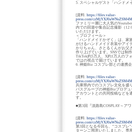
5. スペシャルゲスト「ハンドメ
[資料:
https://files.value-
press.com/czMjYXJ0aWNsZSM
ファミリー層に大人気のYout
内での回遊や集合記念撮影（12
いただけます。
＜プロフィール＞
「ハンドメイドかぞく」は、家
がけるハンドメイド衣装やアイ
かりちゃん、さとるくんがお父
作り上げています。SNSでは制作の様
TikTok約5万人、X約1万
ではの視点で届けています。
6. 神姫Biz コスプレ部との連携
[資料:
https://files.value-
press.com/czMjYXJ0aWNsZSM
兵庫県内でのコスプレ文化を盛
バスグループの神姫Bizプロデ
アカウントとの共同投稿などを
す。
■第3回『淡路島COSPLAY～アワ
[資料:
https://files.value-
press.com/czMjYXJ0aWNsZSM
第3回となる今回も、“コスプレ
ターンご用意いたしました。専