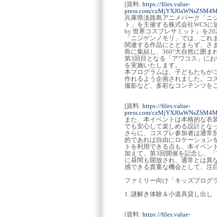
[資料:
https://files.value-
press.com/czMjYXJ0aWNsZSM
兵庫県淡路島アニメパーク「ニ
ト」を主催する株式会社WCSに協力
by 世界コスプレサミット』を2
「ニジゲンノモリ」では、これま
関連する作品にとどまらず、さ
島に集結し、360°大自然に囲
第3回目となる「アワコス」に
を実施いたします。
本プログラムは、子どもたちが
作れるよう企画されました。コ
撮影など、多彩なコンテンツを
[資料:
https://files.value-
press.com/czMjYXJ0aWNsZSM
また、本イベントは本格的な衣
でも安心して楽しめる設計とな
さらに、コスプレ参加者は通常
的であれば自由にロケーション
トを利用できる点も、本イベン
加えて、第3回開催を記念し、「
に昼間も開放され、通常とは異
感できる貴重な機会として、注
ファミリー向け「キッズプログ
1. 謎解き体験＆小道具貸し出し
[資料:
https://files.value-