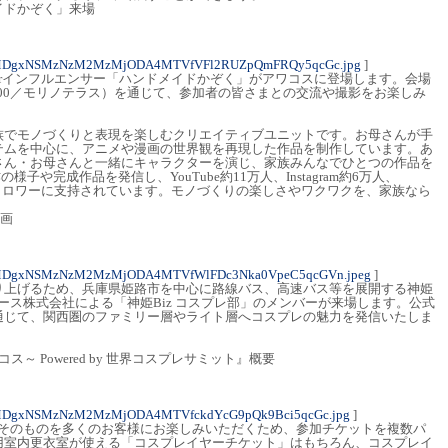
イドかぞく」来場
4MDgxNSMzNzM2MzMjODA4MTVfVFl2RUZpQmFRQy5qcGc.jpg
]
uberインフルエンサー「ハンドメイドかぞく」がアワコスに登場します。会場
:00／モリノテラス）を通じて、参加者の皆さまとの交流や撮影をお楽しみ
族でモノづくりと表現を楽しむクリエイティブユニットです。お母さんが手
テムを中心に、アニメや漫画の世界観を再現した作品を制作しています。あ
さん・お母さんと一緒にキャラクターを演じ、家族みんなでひとつの作品を
子や完成作品を発信し、YouTube約11万人、Instagram約6万人、
人のフォロワーに支持されています。モノづくりの楽しさやワクワクを、家族なら
企画
4MDgxNSMzNzM2MzMjODA4MTVfWlFDc3Nka0VpeC5qcGVn.jpeg
]
り上げるため、兵庫県姫路市を中心に路線バス、高速バス等を展開する神姫
ュース株式会社による「神姫Biz コスプレ部」のメンバーが来場します。公式
通じて、関西圏のファミリー層やライト層へコスプレの魅力を発信いたしま
コス～ Powered by 世界コスプレサミット』概要
4MDgxNSMzNzM2MzMjODA4MTVfckdYcG9pQk9Bci5qcGc.jpg
]
”そのものを多くのお客様にお楽しみいただくため、参加チケットを複数パ
用室内更衣室が使える「コスプレイヤーチケット」はもちろん、コスプレイ