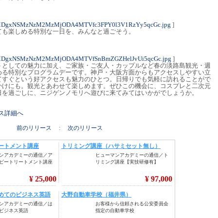
4MDgxNSMzNzM2MzMjODA4MTVfc3FPY0l3V1RzYy5qcGc.jpg
]
ても楽しめる特別な一日を、みんなと過ごそう。
4MDgxNSMzNzM2MzMjODA4MTVfSnBmZGZHelJvUi5qcGc.jpg
]
トとしての魅力に加え、ご家族・ご友人・カップルなど春の淡路島観光・週
める特別なプログラムデーです。神戸・大阪方面からもアクセスしやすい立
てすぐという好アクセスも魅力のひとつ。日帰りでも気軽に訪れることがで
かけにも。観光とあわせて楽しめます。ぜひこの機会に、コスプレと二次元
日を過ごしに、ニジゲンノモリへ遊びに来てみてはいかがでしょうか。
リース詳細へ
前のリリース
:
次のリリース