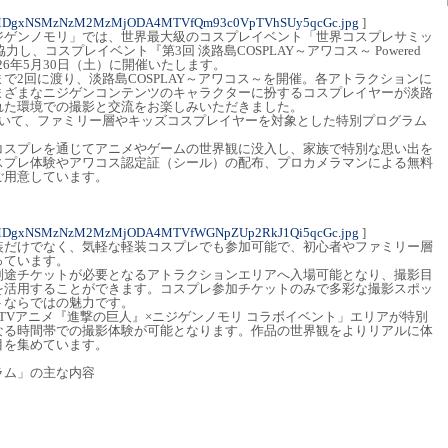
4MDgxNSMzNzM2MzMjODA4MTVfQm93c0VpTVhSUy5qcGc.jpg
]
ジゲンノモリ」では、世界最大級のコスプレイベント「世界コスプレサミッ
し、コスプレイベント『第3回 淡路島COSPLAY～アワコス～ Powered
026年5月30日（土）に開催いたします。
で2回に渡り、淡路島COSPLAY～アワコス～を開催。各アトラクションに
まざまなニジゲンコンテンツのキャラクターに扮するコスプレイヤーが淡路
まれた環境での撮影と交流をお楽しみいただきました。
おいて、ファミリー層やキッズコスプレイヤーを対象とした特別プログラム
コスプレを通じてアニメやゲームの世界観に没入し、家族で特別な思い出を
スプレ体験やアワコス認定証（シール）の配布、プロカメラマンによる無料
ご用意しています。
4MDgxNSMzNzM2MzMjODA4MTVfWGNpZUp2RkJ1Qi5qcGc.jpg
]
装だけでなく、気軽な軽装コスプレでも参加可能で、初心者やファミリー層
っています。
別途チケットが必要となるアトラクションエリアへ入場可能となり、撮影目
を活用することができます。コスプレ参加チケットのみで多彩な撮影スポッ
トならではの魅力です。
TVアニメ『進撃の巨人』×ニジゲンノモリ コラボイベント」エリアが特別
なる時間帯での撮影体験が可能となります。作品の世界観をよりリアルに体
目を集めています。
ラム」の主な内容