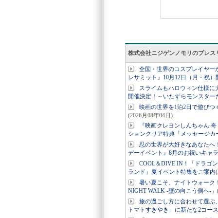
株式会社ニジゲンノモリのプレス
全国・世界のコスプレイヤーが淡路
レサミット』10月12日（月・祝）
スライムもハロウィン仕様に大
開催決定！～いたずらモンスター
映画の世界を1泊2日で遊び
(2026月08年04日)
『映画クレヨンしんちゃん 
ションクリア特典「メッセージカ
忍の世界が大好きなあなたへ
デーイベント』8月のお祝いキャ
COOL＆DIVE IN！「
ランド」夏イベント特集をご案内
暑い夏こそ、ナイトウォーク！
NIGHT WALK -壁の向こう側へ-」
旅の過ごし方に合わせて選ぶ、美
トマトすきやき」に新たな2コー