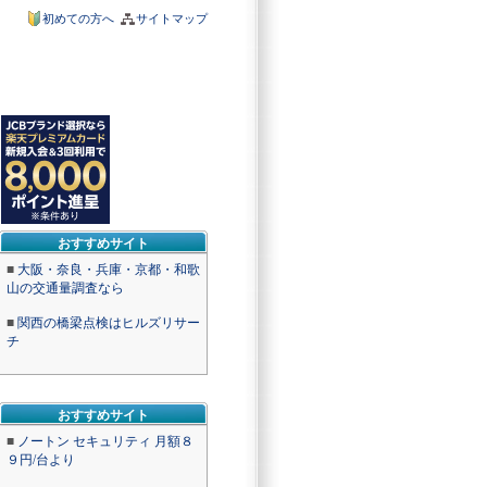
初めての方へ
サイトマップ
おすすめサイト
■
大阪・奈良・兵庫・京都・和歌
山の交通量調査なら
■
関西の橋梁点検はヒルズリサー
チ
おすすめサイト
■
ノートン セキュリティ 月額８
９円/台より