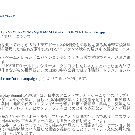
p/awacos/
4MDgxNSMzNzM2MzMjODA4MTVfeGJIbXJRYUxkTy5qcGc.jpg
]
ンノモリ」について
橋を渡ってわずか５分！東京ドーム約28個分もの敷地を誇る兵庫県立淡路島
術を活用した“誰もが夢中になれる”ニジゲン体験をお届けする新感覚アニメ
ガ・ゲームといった「ニジゲンコンテンツ」を五感で満喫できる、さまざま
ます。
」「NARUTO-ナルト-」シリーズ「クレヨンしんちゃん」といった国内外で
原作さながらの世界観と、大自然の中を全身で遊ぶ体験型アトラクションを
ori.com/?utm_campaign=pr
）よりご覧いただけます。
osplay Summit／WCS）は、日本のアニメ・マンガ・ゲームなどのポップカ
ーが世界中から集い、新しい形の国際交流・文化交流を創造する、世界最大
、各国・地域の代表コスプレイヤーが名古屋市・愛知県に集結し、交流を深
ルドコスプレチャンピオンシップ」をはじめとする多彩なプログラムが展開
公館などからのサポートを受けていることも特徴のひとつであり、コスプレ
、日本のポップカルチャーの魅力を世界へ発信し続けています。
た世界コスプレサミットの取り組みの一環として展開されるロケーション特
中での撮影体験という新たな価値を提供することで、コスプレ文化の可能性
置づけられています。