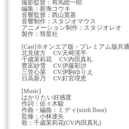
撮影監督：有馬総一郎
編集：新海コウキ
音響監督：西山寛基
音響制作：スタジオマウス
アニメーション制作：スタジオレオ
製作：彗星社
[Cast]※オンエア版・プレミアム版共
北見彼方 CV.天﨑滉平
千歳茉莉花 CV.内田真礼
豊富紗雪 CV.伊藤彩沙
三笠心菜 CV.伊駒ゆりえ
日高新乃 CV.釘宮理恵
[Music]
はかりたい好感度
作詞：佐々木駿
作曲・編曲：ミディ(sixth floor)
監修：小林達矢
歌：千歳茉莉花(CV.内田真礼)