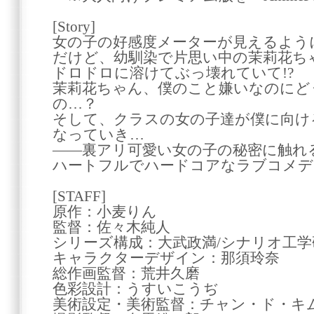
[Story]
女の子の好感度メーターが見えるよう
だけど、幼馴染で片思い中の茉莉花ち
ドロドロに溶けてぶっ壊れていて!?
茉莉花ちゃん、僕のこと嫌いなのにど
の…？
そして、クラスの女の子達が僕に向け
なっていき…
――裏アリ可愛い女の子の秘密に触れ
ハートフルでハードコアなラブコメデ
[STAFF]
原作：小麦りん
監督：佐々木純人
シリーズ構成：大武政満/シナリオ工学
キャラクターデザイン：那須玲奈
総作画監督：荒井久磨
色彩設計：うすいこうぢ
美術設定・美術監督：チャン・ド・キ