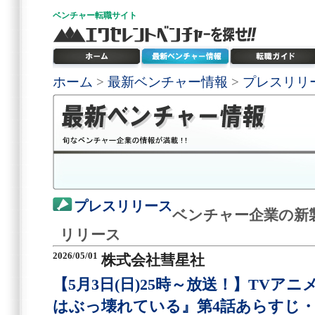
ベンチャー
転職サイト
ホーム
>
最新ベンチャー情報
>
プレスリリ
プレスリリース
ベンチャー企業の新
リリース
2026/05/01
株式会社彗星社
【5月3日(日)25時～放送！】TVア
はぶっ壊れている』第4話あらすじ