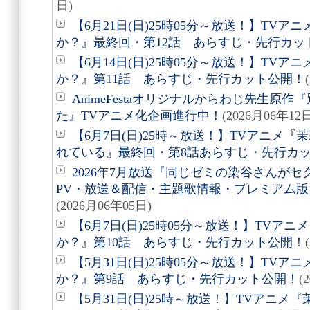
日)
【6月21日(日)25時05分～放送！】TV
か？』最終回・第12話 あらすじ・先行カッ
【6月14日(日)25時05分～放送！】TV
か？』第11話 あらすじ・先行カット公開！
AnimeFestaオリジナルからわじ先生原
た』TVアニメ化企画進行中！
(2026月06年12
【6月7日(日)25時～放送！】TVアニメ
れている』最終回・第8話あらすじ・先行カ
2026年7月放送『同じゼミの染谷さんが
PV・放送＆配信・主題歌情報・プレミアム
(2026月06年05日)
【6月7日(日)25時05分～放送！】TVア
か？』第10話 あらすじ・先行カット公開！
【5月31日(日)25時05分～放送！】TV
か？』第9話 あらすじ・先行カット公開！
(
【5月31日(日)25時～放送！】TVアニ