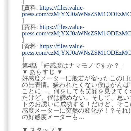
]
[資料:
https://files.value-
press.com/czMjYXJ0aWNsZSM1ODEzMCM
]
[資料:
https://files.value-
press.com/czMjYXJ0aWNsZSM1ODEzM
]
[資料:
https://files.value-
press.com/czMjYXJ0aWNsZSM1ODEzMC
]
第4話「好感度はナマモノですか？」
▼ あらすじ ▼
好感度メーターに般若が宿ったこの日
の無表情。嫌われたくない僕はがんば
ことに…。何をしても笑顔を見せてく
たけど、僕は諦めない。そして、思い
トのお誘いに成功する！だけど、そこ
感度メーターに突然の変化が！？それ
の好感度メーターも…
▼ スタッフ ▼