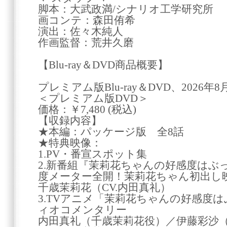
脚本：大武政満/シナリオ工学研究所
画コンテ：森田侑希
演出：佐々木純人
作画監督：荒井久磨
【Blu-ray＆DVD商品概要】
プレミアム版Blu-ray＆DVD、2026年
＜プレミアム版DVD＞
価格：￥7,480 (税込)
【収録内容】
★本編：パッケージ版 全8話
★特典映像：
1.PV・番宣スポット集
2.新番組『茉莉花ちゃんの好感度はぶ
度メーター全開！茉莉花ちゃん初出し
千歳茉莉花（CV.内田真礼）
3.TVアニメ「茉莉花ちゃんの好感度
ィオコメンタリー
内田真礼（千歳茉莉花役）／伊藤彩沙