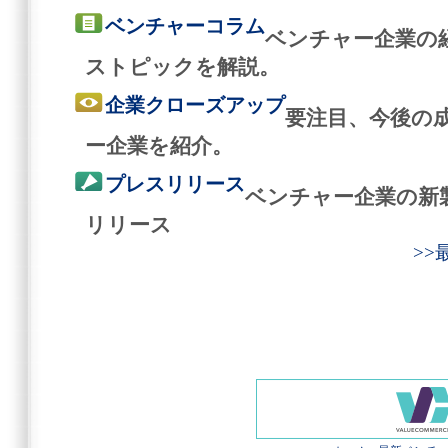
ベンチャーコラム
ベンチャー企業の
ストピックを解説。
企業クローズアップ
要注目、今後の
ー企業を紹介。
プレスリリース
ベンチャー企業の新
リリース
>