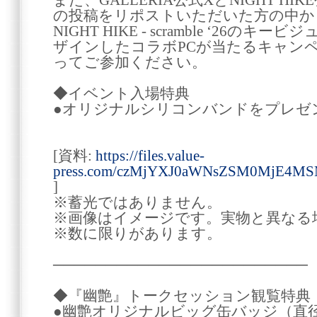
また、GALLERIA公式XとNIGHT H
の投稿をリポストいただいた方の中か
NIGHT HIKE - scramble ‘26
ザインしたコラボPCが当たるキャン
ってご参加ください。
◆イベント入場特典
●オリジナルシリコンバンドをプレゼ
[資料:
https://files.value-
press.com/czMjYXJ0aWNsZSM0MjE4MS
]
※蓄光ではありません。
※画像はイメージです。実物と異なる
※数に限りがあります。
────────────────────────
◆『幽艶』トークセッション観覧特典
●幽艶オリジナルビッグ缶バッジ（直径