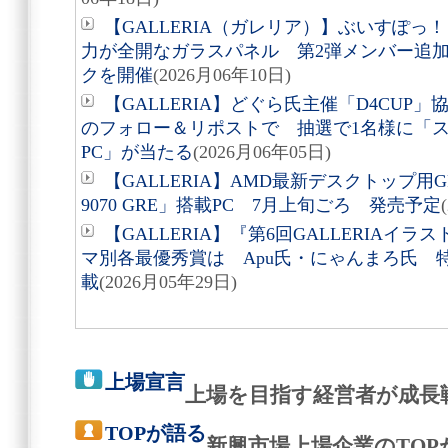
【GALLERIA（ガレリア）】ぶいすぽ
力が全開なガラスパネル 第2弾メンバー追
クを開催
(2026月06年10日)
【GALLERIA】どぐら氏主催「D4CUP
のフォロー＆リポストで 抽選で1名様に「ス
PC」が当たる
(2026月06年05日)
【GALLERIA】AMD最新デスクトップ用GPU 
9070 GRE」搭載PC 7月上旬ごろ 発売予定
【GALLERIA】『第6回GALLERIA
マ別各最優秀賞は Apu氏・にゃんまろ氏 
載
(2026月05年29日)
上場宣言
上場を目指す経営者が成長
TOPが語る
新興市場上場企業のTO