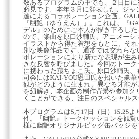
数あるプログラムの中でも、２日目に
必見です。本年３月に発表した、ジャ
達によるコラボレーション企画、GALLERIA 
『幽艶（ゆうえん）』。これは、『GAL
デル』のためにご本人が描き下ろした
ので、楽曲を原口沙輔氏、アニメーシ
イラストから得た着想をもとに、それ
別な映像作品です。通常では交わらな
ボレーションにより新たな表現が生み
きな反響を呼びました。今回のトーク
に携わった藤ちょこ氏、原口沙輔氏、
司会にはKAI-YOU恩田氏を招いた豪
観がどのように生まれ、異なる才能が
を紐解き、本企画の制作背景や参加ク
くことができる、注目のスペシャルス
本プログラムは5月17日（日）15:25よりduo
催。『幽艶』トークセッションを観覧い
様に幽艶オリジナルビッグ缶バッジを