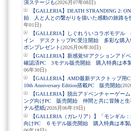
演ステージも
(2026月07年08日)
【GALLERIA】DEATH STRANDING 2: 
始 人と人との繋がりを描いた感動の旅路を
年01日)
【GALLERIA】しぐれういコラボモデ
イン デスクトップPC受注開始 多彩な購入
ポンプレゼント
(2026月06年30日)
【GALLERIA】新感覚SFアクションア
確認済PC 3モデル販売開始 購入特典は本
06年30日)
【GALLERIA】AMD最新デスクトップ用CPU A
10th Anniversary Edition搭載PC 販売開始
(20
【GALLERIA】脱出アドベンチャーゲーム「A
ング向けPC 販売開始 仲間と共に冒険と
ナル壁紙
(2026月06年19日)
【GALLERIA（ガレリア）】「モンギル：S
向けPC ６モデル販売開始 購入特典は本
06年18日)