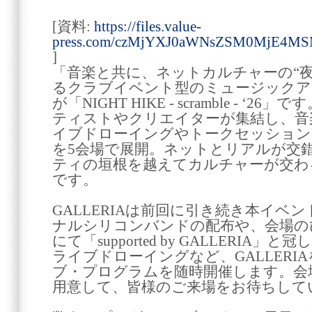
[資料:
https://files.value-
press.com/czMjYXJ0aWNsZSM0MjE4M
]
「音楽と共に、ネットカルチャーの“
るクラブイベント型のミュージックア
が「NIGHT HIKE - scramble - ‘
ティストやクリエイターが集結し、音
イブドローイングやトークセッション
を5会場で展開。ネットとリアルが交
ティの垣根を越えてカルチャーが交わ
です。
GALLERIAは前回に引き続き本イベ
ナルシリコンバンドの配布や、会場のひ
にて「supported by GALLERI
ライブドローイングなど、GALLERI
ブ・プログラムを随時開催します。会
用意して、皆様のご来場をお待ちして