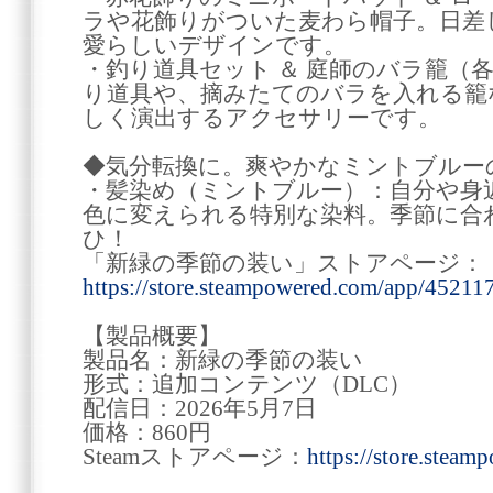
ラや花飾りがついた麦わら帽子。日差
愛らしいデザインです。
・釣り道具セット ＆ 庭師のバラ籠（
り道具や、摘みたてのバラを入れる籠
しく演出するアクセサリーです。
◆気分転換に。爽やかなミントブルー
・髪染め（ミントブルー）：自分や身
色に変えられる特別な染料。季節に合
ひ！
「新緑の季節の装い」ストアページ：
https://store.steampowered.com/app/45211
【製品概要】
製品名：新緑の季節の装い
形式：追加コンテンツ（DLC）
配信日：2026年5月7日
価格：860円
Steamストアページ：
https://store.stea