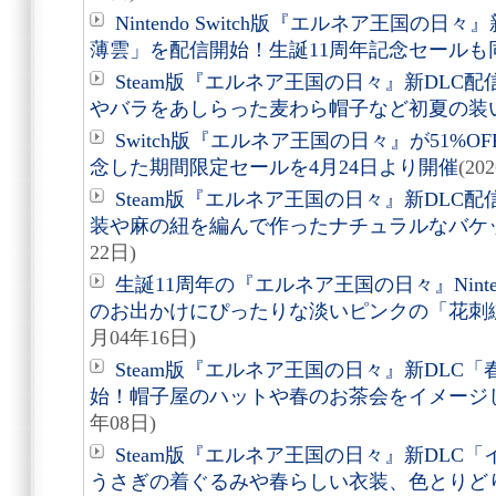
Nintendo Switch版『エルネア王国
薄雲」を配信開始！生誕11周年記念セールも
Steam版『エルネア王国の日々』新DLC
やバラをあしらった麦わら帽子など初夏の装
Switch版『エルネア王国の日々』が51%OF
念した期間限定セールを4月24日より開催
(20
Steam版『エルネア王国の日々』新DLC
装や麻の紐を編んで作ったナチュラルなバケ
22日)
生誕11周年の『エルネア王国の日々』Nintend
のお出かけにぴったりな淡いピンクの「花刺
月04年16日)
Steam版『エルネア王国の日々』新DLC
始！帽子屋のハットや春のお茶会をイメージ
年08日)
Steam版『エルネア王国の日々』新DLC
うさぎの着ぐるみや春らしい衣装、色とりど