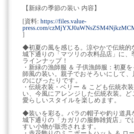
【新緑の季節の装い 内容】
[資料:
https://files.value-
press.com/czMjYXJ0aWNsZSM4NjkzM
]
◆初夏の風を感じる。涼やかで伝統的
城下通りの「マツリの衣料品店」に、
ラインナップ！
・新緑の漁師服 ＆ 子供漁師服：初夏
師風の装い。親子でおそろいにして、
のにぴったりです。
・伝統衣装・ベリー ＆ こども伝統衣
い、今風にアレンジした伝統衣装。ど
愛らしいスタイルを楽しめます。
◆装いを彩る。バラの帽子や釣り道具
城下通りの「カガリの服飾雑貨店」で
すい小物が販売されます。
・赤花飾りのミニボートハット ＆ ロ