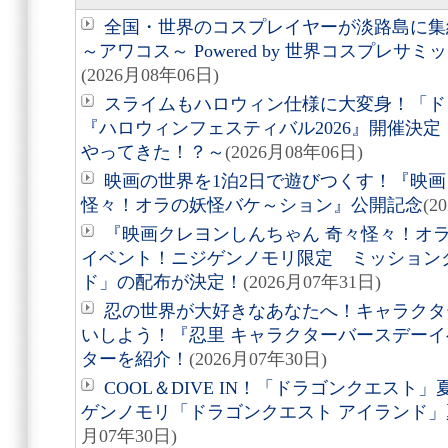
全国・世界のコスプレイヤーが淡路島に集結
～アワコス～ Powered by 世界コスプレサ
(2026月08年06日)
スライムもハロウィン仕様に大変身！「ド
『ハロウィンフェスティバル2026』開催決
やってきた！？～
(2026月08年06日)
映画の世界を1泊2日で遊びつくす！『映画
怪々！オラの妖怪バケ～ション』公開記念
(2
『映画クレヨンしんちゃん 奇々怪々！オ
イベント！ニジゲンノモリ限定 ミッション
ド」の配布が決定！
(2026月07年31日)
忍の世界が大好きなあなたへ！キャラクタ
いしよう！『忍里 キャラクターバースデーイ
ターを紹介！
(2026月07年30日)
COOL＆DIVE IN！「ドラゴンクエス
ゲンノモリ「ドラゴンクエスト アイランド
月07年30日)