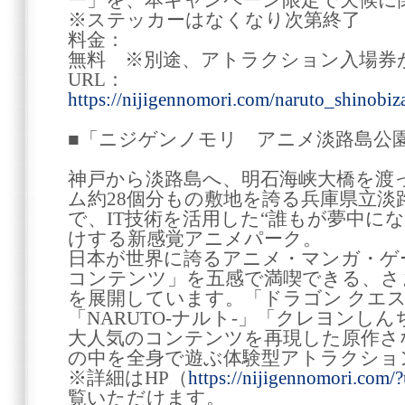
ー」を、本キャンペーン限定で天候に
※ステッカーはなくなり次第終了
料金：
無料 ※別途、アトラクション入場券
URL：
https://nijigennomori.com/naruto_shinobi
■「ニジゲンノモリ アニメ淡路島公
神戸から淡路島へ、明石海峡大橋を渡
ム約28個分もの敷地を誇る兵庫県立淡
で、IT技術を活用した“誰もが夢中に
けする新感覚アニメパーク。
日本が世界に誇るアニメ・マンガ・ゲ
コンテンツ」を五感で満喫できる、さ
を展開しています。「ドラゴン クエ
「NARUTO-ナルト-」「クレヨンし
大人気のコンテンツを再現した原作さ
の中を全身で遊ぶ体験型アトラクショ
※詳細はHP（
https://nijigennomori.com
覧いただけます。