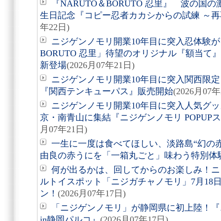
『NARUTO＆BORUTO 忍里』 波の
生日記念『コピー忍者カカシからの試練 ～
年22日)
ニジゲンノモリ開業10年目に突入忍体験が
BORUTO 忍里」待望のオリジナル『額当て』3
新登場
(2026月07年21日)
ニジゲンノモリ開業10年目に突入関西限定
『関西テンキューパス』販売開始
(2026月07年
ニジゲンノモリ開業10年目に突入人気グ
京・南青山に集結『ニジゲンノモリ POPUPストア i
月07年21日)
一生に一度は食べてほしい、淡路島“幻の
由良の赤うにを「一箱丸ごと」味わう特別体
何が出るかは、回してからのお楽しみ！ニ
ルトイスポット「ニジガチャノモリ」7月18
ン！
(2026月07年17日)
「ニジゲンノモリ」が静岡県に初上陸！『ニ
in静岡パルコ』
(2026月07年17日)