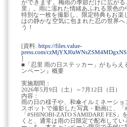
ができます。梅雨の季節だけに広がる、
里」。雨に濡れた情緒あふれる景色の
特別な一枚を撮影し、限定特典もお楽
はの静かな空気に包まれた忍の世界へ
う！
[資料:
https://files.value-
press.com/czMjYXJ0aWNsZSM4MDgxN
]
■「忍里 雨の日ステッカー」がもらえ
ンペーン』概要
実施期間：
2026年5月9日（土）～7月12日（日）
内容：
雨の日の様子や、和傘イルミネーショ
スポットで撮影した写真・動画に、「
「#SHINOBI-ZATO SAMIDARE 
くと、通常は雨の日限定で配布してい