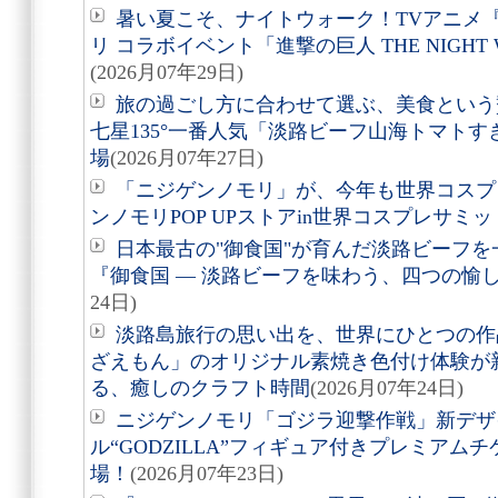
暑い夏こそ、ナイトウォーク！TVアニメ
リ コラボイベント「進撃の巨人 THE NIGHT 
(2026月07年29日)
旅の過ごし方に合わせて選ぶ、美食という贅沢。
七星135°一番人気「淡路ビーフ山海トマト
場
(2026月07年27日)
「ニジゲンノモリ」が、今年も世界コスプ
ンノモリPOP UPストアin世界コスプレサミット
日本最古の"御食国"が育んだ淡路ビーフ
『御食国 ― 淡路ビーフを味わう、四つの愉
24日)
淡路島旅行の思い出を、世界にひとつの作
ざえもん」のオリジナル素焼き色付け体験が
る、癒しのクラフト時間
(2026月07年24日)
ニジゲンノモリ「ゴジラ迎撃作戦」新デザ
ル“GODZILLA”フィギュア付きプレミアム
場！
(2026月07年23日)