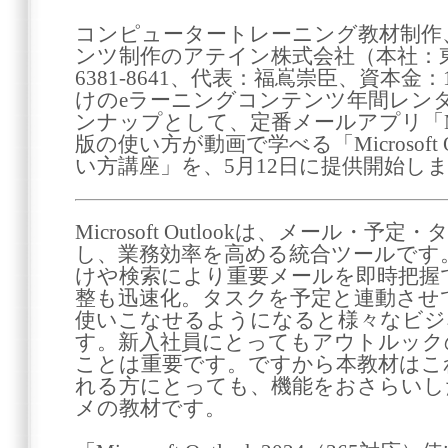
コンピュータートレーニング教材制作
ンツ制作のアテイン株式会社（本社：東
6381-8641、代表：福嶌崇臣、資本金
けのeラーニングコンテンツ年間レン
ンナップとして、定番メールアプリ「Micros
版の使い方が動画で学べる「Microsoft Ou
い方講座」を、5月12日に提供開始し
Microsoft Outlookは、メール・
し、業務効率を高める統合ツールです
けや検索により重要メールを即時把握
整も迅速化。タスクを予定と連動させ
使いこなせるようになると様々なビジ
す。新入社員にとってもアウトルック
ことは重要です。ですから本教材はこれか
れる方にとっても、機能をおさらいし
メの教材です。