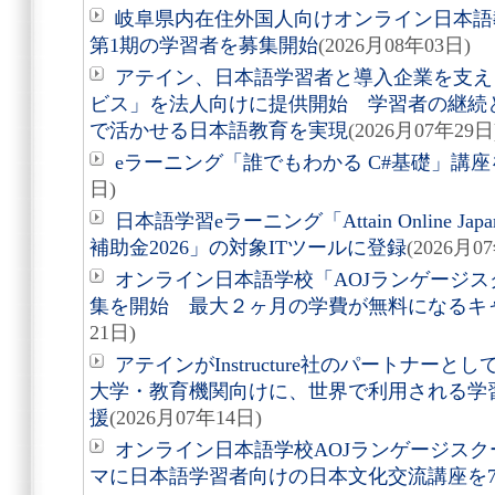
岐阜県内在住外国人向けオンライン日本語
第1期の学習者を募集開始
(2026月08年03日)
アテイン、日本語学習者と導入企業を支え
ビス」を法人向けに提供開始 学習者の継続
で活かせる日本語教育を実現
(2026月07年29日
eラーニング「誰でもわかる C#基礎」講座を
日)
日本語学習eラーニング「Attain Online J
補助金2026」の対象ITツールに登録
(2026月0
オンライン日本語学校「AOJランゲージス
集を開始 最大２ヶ月の学費が無料になるキ
21日)
アテインがInstructure社のパートナーとし
大学・教育機関向けに、世界で利用される学
援
(2026月07年14日)
オンライン日本語学校AOJランゲージス
マに日本語学習者向けの日本文化交流講座を7