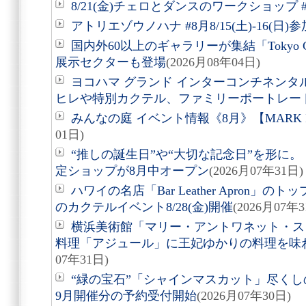
8/21(金)チェロとダンスのワークショップ #
アトリエゾウノハナ #8月8/15(土)-16(日
国内外60以上のギャラリーが集結「Tokyo Gen
展示セクターも登場
(2026月08年04日)
ヨコハマ グランド インターコンチネンタ
ヒレや特別カクテル、ファミリーポートレー
みんなの庭 イベント情報《8月》【MARK 
01日)
“推しの誕生日”や“大切な記念日”を形に。「Acry
定ショップが8月中オープン
(2026月07年31日)
ハワイの名店「Bar Leather Apron
のカクテルイベント8/28(金)開催
(2026月07年3
横浜美術館「マリー・アントワネット・ス
料理「アジュール」に王妃ゆかりの料理を味
07年31日)
“緑の宝石”「シャインマスカット」尽くしの
9月開催分の予約受付開始
(2026月07年30日)