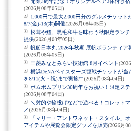
開業3周年記念！オリジナルベア2体付き
(2026月08年05日)
1,000円で最大2,000円分のグルメチケ
8/7(金)-13(木)開催
(2026月08年05日)
松茸や鱧、黒毛和牛を味わう秋限定ランチ「旬
提供
(2026月08年05日)
帆船日本丸 2026年秋期 展帆ボランティア募
(2026月08年05日)
三菱みなとみらい技術館 8月イベント
(20
横浜DeNAベイスターズ観戦チケットが
を8/11(火・祝)まで実施中
(2026月08年04日)
ポムポムプリン30周年をお祝い！限定ス
(2026月08年04日)
＼射的や輪投げなどで遊べる！コレットマーレ夏
／
(2026月08年04日)
「マリー・アントワネット・スタイル」オ
アイテムや展覧会限定グッズを販売
(2026月0