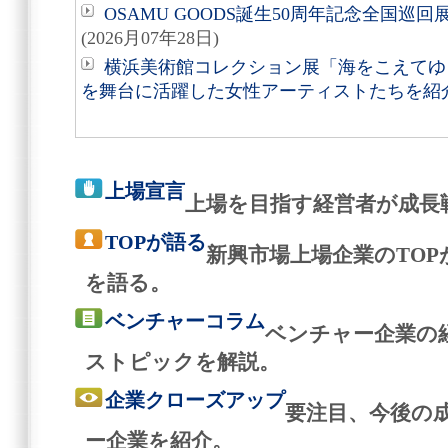
OSAMU GOODS誕生50周年記念全国巡回
(2026月07年28日)
横浜美術館コレクション展「海をこえてゆく
を舞台に活躍した女性アーティストたちを紹
上場宣言
上場を目指す経営者が成長
TOPが語る
新興市場上場企業のTO
を語る。
ベンチャーコラム
ベンチャー企業の
ストピックを解説。
企業クローズアップ
要注目、今後の
ー企業を紹介。