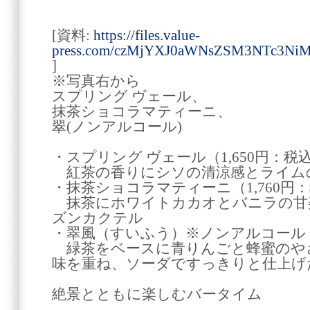
[資料:
https://files.value-
press.com/czMjYXJ0aWNsZSM3NTc3Ni
]
※写真右から
スプリング ヴェール、
抹茶ショコラマティーニ、
翠(ノンアルコール)
・スプリング ヴェール（1,650円：税
紅茶の香りにシソの清涼感とライム
・抹茶ショコラマティーニ（1,760円
抹茶にホワイトカカオとバニラの甘
ズンカクテル
・翠風（すいふう）※ノンアルコール（1
緑茶をベースに青りんごと蜂蜜のや
味を重ね、ソーダですっきりと仕上げ
絶景とともに楽しむバータイム