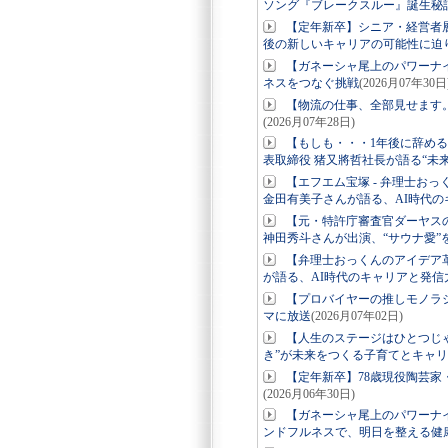
ソング『ブレークスルー』誕生秘
【定年新卒】シニア・経営者
後の新しいキャリアの可能性に迫
【ガネーシャ尾上のパワーナ
ネスをつなぐ挑戦
(2026月07年30日
【物流の仕事、全部見せます
(2026月07年28日)
【もしも・・・1年後に辞め
表取締役 猪又將哲社長が語る“未
【エフエム宝塚 - 弁理士お
金田有美子さんが語る、AI時代の
【元・特許庁審査官ダーヤス
神田秀斗さんが出演、“サウナ愛”
【弁理士おっくんのアイデア革
が語る、AI時代のキャリアと発信
【プロバイヤーの推しモノラ
マに放送
(2026月07年02日)
【人生のステージはひとつじ
き”が未来をつくる子育てとキャ
【定年新卒】78歳現役陶芸家
(2026月06年30日)
【ガネーシャ尾上のパワーナ
ンドフルネスで、明日を整える健