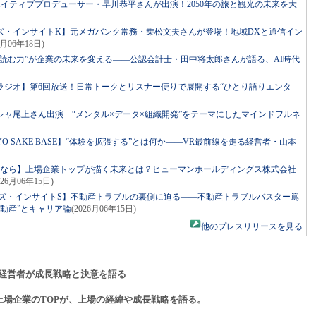
リエイティブプロデューサー・早川恭平さんが出演！2050年の旅と観光の未来を大
ズ・インサイトK】元メガバンク常務・乗松文夫さんが登場！地域DXと通信イン
6月06年18日)
読む力”が企業の未来を変える――公認会計士・田中将太郎さんが語る、AI時代
ラジオ】第6回放送！日常トークとリスナー便りで展開する“ひとり語りエンタ
ャ尾上さん出演 “メンタル×データ×組織開発”をテーマにしたマインドフルネ
ed by TOKYO SAKE BASE】“体験を拡張する”とは何か――VR最前線を走る経営者・山本
るなら】上場企業トップが描く未来とは？ヒューマンホールディングス株式会社
026月06年15日)
ーズ・インサイトS】不動産トラブルの裏側に迫る――不動産トラブルバスター嶌
動産”とキャリア論
(2026月06年15日)
他のプレスリリースを見る
経営者が成長戦略と決意を語る
上場企業のTOPが、上場の経緯や成長戦略を語る。