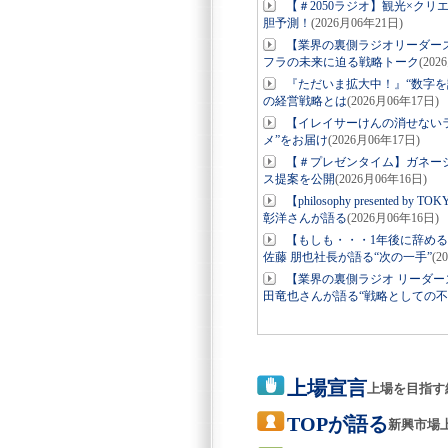
【＃2050ラジオ】観光×ク
胆予測！
(2026月06年21日)
【業界の裏側ラジオリーダー
フラの未来に迫る戦略トーク
(202
『ただいま拡大中！』“数字を
の経営戦略とは
(2026月06年17日)
【イレイサーけんの消せない
メ”をお届け
(2026月06年17日)
【＃プレゼンタイム】ガネーシ
ス提案を公開
(2026月06年16日)
【philosophy present
彰洋さんが語る
(2026月06年16日)
【もしも・・・1年後に辞め
佐藤 朋也社長が語る“次の一手”
(2
【業界の裏側ラジオ リーダ
田竜也さんが語る“戦略としての不
上場宣言
上場を目指す
TOPが語る
新興市場