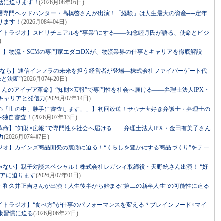
話に迫ります！
(2026月08年05日)
層専門ヘッドハンター・高橋啓さんが出演！「経験」は人生最大の資産──定年
ります！
(2026月08年04日)
イトラジオ】スピリチュアルを“事業”にする――知念睦月氏が語る、使命とビジ
)
。】物流・SCMの専門家エダコDXが、物流業界の仕事とキャリアを徹底解説
るなら】通信インフラの未来を担う経営者が登場―株式会社ファイバーゲート代
来と決断”
(2026月07年20日)
っくんのアイデア革命】“知財×広報”で専門性を社会へ届ける――弁理士法人IPX・
キャリアと発信力
(2026月07年14日)
の「世の中、勝手に審査します。」】初回放送！サウナ大好き弁護士・弁理士の
を独自審査！
(2026月07年13日)
命】“知財×広報”で専門性を社会へ届ける――弁理士法人IPX・金田有美子さん
力
(2026月07年07日)
ジオ】カインズ商品開発の裏側に迫る！“くらしを豊かにする商品づくり”をテー
ゃない】親子対談スペシャル！株式会社レガシィ取締役・天野統さん出演！ “好
リアに迫ります
(2026月07年01日)
・和久井正吉さんが出演！人生後半から始まる“第二の新卒人生”の可能性に迫る
イトラジオ】“食べ方”が仕事のパフォーマンスを変える？ブレインフード×マイ
康習慣に迫る
(2026月06年27日)