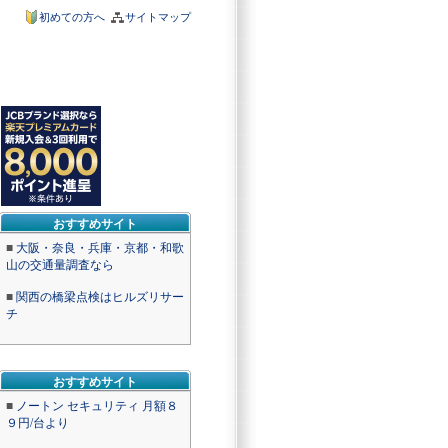
初めての方へ
サイトマップ
おすすめサイト
■
大阪・奈良・兵庫・京都・和歌
山の交通量調査なら
■
関西の橋梁点検はヒルズリサー
チ
おすすめサイト
■
ノートン セキュリティ 月額８
９円/台より