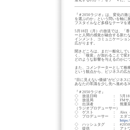
『＃2050ラジオ』は、変化の
を選ぶのか」という問いを軸に
フスタイルなど多様なテーマを
5月18日（月）の放送では、「
ーと人間の感覚が融合する新た
インメント、コミュニケーショ
広がります。
聞きどころは、まだ一般化してい
く、「嗅覚」が加わることで変
どのような影響を与えるのかに
また、コメンテーターとして株
という観点から、ビジネスの広
“目に見えない価値”がビジネス
あなたの常識を少し先へ進める3
『＃2050ラジオ』
◇ 放送日時 ： 5月18日（月
◇ 放送局 ： FMサ
◇ 出演者 ： 熊重晃（株
（ラジオプロデューサー）
◇ ゲスト ： Alex（Ho
◇ プロデューサー ： エダ
https
◇ ハッシュタグ ： #205
◇ 提供 ： アトワジ