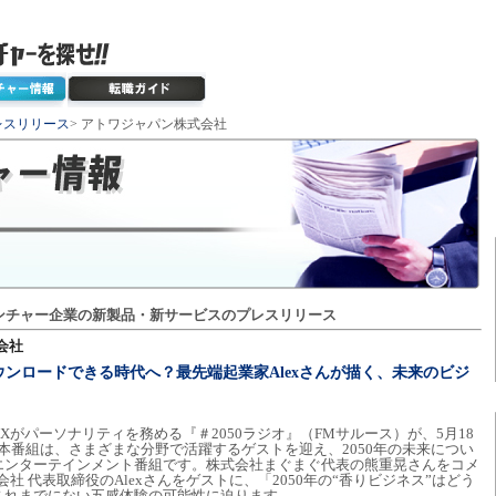
レスリリース
> アトワジャパン株式会社
ンチャー企業の新製品・新サービスのプレスリリース
会社
ダウンロードできる時代へ？最先端起業家Alexさんが描く、未来のビジ
がパーソナリティを務める『＃2050ラジオ』（FMサルース）が、5月18
。本番組は、さまざまな分野で活躍するゲストを迎え、2050年の未来につい
エンターテインメント番組です。株式会社まぐまぐ代表の熊重晃さんをコメ
式会社 代表取締役のAlexさんをゲストに、「2050年の“香りビジネス”はどう
これまでにない五感体験の可能性に迫ります。