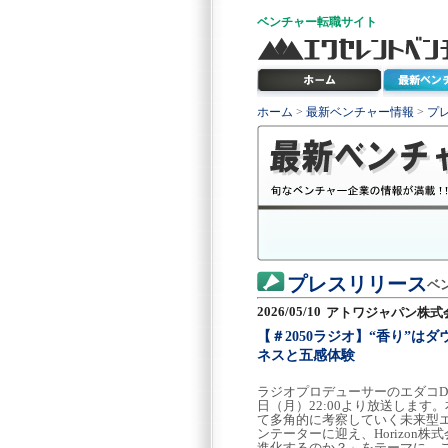
ベンチャー
転職サイト
ホーム
>
最新ベンチャー情報
>
プ
プレスリリース
ベ
2026/05/10
アトワジャパン株式
【＃2050ラジオ】“香り”は
ネスと五感体験
ラジオプロデューサーのエダコDX
日（月）22:00より放送します
て多角的に考察していく未来型
ンテーターに迎え、Horizon株
進化するのか？」をテーマに、