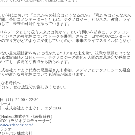
激しい時代において「これからの社会はどうなるのか」「私たちはどんな未来
展開。番組コメンテーターとともに、テクノロジー、ビジネス、教育、ライ
通じて、未来の可能性を探っていきます。
香りをデータとして扱う未来とは何か？」という問いを起点に、テクノロジ
なビジネスの可能性についてトークを展開。さらに、日常生活やエンターテ
ンの在り方がどのように変化していくのか、未来のライフスタイルにも話が
ない最先端技術をもとに描かれる“リアルな未来像”。視覚や聴覚だけでな
わる体験価値とは何か――。テクノロジーの進化が人間の意思決定や感情に
ついても、多角的な視点から語られます。
株式会社まぐまぐ代表の熊重晃さんも参加。メディアとテクノロジーの融合
がりや新たな可能性についても議論が深まります。
になる時代へ――。
0分を、ぜひ放送でお楽しみください。
）22:00～22:30
ルース
式会社まぐまぐ）、エダコDX
rizon株式会社 代表取締役）
コDX（ラジオプロデューサー）
://www.edacodx.com/
0ラジオ
ャパン株式会社