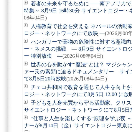
若者の未来を守るために――南アフリカで
特集～ 8月9日 16時30分 サイエントロジ
08年04日)
人権教育で社会を変える ネパールの活動家を
ロジー・ネットワークにて放映 ―
(2026月08
ハンガリーで薬物の危険性に対する意識向
ー・ネメスの挑戦 ― 8月9日 サイエントロ
ー 特別放映 ―
(2026月08年04日)
世界の心を動かす“魔法”とは？ マジシャ
ァー氏の素顔に迫るドキュメンタリー サイ
て8月5日20時放映
(2026月08年04日)
チェコ共和国で教育を通じて人生を向上さ
ロジー・ネットワークにて8月5日 12:00 に
子どもを人身売買から守る活動家、クリ
サイエントロジー・ネットワークにて8月5日
“仕事と人生を楽しくする”原理を学ぶ夜 
ナーが8月14日（金）サイエントロジー東京