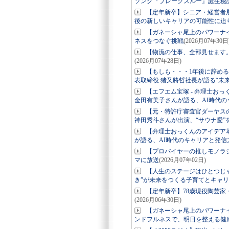
ソング『ブレークスルー』誕生秘
【定年新卒】シニア・経営者
後の新しいキャリアの可能性に迫
【ガネーシャ尾上のパワーナ
ネスをつなぐ挑戦
(2026月07年30日
【物流の仕事、全部見せます
(2026月07年28日)
【もしも・・・1年後に辞め
表取締役 猪又將哲社長が語る“未
【エフエム宝塚 - 弁理士お
金田有美子さんが語る、AI時代の
【元・特許庁審査官ダーヤス
神田秀斗さんが出演、“サウナ愛”
【弁理士おっくんのアイデア革
が語る、AI時代のキャリアと発信
【プロバイヤーの推しモノラ
マに放送
(2026月07年02日)
【人生のステージはひとつじ
き”が未来をつくる子育てとキャ
【定年新卒】78歳現役陶芸家
(2026月06年30日)
【ガネーシャ尾上のパワーナ
ンドフルネスで、明日を整える健