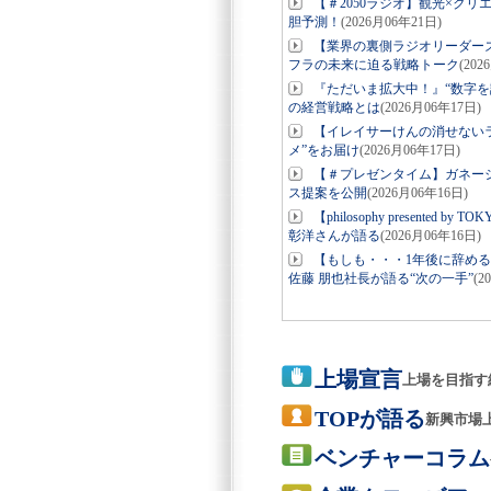
【＃2050ラジオ】観光×ク
胆予測！
(2026月06年21日)
【業界の裏側ラジオリーダー
フラの未来に迫る戦略トーク
(202
『ただいま拡大中！』“数字を
の経営戦略とは
(2026月06年17日)
【イレイサーけんの消せない
メ”をお届け
(2026月06年17日)
【＃プレゼンタイム】ガネーシ
ス提案を公開
(2026月06年16日)
【philosophy present
彰洋さんが語る
(2026月06年16日)
【もしも・・・1年後に辞め
佐藤 朋也社長が語る“次の一手”
(2
上場宣言
上場を目指す
TOPが語る
新興市場
ベンチャーコラム