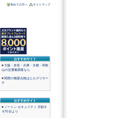
初めての方へ
サイトマップ
おすすめサイト
■
大阪・奈良・兵庫・京都・和歌
山の交通量調査なら
■
関西の橋梁点検はヒルズリサー
チ
おすすめサイト
■
ノートン セキュリティ 月額８
９円/台より