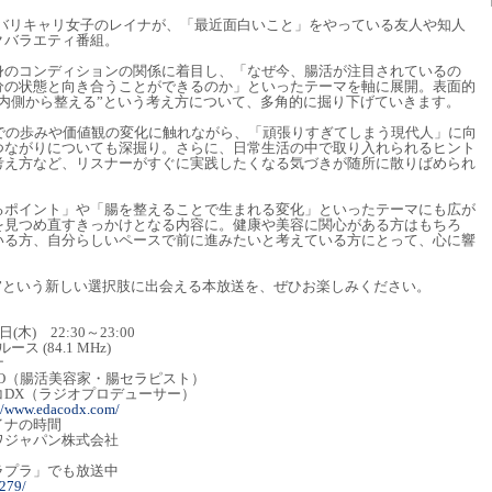
たバリキャリ女子のレイナが、「最近面白いこと」をやっている友人や知人
クバラエティ番組。
身のコンディションの関係に着目し、「なぜ今、腸活が注目されているの
分の状態と向き合うことができるのか」といったテーマを軸に展開。表面的
内側から整える”という考え方について、多角的に掘り下げていきます。
までの歩みや価値観の変化に触れながら、「頑張りすぎてしまう現代人」に向
つながりについても深掘り。さらに、日常生活の中で取り入れられるヒント
考え方など、リスナーがすぐに実践したくなる気づきが随所に散りばめられ
るポイント」や「腸を整えることで生まれる変化」といったテーマにも広が
を見つめ直すきっかけとなる内容に。健康や美容に関心がある方はもちろ
いる方、自分らしいペースで前に進みたいと考えている方にとって、心に響
い”という新しい選択肢に出会える本放送を、ぜひお楽しみください。
 22:30～23:00
84.1 MHz)
ナ
（腸活美容家・腸セラピスト）
コDX（ラジオプロデューサー）
://www.edacodx.com/
イナの時間
ャパン株式会社
エムプラプラ」でも放送中
1279/