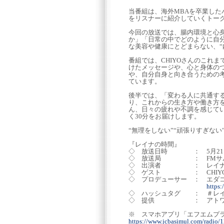
当番組は、海外MBAを卒業し
をリスナーに紹介していくトー
今回の放送では、腸内環境と心
か」「日常の中でどのように自
な美容や健康にとどまらない、“
番組では、CHIYOさんのこれ
けたメッセージや、心と身体の
や、自分自身と向き合うための
ています。
後半では、「変わる人に共通す
り、これからの生き方や働き方
ん、日々の疲れや不調を感じて
く30分をお届けします。
“無理をしない”“頑張りすぎな
『レイナの時間』
◇ 放送日時 ： 5月21日(木)
◇ 放送局 ： FMサルース (
◇ 出演者 ： レイ
◇ ゲスト ： CHIYO
◇ プロデューサー ： エダ
https
◇ ハッシュタグ ： ＃レ
◇ 提供 ： アトワジ
※ スマホアプリ「エフ
https://www.jcbasimul.com/radio/