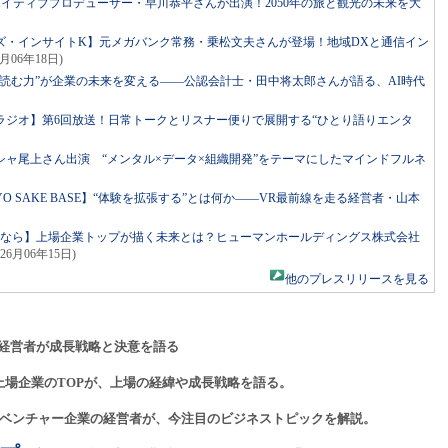
リエイティブプロデューサー・早川恭平さんが出演！2050年の旅と観光の未来を大
ズ・インサイトK】元メガバンク常務・乗松文夫さんが登場！地域DXと通信イン
6月06年18日)
読む力”が企業の未来を変える――公認会計士・田中将太郎さんが語る、AI時代
ラジオ】第6回放送！日常トークとリスナー便りで展開する“ひとり語りエンタ
ャ尾上さん出演 “メンタル×データ×組織開発”をテーマにしたマインドフルネ
ed by TOKYO SAKE BASE】“体験を拡張する”とは何か――VR最前線を走る経営者・山本
るなら】上場企業トップが描く未来とは？ヒューマンホールディングス株式会社
026月06年15日)
他のプレスリリースを見る
経営者が成長戦略と決意を語る
上場企業のTOPが、上場の経緯や成長戦略を語る。
ベンチャー企業の経営者が、今注目のビジネストピックを解説。