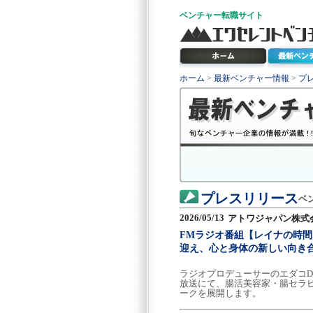
ベンチャー
転職サイト
ホーム
>
最新ベンチャー情報
>
プ
プレスリリース
ベ
2026/05/13
アトワジャパン株式
FMラジオ番組【レイナの時間
迎え、心と身体の新しい向き
ラジオプロデューサーのエダコD
放送にて、腸活美容家・腸セラピ
ークを展開します。