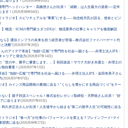
話に迫ります！
(2026月08年05日)
層専門ヘッドハンター・高橋啓さんが出演！「経験」は人生最大の資産──定年
ります！
(2026月08年04日)
イトラジオ】スピリチュアルを“事業”にする――知念睦月氏が語る、使命とビジ
)
。】物流・SCMの専門家エダコDXが、物流業界の仕事とキャリアを徹底解説
るなら】通信インフラの未来を担う経営者が登場―株式会社ファイバーゲート代
来と決断”
(2026月07年20日)
っくんのアイデア革命】“知財×広報”で専門性を社会へ届ける――弁理士法人IPX・
キャリアと発信力
(2026月07年14日)
の「世の中、勝手に審査します。」】初回放送！サウナ大好き弁護士・弁理士の
を独自審査！
(2026月07年13日)
命】“知財×広報”で専門性を社会へ届ける――弁理士法人IPX・金田有美子さん
力
(2026月07年07日)
ジオ】カインズ商品開発の裏側に迫る！“くらしを豊かにする商品づくり”をテー
ゃない】親子対談スペシャル！株式会社レガシィ取締役・天野統さん出演！ “好
リアに迫ります
(2026月07年01日)
・和久井正吉さんが出演！人生後半から始まる“第二の新卒人生”の可能性に迫る
イトラジオ】“食べ方”が仕事のパフォーマンスを変える？ブレインフード×マイ
康習慣に迫る
(2026月06年27日)