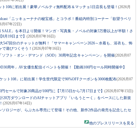
026月07年30日)
ト108に初出展！豪華ノベルティ無料配布＆マッチョ1日店長も登場！
(2026月
Podcast「ニッキューナナの秘宝感」とコラボ！番組内特別コーナー「欲望ラベリ
26月07年22日)
ER SALE」を本日より開催！マンガ・写真集・ノベルの対象5万冊以上が半額！さ
8月19日まで】
(2026月07年16日)
最大547回分のチャットが無料！「サマーキャンペーン2026～水着も、浴衣も、怖
ャで遊びつくそう！
(2026月07年16日)
「ソフト・オン・デマンド（SOD）30周年記念キャンペーン」を開催
(2026月07
OD30周年」AV女優生配信イベントを開催！【動画100円セール同時開催中】
ケット108」に初出展！学生世代限定で90%OFFクーポンを3000枚配布
(2026月07
100円セールで対象20商品が100円に【7月15日から7月17日まで】
(2026月07年15日)
累計20万ダウンロードのAIチャットアプリ「いもうとーく」をベースにした新規
！
(2026月07年14日)
ンソロジーが、らぶカル専売にて登場！その他、新作2作品の発売を記念したセ
他のプレスリリースを見る