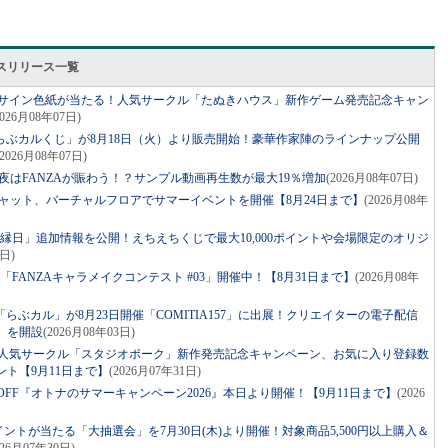
スリリース一覧
声優サイン色紙が当たる！人気サークル「たぬきハウス」新作ゲーム発売記念キャン
2026月08年07日)
らぶカルくじ」が8月18日（火）より販売開始！豪華作家陣のラインナップ公開
(2026月08年07日)
深夜はFANZAが賑わう！？サンプル動画再生数が最大19％増加
(2026月08年07日)
チャット、バーチャルフロアでサマーイベントを開催【8月24日まで】
(2026月08年
えち縁日」追加情報を公開！えちえちくじで最大10,000ポイントや会場限定のオリジ
4日)
「FANZAキャラメイクコンテスト #03」開催中！【8月31日まで】
(2026月08年
ぶカル」が8月23日開催「COMITIA157」に出展！クリエイターの電子配信
」を開設
(2026月08年03日)
る！人気サークル「スタジオポーク」新作発売記念キャンペーン、お気に入り登録数
ト【9月11日まで】
(2026月07年31日)
%OFF『オトナのサマーキャンペーン2026』本日より開催！【9月11日まで】
(2026
ポイントが当たる「大抽選会」を7月30日(木)より開催！対象商品5,500円以上購入＆