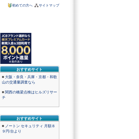
初めての方へ
サイトマップ
おすすめサイト
■
大阪・奈良・兵庫・京都・和歌
山の交通量調査なら
■
関西の橋梁点検はヒルズリサー
チ
おすすめサイト
■
ノートン セキュリティ 月額８
９円/台より