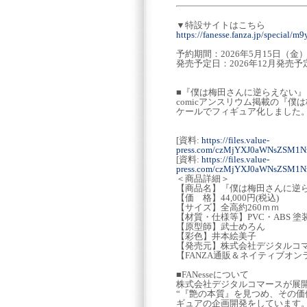
▼特設サイトはこちら
https://fanesse.fanza.jp/special/m
予約期間：2026年5月15日（金）12
発売予定日：2026年12月発売予
■『僕は梅田さんに逆らえない』 
comicアンスリウム掲載の『
ケールでフィギュア化しました
[資料:
https://files.value-
press.com/czMjYXJ0aWNsZSM
[資料:
https://files.value-
press.com/czMjYXJ0aWNsZSM1
＜商品詳細＞
【商品名】『僕は梅田さんに逆らえ
【価 格】44,000円(税込)
【サイズ】全高約260ｍｍ
【材質・仕様等】PVC・ABS 
【原型師】武士めろん
【彩色】井本絵美子
【発売元】株式会社デジタルコ
【FANZA通販＆ネイティブオ
■FANesseについて
株式会社デジタルコマースが展
“『艶の本質』を見つめ、その価
ギュアの企画開発をしています