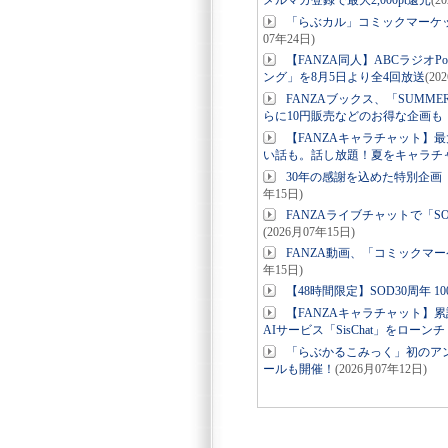
メルマガ登録で最大2,000pt還元
(2
「らぶカル」コミックマーケッ
07年24日)
【FANZA同人】ABCラジオ
ング」を8月5日より全4回放送
(20
FANZAブックス、「SUMM
らに10円販売などのお得な企画も【
【FANZAキャラチャット】
い話も。話し放題！夏をキャラチ
30年の感謝を込めた特別企画
年15日)
FANZAライブチャットで「S
(2026月07年15日)
FANZA動画、「コミックマー
年15日)
【48時間限定】SOD30周年 
【FANZAキャラチャット】
AIサービス「SisChat」をローンチ
「らぶかるこみっく」初のア
ールも開催！
(2026月07年12日)