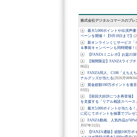
株式会社デジタルコマースのプレ
最大5,000ポイントや出演
ペーンを開催！【9月18日まで】
(
新オンラインくじサービス「
＆事前キャンペーンも同時開催！
【FANZAミニレポ】お盆の
【期間限定】FANZAライブ
06日)
FANZA同人、C108「えち
ナルグッズが当たる
(2026月08年0
賞金総額100万ポイントを進呈
03日)
【前回大好評につき再登場】「ら
を支援する「リアル相談スペース
最大5,000ポイントが当た
に応じてポイントを抽選でプレゼン
FANZA動画、人気作品が50
月07年31日)
【FANZA通販】総額100万