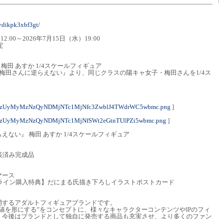
9ydikpk3xbf3gt/
:00～2026年7月15日（水）19:00
定
梅田 あすか 1/4スケールフィギュア
僕は梅田さんに逆らえない』より、同じクラスの陽キャ女子・梅田さんを1/4ス
。
1NzUyMyMzNzQyNDMjNTc1MjNfc3ZwblJ4TWdrWC5wbmc.png
]
NzUyMyMzNzQyNDMjNTc1MjNfSWt2eGtnTUlPZi5wbmc.png
]
ない』 梅田 あすか 1/4スケールフィギュア
塗装済み完成品
マース
ンライン購入特典】だにまる氏描き下ろしイラストポストカード
開するアダルトフィギュアブランドです。
値を形にする”をコンセプトに、様々なキャラクターコンテンツやIPのフィ
。今後はブランドとして独自に発売する商品も充実させ、より多くのファン