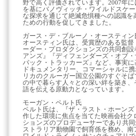
野で高く評価されています。2007年に
を基にバノヴィッチ・ワイルドスケー
な探求を通じて絶滅危惧種への認識を
ための行動を促してきました。
ガース・デ・ブルーノ・オースティン
オースティン氏は、受賞歴のある監督
ーダー・プロダクションズの共同創設
アンズ』『ディフェンダーズ・オブ・
バック・トラッカーズ』など、事実に
ドキュメンタリー、コマーシャルに携
リカのクルーガー国立公園のすぐそば
の中で暮らす人々との深い絆を築き、
語を伝える原動力となっています。
モーガン・ペルト氏
ペルト氏は、『ザ・ラスト・ホーンズ
作した環境に焦点を当てた映画会社ク
ションズのプロデューサーであり共同
ストラリア動物園で飼育係を務め、南