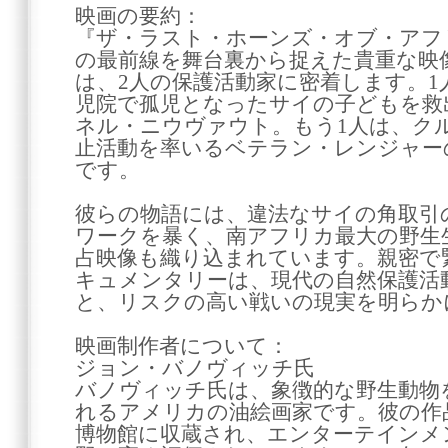
映画の要約：
『ザ・ラスト・ホーンズ・オブ・アフ
の最前線を舞台裏から捉えた貴重な映
は、2人の保護活動家に密着します。1
児院で孤児となったサイの子どもを救
ネル・ニウヴァウト。もう1人は、ク
止活動を率いるベテラン・レンジャー
です。
彼らの物語には、違法なサイの角取引
ワークを暴く、南アフリカ最大の野生
占映像も織り込まれています。親密で
キュメンタリーは、現代の自然保護活
と、リスクの高い戦いの現実を明らか
映画制作者について：
ジョン・バノヴィッチ氏
バノヴィッチ氏は、象徴的な野生動物
れるアメリカの油絵画家です。彼の作
博物館に収蔵され、エンターテインメ