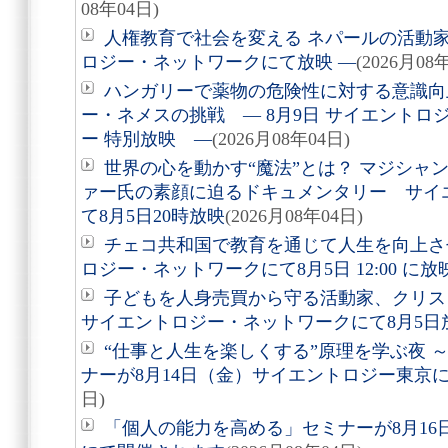
08年04日)
人権教育で社会を変える ネパールの活動家を
ロジー・ネットワークにて放映 ―
(2026月08
ハンガリーで薬物の危険性に対する意識向
ー・ネメスの挑戦 ― 8月9日 サイエントロ
ー 特別放映 ―
(2026月08年04日)
世界の心を動かす“魔法”とは？ マジシャ
ァー氏の素顔に迫るドキュメンタリー サイ
て8月5日20時放映
(2026月08年04日)
チェコ共和国で教育を通じて人生を向上さ
ロジー・ネットワークにて8月5日 12:00 に
子どもを人身売買から守る活動家、クリ
サイエントロジー・ネットワークにて8月5日
“仕事と人生を楽しくする”原理を学ぶ夜 
ナーが8月14日（金）サイエントロジー東京
日)
「個人の能力を高める」セミナーが8月1