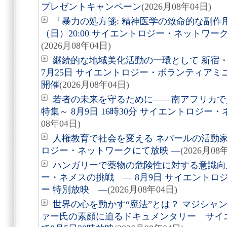
プレゼントキャンペーン
(2026月08年04日)
「暴力の処方箋: 精神医学の致命的な副作用
（日）20:00 サイエントロジー・ネットワ
(2026月08年04日)
継続的な地域美化活動の一環として 新宿
7月25日 サイエントロジー・ボランティア
開催
(2026月08年04日)
若者の未来を守るために――南アフリカで
特集～ 8月9日 16時30分 サイエントロジ
08年04日)
人権教育で社会を変える ネパールの活動家を
ロジー・ネットワークにて放映 ―
(2026月08
ハンガリーで薬物の危険性に対する意識向
ー・ネメスの挑戦 ― 8月9日 サイエントロ
ー 特別放映 ―
(2026月08年04日)
世界の心を動かす“魔法”とは？ マジシャ
ァー氏の素顔に迫るドキュメンタリー サイ