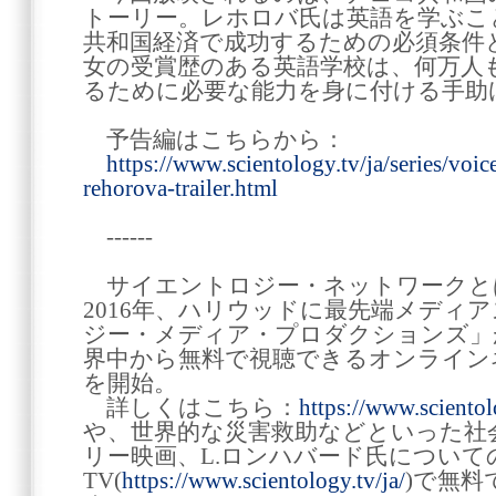
トーリー。レホロバ氏は英語を学ぶこ
共和国経済で成功するための必須条件
女の受賞歴のある英語学校は、何万人
るために必要な能力を身に付ける手助
予告編はこちらから：
https://www.scientology.tv/ja/series/voic
rehorova-trailer.html
------
サイエントロジー・ネットワークと
2016年、ハリウッドに最先端メディ
ジー・メディア・プロダクションズ」が
界中から無料で視聴できるオンライン
を開始。
詳しくはこちら：
https://www.scientol
や、世界的な災害救助などといった社
リー映画、L.ロンハバード氏につい
TV(
https://www.scientology.tv/ja/
)で無