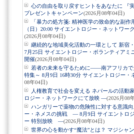
心の自由を取り戻すヒントをあなたに 『実
プレゼントキャンペーン
(2026月08年04日)
「暴力の処方箋: 精神医学の致命的な副作用
（日）20:00 サイエントロジー・ネットワ
(2026月08年04日)
継続的な地域美化活動の一環として 新宿
7月25日 サイエントロジー・ボランティア
開催
(2026月08年04日)
若者の未来を守るために――南アフリカで
特集～ 8月9日 16時30分 サイエントロジ
08年04日)
人権教育で社会を変える ネパールの活動家を
ロジー・ネットワークにて放映 ―
(2026月08
ハンガリーで薬物の危険性に対する意識向
ー・ネメスの挑戦 ― 8月9日 サイエントロ
ー 特別放映 ―
(2026月08年04日)
世界の心を動かす“魔法”とは？ マジシャ