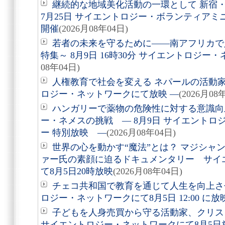
継続的な地域美化活動の一環として 新宿
7月25日 サイエントロジー・ボランティア
開催
(2026月08年04日)
若者の未来を守るために――南アフリカで
特集～ 8月9日 16時30分 サイエントロジ
08年04日)
人権教育で社会を変える ネパールの活動家を
ロジー・ネットワークにて放映 ―
(2026月08
ハンガリーで薬物の危険性に対する意識向
ー・ネメスの挑戦 ― 8月9日 サイエントロ
ー 特別放映 ―
(2026月08年04日)
世界の心を動かす“魔法”とは？ マジシャ
ァー氏の素顔に迫るドキュメンタリー サイ
て8月5日20時放映
(2026月08年04日)
チェコ共和国で教育を通じて人生を向上さ
ロジー・ネットワークにて8月5日 12:00 に
子どもを人身売買から守る活動家、クリ
サイエントロジー・ネットワークにて8月5日