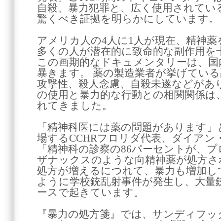
自殺、暴力犯罪と、広く使用されてい
驚くべき証拠を明らかにしています。
アメリカ人の4人に1人が現在、精神
多くの人が潜在的に致命的な副作用を
この画期的なドキュメンタリーは、国
暴きます。 薬の製造業者が挙げてい
攻撃性、殺人念慮、自殺未遂などがあ
の使用と暴力的な行動との相関関係は
れてきました。
「精神科医には薬の問題があります」
場するCCHRフロリダ代表、ダイアン
「精神科の診察の86パーセントが、
ザナックスのような向精神薬が処方さ
処方が増えるにつれて、暴力も増加し
ように学校銃乱射事件が発生し、大量銃
ースで起きています。
『暴力の処方箋』では、サンディフッ