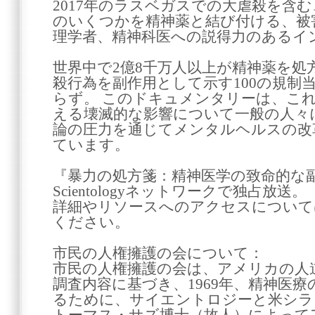
2017年のラスベガスでの大虐殺を含
のいくつかを精神薬と結び付ける、被
理学者、精神科医への説得力のあるイ
世界中で2億8千万人以上が精神薬を処
殺行為を副作用として示す100の規制
らず。 このドキュメンタリーは、こ
える壊滅的な影響について一般の人々
論の圧力を通じてメンタルヘルスの改
ています。
『暴力の処方箋：精神医学の致命的な
Scientologyネットワークで独占放送。
詳細やリソースへのアクセスについては、cchr
ください。
市民の人権擁護の会について：
市民の人権擁護の会は、アメリカの人道
調査内容に基づき、1969年、精神医
るために、サイエントロジーと米シラ