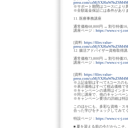
press.com/czMjYXJ0aWNsZSM
※サポート期間はコースにより
※全額返金保証には条件があり
11. 医療事務講座
通常価格68,800円 → 割引特価16
講座ページ：
https://www.c-c-j.co
[資料:
https://files.value-
press.com/czMjYXJ0aWNsZSM4
12. 腸活アドバイザー資格取得講
通常価格73,800円 → 割引特価35
講座ページ：
https://www.c-c-j.co
[資料:
https://files.value-
press.com/czMjYXJ0aWNsZSM
※上記金額はすべてAコースの
※表示価格はすべて税込価格で
※キャンペーンの適用はインタ
※同じ講座で、他のキャンペー
※キャンペーン要項の詳細は特
このほかにも、多彩な資格・ス
合った学びをチェックしてみて
特設ページ：
https://www.c-c-j.c
■ 夏を迎える前の今だからこそ