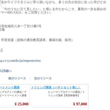
変化やライフスタイルに寄り添いながら、多くの方が自分に合った学びと出
す。
」「今のうちに立て直したい」と感じる今だからこそ、夏前の一歩を踏み出
ーBIG SALE」をご活用ください。
】
島市安佐南区八木一丁目15番5号
正隆
・学習支援（資格の通信教育講座、書籍出版、販売）
先】
faq.c-c-j.com/hc/ja/requests/new
リース詳細へ
前のリリース
:
次のリリース