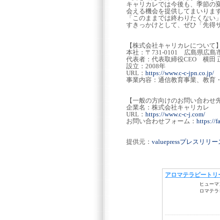
キャリカレでは今後も、季節の
会える機会を提供してまいりま
「このままでは終わりたくない
すきっかけとして、ぜひ「先得サマ
【株式会社キャリカレについて
本社：〒731-0101 広島県広
代表者：代表取締役CEO 横田 
設立：2008年
URL：
https://www.c-c-jpn.co.jp/
事業内容：通信教育事業、教育
【一般の方向けのお問い合わせ
企業名：株式会社キャリカレ
URL：
https://www.c-c-j.com/
お問い合わせフォーム：
https://
提供元：
valuepressプレスリ