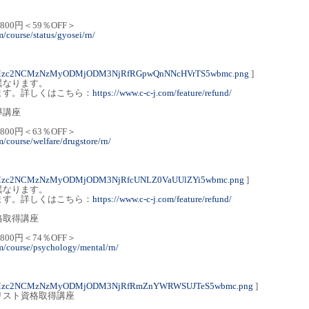
,800円＜59％OFF＞
m/course/status/gyosei/rn/
4Mzc2NCMzNzMyODMjODM3NjRfRGpwQnNNcHVrTS5wbmc.png
]
異なります。
ます。詳しくはこちら：
https://www.c-c-j.com/feature/refund/
導講座
,800円＜63％OFF＞
m/course/welfare/drugstore/rn/
4Mzc2NCMzNzMyODMjODM3NjRfcUNLZ0VaUUlZYi5wbmc.png
]
異なります。
ます。詳しくはこちら：
https://www.c-c-j.com/feature/refund/
格取得講座
,800円＜74％OFF＞
om/course/psychology/mental/rn/
M4Mzc2NCMzNzMyODMjODM3NjRfRmZnYWRWSUJTeS5wbmc.png
]
ャリスト資格取得講座