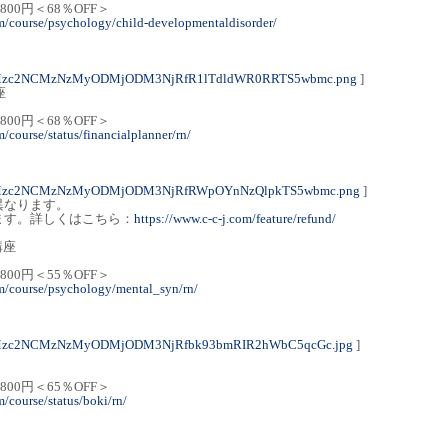
,800円＜68％OFF＞
om/course/psychology/child-developmentaldisorder/
4Mzc2NCMzNzMyODMjODM3NjRfR1lTdldWR0RRTS5wbmc.png
]
座
,800円＜68％OFF＞
m/course/status/financialplanner/rn/
4Mzc2NCMzNzMyODMjODM3NjRfRWpOYnNzQlpkTS5wbmc.png
]
異なります。
ます。詳しくはこちら：
https://www.c-c-j.com/feature/refund/
講座
,800円＜55％OFF＞
om/course/psychology/mental_syn/rn/
4Mzc2NCMzNzMyODMjODM3NjRfbk93bmRIR2hWbC5qcGc.jpg
]
,800円＜65％OFF＞
m/course/status/boki/rn/