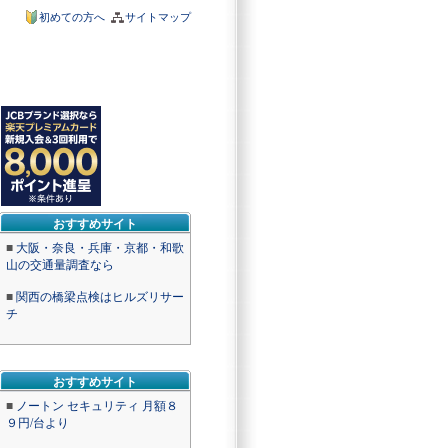
初めての方へ
サイトマップ
おすすめサイト
■
大阪・奈良・兵庫・京都・和歌
山の交通量調査なら
■
関西の橋梁点検はヒルズリサー
チ
おすすめサイト
■
ノートン セキュリティ 月額８
９円/台より