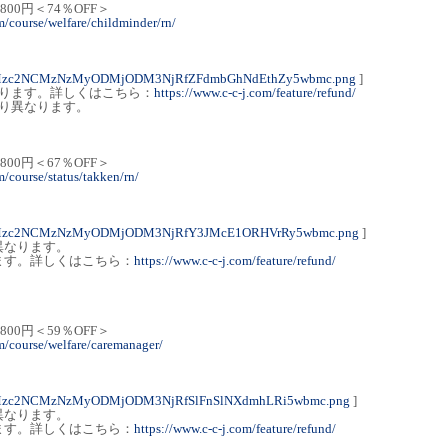
,800円＜74％OFF＞
m/course/welfare/childminder/rn/
4Mzc2NCMzNzMyODMjODM3NjRfZFdmbGhNdEthZy5wbmc.png
]
あります。詳しくはこちら：
https://www.c-c-j.com/feature/refund/
り異なります。
,800円＜67％OFF＞
m/course/status/takken/rn/
4Mzc2NCMzNzMyODMjODM3NjRfY3JMcE1ORHVrRy5wbmc.png
]
異なります。
ます。詳しくはこちら：
https://www.c-c-j.com/feature/refund/
,800円＜59％OFF＞
m/course/welfare/caremanager/
4Mzc2NCMzNzMyODMjODM3NjRfSlFnSlNXdmhLRi5wbmc.png
]
異なります。
ます。詳しくはこちら：
https://www.c-c-j.com/feature/refund/