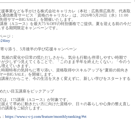
支援事業などを手がける株式会社キャリカレ（本社：広島県広島市、代表取
通信教育サービス「資格のキャリカレ」は、2026年5月20日（水）11:00
「先得サマーBIG SALE」を開催いたします。
5講座（Aコース）を最大75％OFFの特別価格でご提供。夏を迎える前の今だ
しする期間限定キャンペーンです。
設ページ：
e24iny
”に寄り添う、5月後半の学び応援キャンペーン
は、気候の変化や日常の慌ただしさから、気分も行動も停滞しやすい時期で
りが少しずつ見えてくることで、「このまま半年を終えたくない」「今のう
も増えていきます。
た時期特有の気持ちに寄り添い、資格取得やスキルアップを“夏前の前向き
ーBIG SALE」を開催します。
信講座だからこそ、今の生活を大きく変えずに、新しい学びをスタートする
始めたい目玉講座をピックアップ
」では、175講座（Aコース）が対象です。
見据えて早めに動きたい方に向けた資格や、日々の暮らしや心身の整え直し
目の講座をご紹介します。
ら：
https://www.c-c-j.com/feature/monthlyranking/#rt