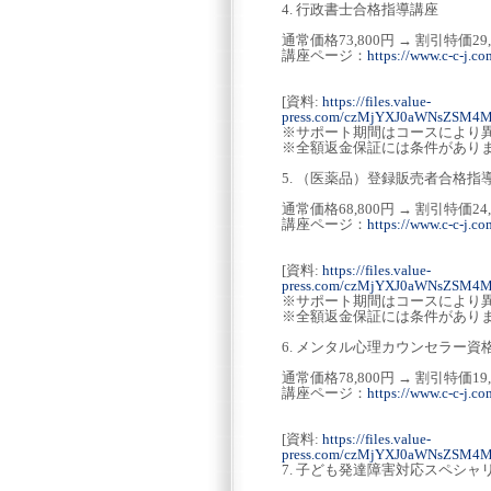
4. 行政書士合格指導講座
通常価格73,800円 → 割引特価29
講座ページ：
https://www.c-c-j.co
[資料:
https://files.value-
press.com/czMjYXJ0aWNsZSM
※サポート期間はコースにより
※全額返金保証には条件があり
5. （医薬品）登録販売者合格指
通常価格68,800円 → 割引特価24
講座ページ：
https://www.c-c-j.co
[資料:
https://files.value-
press.com/czMjYXJ0aWNsZSM
※サポート期間はコースにより
※全額返金保証には条件があり
6. メンタル心理カウンセラー資
通常価格78,800円 → 割引特価19
講座ページ：
https://www.c-c-j.c
[資料:
https://files.value-
press.com/czMjYXJ0aWNsZS
7. 子ども発達障害対応スペシ