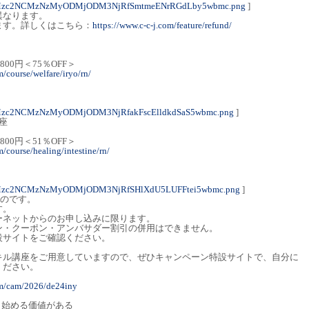
4Mzc2NCMzNzMyODMjODM3NjRfSmtmeENrRGdLby5wbmc.png
]
異なります。
ます。詳しくはこちら：
https://www.c-c-j.com/feature/refund/
,800円＜75％OFF＞
m/course/welfare/iryo/rn/
Mzc2NCMzNzMyODMjODM3NjRfakFscElldkdSaS5wbmc.png
]
座
,800円＜51％OFF＞
m/course/healing/intestine/rn/
4Mzc2NCMzNzMyODMjODM3NjRfSHlXdU5LUFFtei5wbmc.png
]
ものです。
す。
ーネットからのお申し込みに限ります。
ン・クーポン・アンバサダー割引の併用はできません。
設サイトをご確認ください。
キル講座をご用意していますので、ぜひキャンペーン特設サイトで、自分に
ください。
om/cam/2026/de24iny
、始める価値がある