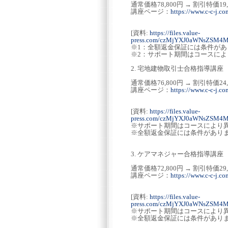
通常価格78,800円 → 割引特価19
講座ページ：
https://www.c-c-j.co
[資料:
https://files.value-
press.com/czMjYXJ0aWNsZSM
※1：全額返金保証には条件が
※2：サポート期間はコースによ
2. 宅地建物取引士合格指導講座
通常価格76,800円 → 割引特価24
講座ページ：
https://www.c-c-j.co
[資料:
https://files.value-
press.com/czMjYXJ0aWNsZSM
※サポート期間はコースにより
※全額返金保証には条件があり
3. ケアマネジャー合格指導講座
通常価格72,800円 → 割引特価29
講座ページ：
https://www.c-c-j.co
[資料:
https://files.value-
press.com/czMjYXJ0aWNsZSM
※サポート期間はコースにより
※全額返金保証には条件があり