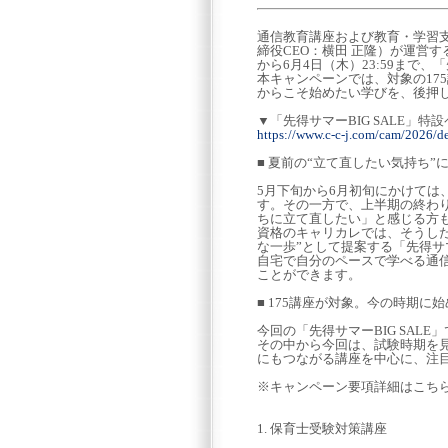
通信教育講座および教育・学習
締役CEO：横田 正隆）が運営する
から6月4日（木）23:59まで、
本キャンペーンでは、対象の17
からこそ始めたい学びを、後押
▼「先得サマーBIG SALE」特
https://www.c-c-j.com/cam/2026/d
■ 夏前の“立て直したい気持ち
5月下旬から6月初旬にかけて
す。その一方で、上半期の終わ
ちに立て直したい」と感じる方
資格のキャリカレでは、そうし
な一歩”として提案する「先得サマ
自宅で自分のペースで学べる通
ことができます。
■ 175講座が対象。今の時期に
今回の「先得サマーBIG SALE
その中から今回は、試験時期を
にもつながる講座を中心に、注
※キャンペーン要項詳細はこち
1. 保育士受験対策講座