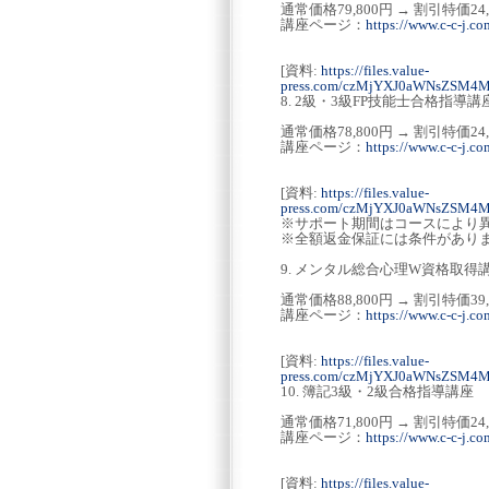
通常価格79,800円 → 割引特価24
講座ページ：
https://www.c-c-j.c
[資料:
https://files.value-
press.com/czMjYXJ0aWNsZSM
8. 2級・3級FP技能士合格指導講
通常価格78,800円 → 割引特価24
講座ページ：
https://www.c-c-j.co
[資料:
https://files.value-
press.com/czMjYXJ0aWNsZSM
※サポート期間はコースにより
※全額返金保証には条件があり
9. メンタル総合心理W資格取得
通常価格88,800円 → 割引特価39
講座ページ：
https://www.c-c-j.c
[資料:
https://files.value-
press.com/czMjYXJ0aWNsZSM
10. 簿記3級・2級合格指導講座
通常価格71,800円 → 割引特価24
講座ページ：
https://www.c-c-j.co
[資料:
https://files.value-