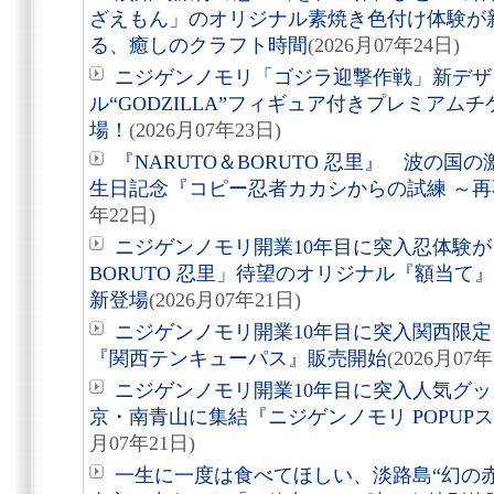
ざえもん」のオリジナル素焼き色付け体験が
る、癒しのクラフト時間
(2026月07年24日)
ニジゲンノモリ「ゴジラ迎撃作戦」新デザ
ル“GODZILLA”フィギュア付きプレミアム
場！
(2026月07年23日)
『NARUTO＆BORUTO 忍里』 波の
生日記念『コピー忍者カカシからの試練 ～
年22日)
ニジゲンノモリ開業10年目に突入忍体験が
BORUTO 忍里」待望のオリジナル『額当て』3
新登場
(2026月07年21日)
ニジゲンノモリ開業10年目に突入関西限定
『関西テンキューパス』販売開始
(2026月07年
ニジゲンノモリ開業10年目に突入人気グ
京・南青山に集結『ニジゲンノモリ POPUPストア i
月07年21日)
一生に一度は食べてほしい、淡路島“幻の