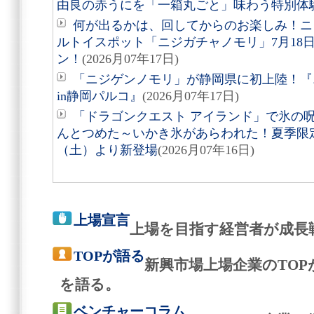
由良の赤うにを「一箱丸ごと」味わう特別体
何が出るかは、回してからのお楽しみ！ニ
ルトイスポット「ニジガチャノモリ」7月18
ン！
(2026月07年17日)
「ニジゲンノモリ」が静岡県に初上陸！『ニ
in静岡パルコ』
(2026月07年17日)
「ドラゴンクエスト アイランド」で氷の
んとつめた～いかき氷があらわれた！夏季限定
（土）より新登場
(2026月07年16日)
上場宣言
上場を目指す経営者が成長
TOPが語る
新興市場上場企業のTO
を語る。
ベンチャーコラム