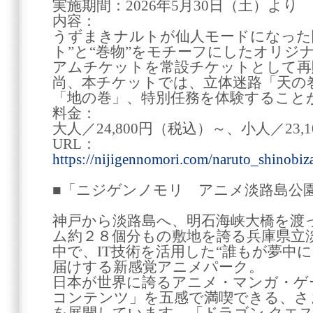
実施期間：2026年5月30日（土）より
内容：
うずまきナルトが仙人モードになった
ト”と“巻物”をモチーフにしたオリジ
アムチケットを常設チケットとして再
尚、本チケットでは、立体迷路「天の
「地の巻」、特別任務を体験すること
料金：
大人／24,800円（税込）～、小人／23,
URL：
https://nijigennomori.com/naruto_shinobi
■「ニジゲンノモリ アニメ淡路島公
神戸から淡路島へ、明石海峡大橋を渡
ム約２８個分もの敷地を誇る兵庫県立
中で、IT技術を活用した“誰もが夢中
届けする新感覚アニメパーク。
日本が世界に誇るアニメ・マンガ・ゲ
コンテンツ」を五感で満喫できる、さ