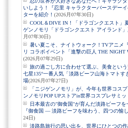
忍の世界が大好きなあなたへ！キャラクタ
いしよう！『忍里 キャラクターバースデーイ
ターを紹介！
(2026月07年30日)
COOL＆DIVE IN！「ドラゴンクエス
ゲンノモリ「ドラゴンクエスト アイランド
月07年30日)
暑い夏こそ、ナイトウォーク！TVアニメ
リ コラボイベント「進撃の巨人 THE NIGHT 
(2026月07年29日)
旅の過ごし方に合わせて選ぶ、美食という贅沢。
七星135°一番人気「淡路ビーフ山海トマト
場
(2026月07年27日)
「ニジゲンノモリ」が、今年も世界コスプ
ンノモリPOP UPストアin世界コスプレサミット
日本最古の"御食国"が育んだ淡路ビーフ
『御食国 ― 淡路ビーフを味わう、四つの愉
24日)
淡路島旅行の思い出を、世界にひとつの作