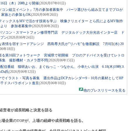
16日（木）20時より開催
(2026月07年01日)
ソコン組立イベント』7月の参加者募集中 パーツ選びから組み立てまでプロが
・家族との参加もOK
(2026月06年26日)
フィックスをMVで活かす技術を学ぶ 映像クリエイター とら氏によるMV制作
0時より 参加者募集中
(2026月06年26日)
パソコン・スマートフォン修理専門店 デジタルドック大分光吉インター店 ド
ープン
(2026月06年24日)
表情を宿すコードアレンジ 西島尊大氏が”リハモ”を徹底解説 7月8日(水) 20
月06年18日)
巡る第16回フォトウォーク 宮城県で初開催 プロのアドバイスを受けてレトロ
者募集 撮影機材・カメラ歴不問
(2026月06年15日)
発の配信番組 猫研あいお、まぐねっこ・つなかん、小幸たい出演 6.18(木)19時ス
Da氏
(2026月06年12日)
マでイラスト・写真を募集 選出作品はDCPカレンダー9・10月の素材としてHP
5千ドスパラポイント進呈
(2026月06年10日)
他のプレスリリースを見る
経営者が成長戦略と決意を語る
上場企業のTOPが、上場の経緯や成長戦略を語る。