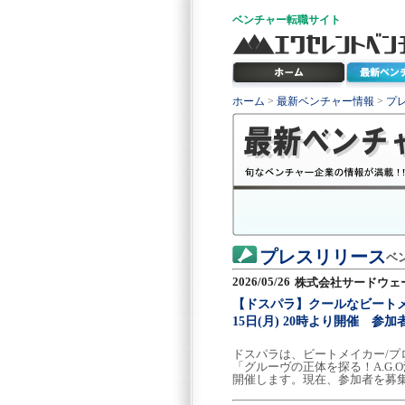
ベンチャー
転職サイト
ホーム
>
最新ベンチャー情報
>
プ
プレスリリース
ベ
2026/05/26
株式会社サードウェ
【ドスパラ】クールなビートメ
15日(月) 20時より開催 参
ドスパラは、ビートメイカー/プ
「グルーヴの正体を探る！A.G.O
開催します。現在、参加者を募