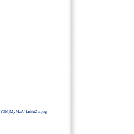
zY3MjMyMzA4LnBuZw.png