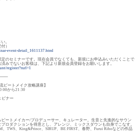
さい。
受付）
inar-event-detail_1611137.html
限定のセミナーです。現在会員でなくても、新規にお申込みいただくことで
お済みでないお客様は、下記より新規会員登録をお願いします。
nt/register?rurl=1
───
O流ビートメイク攻略講座】
0:00から21:30
ェビナー
るビートメイカー/プロデューサー、キュレーター。生音と先進的なサウン
なプロダクションを得意とし、アレンジ、ミックスダウンも自身でこなす。
、TWS、King&Prince、SIRUP、BE:FIRST、春野、Furui Rihoなどの作品