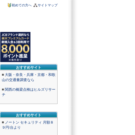
初めての方へ
サイトマップ
おすすめサイト
■
大阪・奈良・兵庫・京都・和歌
山の交通量調査なら
■
関西の橋梁点検はヒルズリサー
チ
おすすめサイト
■
ノートン セキュリティ 月額８
９円/台より