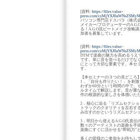
[資料:
https://files.value-
press.com/czMjYXJ0aWNsZSMy
パソコン専門店ドスパラ（株式
メイカー/プロデューサーのA.
る！A.G.O流ビートメイク攻略講
加者を募集しています。
[資料:
https://files.value-
press.com/czMjYXJ0aWNsZSMy
DTMで楽曲の魅力を高めるうえ
です。単に音を並べるだけでな
にとって大切な要素です。本セ
す。
【本セミナーの３つの見どころ
1．「自分も作りたい！」を刺
わずか60分という時間の中で、
ルタイムで解説します。音が重
作の根源的な楽しさを体感いた
2．核心に迫る「リズムセクショ
トラックのクオリティを左右す
み出すのかというリズムセクシ
3．明日から使えるA.G.O氏直
数々のアーティストの楽曲を手掛け
楽曲にすぐに活かせる“即戦力”
多くの皆様のご参加をお待ちし