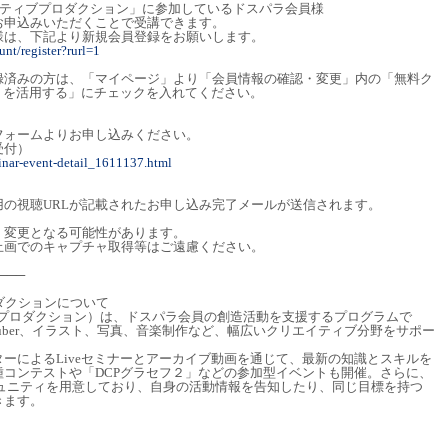
イティブプロダクション」に参加しているドスパラ会員様
お申込みいただくことで受講できます。
様は、下記より新規会員登録をお願いします。
nt/register?rurl=1
録済みの方は、「マイページ」より「会員情報の確認・変更」内の「無料ク
）を活用する」にチェックを入れてください。
フォームよりお申し込みください。
受付）
inar-event-detail_1611137.html
の視聴URLが記載されたお申し込み完了メールが送信されます。
く変更となる可能性があります。
止画でのキャプチャ取得等はご遠慮ください。
───
ロダクションについて
ブ プロダクション）は、ドスパラ会員の創造活動を支援するプログラムで
uber、イラスト、写真、音楽制作など、幅広いクリエイティブ分野をサポー
ーによるLiveセミナーとアーカイブ動画を通じて、最新の知識とスキルを
コンテストや「DCPグラセフ２」などの参加型イベントも開催。さらに、
dコミュニティを用意しており、自身の活動情報を告知したり、同じ目標を持つ
きます。