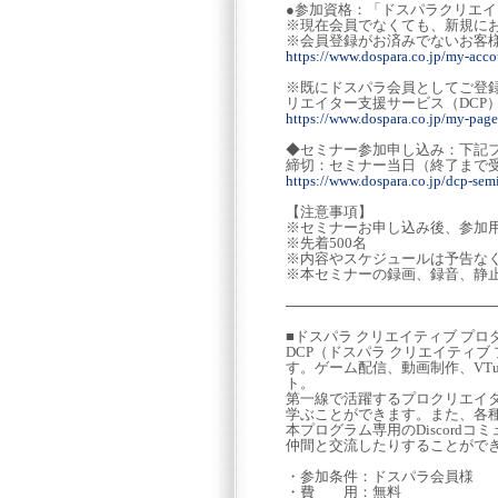
●参加資格：「ドスパラクリエ
※現在会員でなくても、新規に
※会員登録がお済みでないお客
https://www.dospara.co.jp/my-accou
※既にドスパラ会員としてご登
リエイター支援サービス（DCP
https://www.dospara.co.jp/my-page
◆セミナー参加申し込み：下記
締切：セミナー当日（終了まで
https://www.dospara.co.jp/dcp-sem
【注意事項】
※セミナーお申し込み後、参加用
※先着500名
※内容やスケジュールは予告な
※本セミナーの録画、録音、静
─────────────────────
■ドスパラ クリエイティブ プ
DCP（ドスパラ クリエイティ
す。ゲーム配信、動画制作、VT
ト。
第一線で活躍するプロクリエイタ
学ぶことができます。また、各種
本プログラム専用のDiscor
仲間と交流したりすることがで
・参加条件：ドスパラ会員様
・費 用：無料