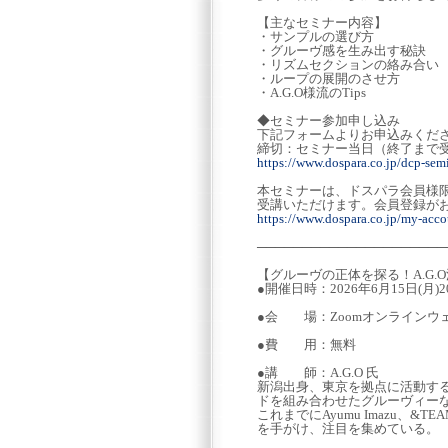
【主なセミナー内容】
・サンプルの選び方
・グルーヴ感を生み出す秘訣
・リズムセクションの絡み合い
・ループの展開のさせ方
・A.G.O様流のTips
◆セミナー参加申し込み
下記フォームよりお申込みくだ
締切：セミナー当日（終了まで
https://www.dospara.co.jp/dcp-sem
本セミナーは、ドスパラ会員様
受講いただけます。会員登録が
https://www.dospara.co.jp/my-accou
─────────────────────
【グルーヴの正体を探る！A.G.
●開催日時：2026年6月15日(月)2
●会 場：Zoomオンラインウ
●費 用：無料
●講 師：A.G.O 氏
新潟出身、東京を拠点に活動す
ドを組み合わせたグルーヴィー
これまでにAyumu Imazu、&TEAM
を手がけ、注目を集めている。