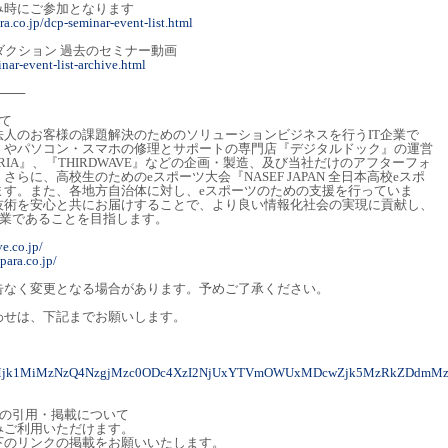
み時にご参加となります
a.co.jp/dcp-seminar-event-list.html
ダクション 過去のセミナー動画
nar-event-list-archive.html
───
て
人のお客様の課題解決のためのソリューションビジネスを行うIT企業で
』やパソコン・スマホの修理とサポートの専門店『デジタルドック』の運営
ERIA』、『THIRDWAVE』などの企画・製造、及び当社だけのアフターフォ
らに、高校生のためのeスポーツ大会『NASEF JAPAN 全日本高校eスポ
ます。また、各地方自治体に対し、eスポーツのための支援を行っていま
技術を安心と共にお届けすることで、より良い情報化社会の実現に貢献し、
企業であることを目指します。
ve.co.jp/
para.co.jp/
告なく変更となる場合があります。予めご了承ください。
わせは、下記までお願いします。
MyMjk1MiMzNzQ4NzgjMzc0ODc4XzI2NjUxYTVmOWUxMDcwZjk5MzRkZDdmM
トの引用・掲載について
みご利用いただけます。
下のリンクの掲載をお願いいたします。