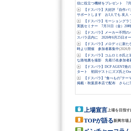
信に役立つ機材をプレゼント 7月
【ドスパラ】大好評『自作パ
サポートします お1人でも 友人
【ドスパラ】モーショングラ
実践セミナー 7月31日（金）2
【ドスパラ】メーカー不問の
スパラ店内に 2026年6月25日オ
【ドスパラ】メロディに新たな
時より開催 参加者募集中
(2026
【ドスパラ】コムロミホ氏と
な路地裏を撮影 先着15名参加
【ドスパラ】DCP AGENT
タート 初回ゲストにズズ氏とOoo
【ドスパラ】“食べもの”テー
掲載・秋葉原本店で配布 さらに
上場宣言
上場を目指す
TOPが語る
新興市場