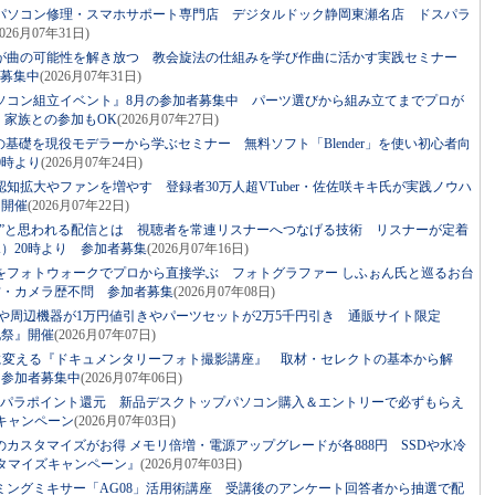
パソコン修理・スマホサポート専門店 デジタルドック静岡東瀬名店 ドスパラ
2026月07年31日)
が曲の可能性を解き放つ 教会旋法の仕組みを学び作曲に活かす実践セミナー
者募集中
(2026月07年31日)
ソコン組立イベント』8月の参加者募集中 パーツ選びから組み立てまでプロが
・家族との参加もOK
(2026月07年27日)
の基礎を現役モデラーから学ぶセミナー 無料ソフト「Blender」を使い初心者向
0時より
(2026月07年24日)
知拡大やファンを増やす 登録者30万人超VTuber・佐佐咲キキ氏が実践ノウハ
り開催
(2026月07年22日)
い”と思われる配信とは 視聴者を常連リスナーへつなげる技術 リスナーが定着
水）20時より 参加者募集
(2026月07年16日)
をフォトウォークでプロから直接学ぶ フォトグラファー しふぉん氏と巡るお台
材・カメラ歴不問 参加者募集
(2026月07年08日)
ツや周辺機器が1万円値引きやパーツセットが2万5千円引き 通販サイト限定
化祭』開催
(2026月07年07日)
”に変える『ドキュメンタリーフォト撮影講座』 取材・セレクトの基本から解
 参加者募集中
(2026月07年06日)
スパラポイント還元 新品デスクトップパソコン購入＆エントリーで必ずもらえ
キャンペーン
(2026月07年03日)
カスタマイズがお得 メモリ倍増・電源アップグレードが各888円 SSDや水冷
タマイズキャンペーン』
(2026月07年03日)
ミングミキサー「AG08」活用術講座 受講後のアンケート回答者から抽選で配