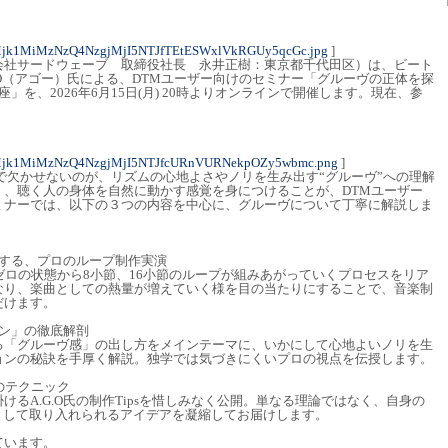
Mjk1MiMzNzQ4NzgjMjI5NTJfTEtESWxlVkRGUy5qcGc.jpg
]
会社サードウェーブ 取締役社長 永井正樹：東京都千代田区）は、ビート
G.O（アゴー）氏による、DTMユーザー向けのセミナー「グルーヴの正体を探
座」を、2026年6月15日(月) 20時よりオンラインで開催します。現在、参
Mjk1MiMzNzQ4NzgjMjI5NTJfcURnVURNekpOZy5wbmc.png
]
で欠かせないのが、リズムの心地よさやノリを生み出す“グルーヴ”への理解
く、聴く人の身体を自然に動かす感覚を身につけることが、DTMユーザー
ミナーでは、以下の３つの内容を中心に、グルーヴについて丁寧に解説しま
】
激する、プロのループ制作実演
ゼロの状態から8小節、16小節のループが組みあがっていくプロセスをリア
なり、楽曲としての熱量が増えていく様を目の当たりにすることで、音楽制
だけます。
ン」の徹底解剖
る「グルーヴ感」の出し方をメインテーマに、いかにして心地よいノリを生
ョンの秘訣を手厚く解説。独学では気づきにくいプロの視点を伝授します。
伝のテクニック
るA.G.O氏の制作Tipsを惜しみなく公開。単なる理論ではなく、自身の
として取り入れられるアイデアを凝縮してお届けします。
ています。