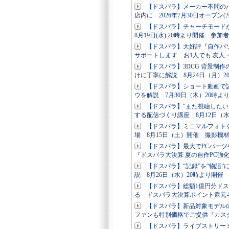
【ドスパラ】メーカー不問の
店内に 2026年7月30日オープン
(
【ドスパラ】チャーチモード
8月19日(水) 20時より開催 参加
【ドスパラ】大好評『自作パ
サポートします お1人でも 友人
【ドスパラ】3DCG 背景制作
けに丁寧に解説 8月24日（月）2
【ドスパラ】ショート動画で認
ウを解説 7月30日（木）20時よ
【ドスパラ】“また視聴した
する配信づくり講座 8月12日（
【ドスパラ】ミニマルフォト
場 8月15日（土）開催 撮影機
【ドスパラ】最大でPCパー
『ドスパラ大決算 夏の自作PC強
【ドスパラ】“記録”を“物語
説 8月26日（水）20時より開催
【ドスパラ】総額1億円分ド
る ドスパラ大決算ポイント還元
【ドスパラ】新品対象モデルの
ファンも特別価格でご提供『カス
【ドスパラ】ライブストリー