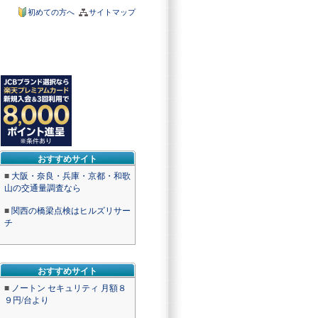
初めての方へ
サイトマップ
おすすめサイト
■
大阪・奈良・兵庫・京都・和歌
山の交通量調査なら
■
関西の橋梁点検はヒルズリサー
チ
おすすめサイト
■
ノートン セキュリティ 月額８
９円/台より