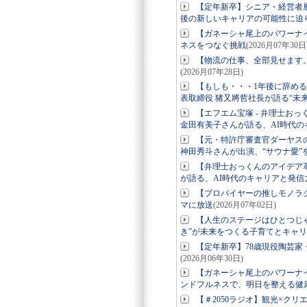
【定年新卒】シニア・経営者
後の新しいキャリアの可能性に迫
【ガネーシャ尾上のパワーナ
ネスをつなぐ挑戦
(2026月07年30日
【物流の仕事、全部見せます
(2026月07年28日)
【もしも・・・1年後に辞め
表取締役 猪又將哲社長が語る“未
【エフエム宝塚 - 弁理士お
金田有美子さんが語る、AI時代の
【元・特許庁審査官ダーヤス
神田秀斗さんが出演、“サウナ愛”
【弁理士おっくんのアイデア革
が語る、AI時代のキャリアと発信
【プロバイヤーの推しモノラ
マに放送
(2026月07年02日)
【人生のステージはひとつじ
き”が未来をつくる子育てとキャ
【定年新卒】78歳現役陶芸家
(2026月06年30日)
【ガネーシャ尾上のパワーナ
ンドフルネスで、明日を整える健
【＃2050ラジオ】観光×ク