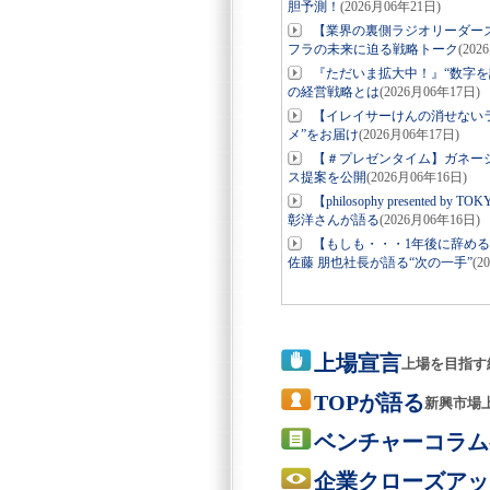
胆予測！
(2026月06年21日)
【業界の裏側ラジオリーダー
フラの未来に迫る戦略トーク
(202
『ただいま拡大中！』“数字を
の経営戦略とは
(2026月06年17日)
【イレイサーけんの消せない
メ”をお届け
(2026月06年17日)
【＃プレゼンタイム】ガネーシ
ス提案を公開
(2026月06年16日)
【philosophy present
彰洋さんが語る
(2026月06年16日)
【もしも・・・1年後に辞め
佐藤 朋也社長が語る“次の一手”
(2
上場宣言
上場を目指す
TOPが語る
新興市場
ベンチャーコラム
企業クローズアッ