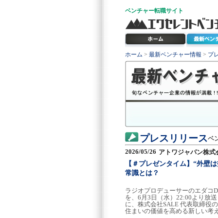
ベンチャー
転職サイト
ホーム
>
最新ベンチャー情報
>
プ
プレスリリース
ベ
2026/05/26
アトワジャパン株式
【＃プレゼンタイム】“外壁は
常識とは？
ラジオプロデューサーのエダコD
を、6月3日（水）22:00よ
に、株式会社SALE 代表取締
住まいの価値を高める新しい考