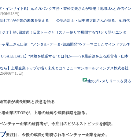
ズ・インサイトK】元メガバンク常務・乗松文夫さんが登場！地域DXと通信イン
6月06年18日)
読む力”が企業の未来を変える――公認会計士・田中将太郎さんが語る、AI時代
ラジオ】第6回放送！日常トークとリスナー便りで展開する“ひとり語りエンタ
ャ尾上さん出演 “メンタル×データ×組織開発”をテーマにしたマインドフルネ
ed by TOKYO SAKE BASE】“体験を拡張する”とは何か――VR最前線を走る経営者・山本
るなら】上場企業トップが描く未来とは？ヒューマンホールディングス株式会社
026月06年15日)
他のプレスリリースを見る
経営者が成長戦略と決意を語る
上場企業のTOPが、上場の経緯や成長戦略を語る。
ベンチャー企業の経営者が、今注目のビジネストピックを解説。
プ
要注目、今後の成長が期待されるベンチャー企業を紹介。