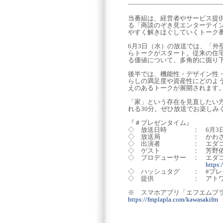
当番組は、経営者やサービス提
る「商談のぞき見エンターテイ
やすく解きほぐしていくトーク
6月3日（水）の放送では、「
らトークがスタート。従来の住
る価値について、多角的に掘り
後半では、機能性・デザイン性
らしの満足度や資産性にどのよ
えのあるトークが展開されます
「家」という存在を見直したい
れる30分。ぜひ放送でお楽しみ
『＃プレゼンタイム』
◇ 放送日時 ： 6月3日(水) 
◇ 放送局 ： かわさきFM (
◇ 出演者 ： エダコ
◇ ゲスト ： 芳野佑介（
◇ プロデューサー ： エダ
https
◇ ハッシュタグ ： #プレ
◇ 提供 ： アトワジ
※ スマホアプリ「エフエムプ
https://fmplapla.com/kawasakifm