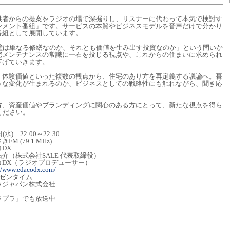
供者からの提案をラジオの場で深掘りし、リスナーに代わって本気で検討す
ンメント番組」です。サービスの本質やビジネスモデルを音声だけで分かり
番組として展開しています。
外壁は単なる修繕なのか、それとも価値を生み出す投資なのか」という問いか
宅メンテナンスの常識に一石を投じる視点や、これからの住まいに求められ
下げていきます。
・体験価値といった複数の観点から、住宅のあり方を再定義する議論へ。暮
うな変化が生まれるのか、ビジネスとしての戦略性にも触れながら、聞き応
。
方、資産価値やブランディングに関心のある方にとって、新たな視点を得ら
ください。
22:00～22:30
79.1 MHz)
DX
株式会社SALE 代表取締役）
コDX（ラジオプロデューサー）
://www.edacodx.com/
ゼンタイム
ャパン株式会社
ラプラ」でも放送中