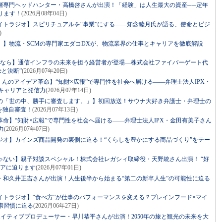
層専門ヘッドハンター・高橋啓さんが出演！「経験」は人生最大の資産──定年
ります！
(2026月08年04日)
イトラジオ】スピリチュアルを“事業”にする――知念睦月氏が語る、使命とビジ
)
。】物流・SCMの専門家エダコDXが、物流業界の仕事とキャリアを徹底解説
るなら】通信インフラの未来を担う経営者が登場―株式会社ファイバーゲート代
来と決断”
(2026月07年20日)
っくんのアイデア革命】“知財×広報”で専門性を社会へ届ける――弁理士法人IPX・
キャリアと発信力
(2026月07年14日)
の「世の中、勝手に審査します。」】初回放送！サウナ大好き弁護士・弁理士の
を独自審査！
(2026月07年13日)
命】“知財×広報”で専門性を社会へ届ける――弁理士法人IPX・金田有美子さん
力
(2026月07年07日)
ジオ】カインズ商品開発の裏側に迫る！“くらしを豊かにする商品づくり”をテー
ゃない】親子対談スペシャル！株式会社レガシィ取締役・天野統さん出演！ “好
リアに迫ります
(2026月07年01日)
・和久井正吉さんが出演！人生後半から始まる“第二の新卒人生”の可能性に迫る
イトラジオ】“食べ方”が仕事のパフォーマンスを変える？ブレインフード×マイ
康習慣に迫る
(2026月06年27日)
リエイティブプロデューサー・早川恭平さんが出演！2050年の旅と観光の未来を大