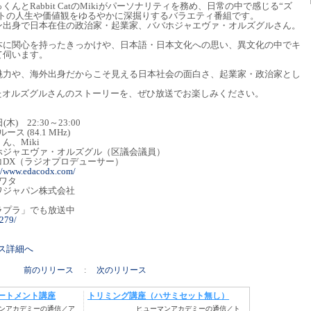
とRabbit CatのMikiがパーソナリティを務め、日常の中で感じる“ズ
ストの人生や価値観をゆるやかに深掘りするバラエティ番組です。
ン出身で日本在住の政治家・起業家、ババホジャエヴァ・オルズグルさん。
本に関心を持ったきっかけや、日本語・日本文化への思い、異文化の中でキ
て伺います。
魅力や、海外出身だからこそ見える日本社会の面白さ、起業家・政治家とし
たオルズグルさんのストーリーを、ぜひ放送でお楽しみください。
22:30～23:00
84.1 MHz)
Miki
ャエヴァ・オルズグル（区議会議員）
コDX（ラジオプロデューサー）
://www.edacodx.com/
ワタ
ャパン株式会社
エムプラプラ」でも放送中
1279/
リース詳細へ
前のリリース
:
次のリリース