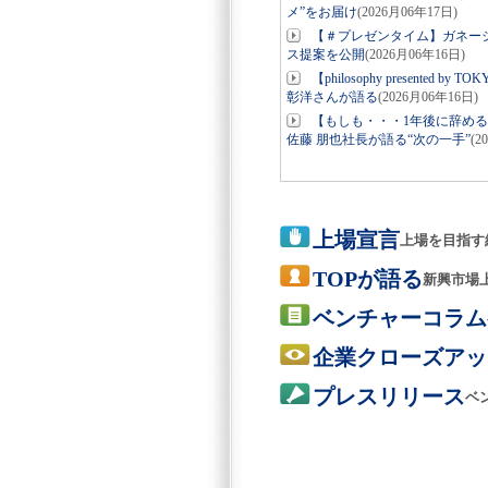
メ”をお届け
(2026月06年17日)
【＃プレゼンタイム】ガネーシ
ス提案を公開
(2026月06年16日)
【philosophy present
彰洋さんが語る
(2026月06年16日)
【もしも・・・1年後に辞め
佐藤 朋也社長が語る“次の一手”
(2
上場宣言
上場を目指す
TOPが語る
新興市場
ベンチャーコラム
企業クローズアッ
プレスリリース
ベ