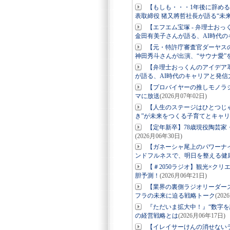
【もしも・・・1年後に辞め
表取締役 猪又將哲社長が語る“未
【エフエム宝塚 - 弁理士お
金田有美子さんが語る、AI時代の
【元・特許庁審査官ダーヤス
神田秀斗さんが出演、“サウナ愛”
【弁理士おっくんのアイデア革
が語る、AI時代のキャリアと発信
【プロバイヤーの推しモノラ
マに放送
(2026月07年02日)
【人生のステージはひとつじ
き”が未来をつくる子育てとキャ
【定年新卒】78歳現役陶芸家
(2026月06年30日)
【ガネーシャ尾上のパワーナ
ンドフルネスで、明日を整える健
【＃2050ラジオ】観光×ク
胆予測！
(2026月06年21日)
【業界の裏側ラジオリーダー
フラの未来に迫る戦略トーク
(202
『ただいま拡大中！』“数字を
の経営戦略とは
(2026月06年17日)
【イレイサーけんの消せない