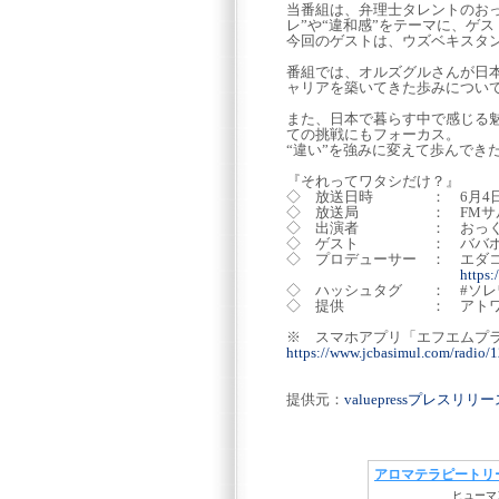
当番組は、弁理士タレントのおっくん
レ”や“違和感”をテーマに、ゲ
今回のゲストは、ウズベキスタ
番組では、オルズグルさんが日
ャリアを築いてきた歩みについ
また、日本で暮らす中で感じる
ての挑戦にもフォーカス。
“違い”を強みに変えて歩んでき
『それってワタシだけ？』
◇ 放送日時 ： 6月4日(木) 
◇ 放送局 ： FMサルース (
◇ 出演者 ： おっくん、
◇ ゲスト ： ババホジ
◇ プロデューサー ： エダ
https
◇ ハッシュタグ ： #ソレ
◇ 提供 ： アトワジ
※ スマホアプリ「エフ
https://www.jcbasimul.com/radio/
提供元：
valuepressプレスリ