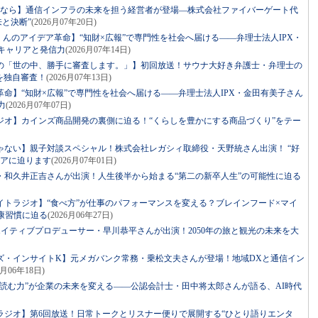
るなら】通信インフラの未来を担う経営者が登場―株式会社ファイバーゲート代
来と決断”
(2026月07年20日)
っくんのアイデア革命】“知財×広報”で専門性を社会へ届ける――弁理士法人IPX・
キャリアと発信力
(2026月07年14日)
の「世の中、勝手に審査します。」】初回放送！サウナ大好き弁護士・弁理士の
を独自審査！
(2026月07年13日)
命】“知財×広報”で専門性を社会へ届ける――弁理士法人IPX・金田有美子さん
力
(2026月07年07日)
ジオ】カインズ商品開発の裏側に迫る！“くらしを豊かにする商品づくり”をテー
ゃない】親子対談スペシャル！株式会社レガシィ取締役・天野統さん出演！ “好
リアに迫ります
(2026月07年01日)
・和久井正吉さんが出演！人生後半から始まる“第二の新卒人生”の可能性に迫る
イトラジオ】“食べ方”が仕事のパフォーマンスを変える？ブレインフード×マイ
康習慣に迫る
(2026月06年27日)
リエイティブプロデューサー・早川恭平さんが出演！2050年の旅と観光の未来を大
ズ・インサイトK】元メガバンク常務・乗松文夫さんが登場！地域DXと通信イン
6月06年18日)
読む力”が企業の未来を変える――公認会計士・田中将太郎さんが語る、AI時代
ラジオ】第6回放送！日常トークとリスナー便りで展開する“ひとり語りエンタ