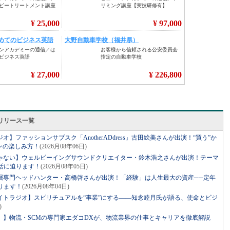
リリース一覧
】ファッションサブスク「AnotherADdress」古田絵美さんが出演！“買う”か
ンの楽しみ方！
(2026月08年06日)
ゃない】ウェルビーイングサウンドクリエイター・鈴木浩之さんが出演！テーマ
話に迫ります！
(2026月08年05日)
層専門ヘッドハンター・高橋啓さんが出演！「経験」は人生最大の資産──定年
ります！
(2026月08年04日)
イトラジオ】スピリチュアルを“事業”にする――知念睦月氏が語る、使命とビジ
)
。】物流・SCMの専門家エダコDXが、物流業界の仕事とキャリアを徹底解説