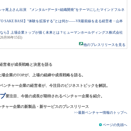
ャ尾上さん出演 “メンタル×データ×組織開発”をテーマにしたマインドフルネ
ed by TOKYO SAKE BASE】“体験を拡張する”とは何か――VR最前線を走る経営者・山本
るなら】上場企業トップが描く未来とは？ヒューマンホールディングス株式会社
026月06年15日)
他のプレスリリースを見る
経営者が成長戦略と決意を語る
上場企業のTOPが、上場の経緯や成長戦略を語る。
ベンチャー企業の経営者が、今注目のビジネストピックを解説。
プ
要注目、今後の成長が期待されるベンチャー企業を紹介。
ンチャー企業の新製品・新サービスのプレスリリース
>>最新ベンチャー情報のトップへ
ページの先頭へ