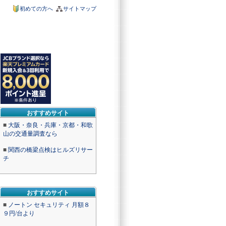
初めての方へ
サイトマップ
おすすめサイト
■
大阪・奈良・兵庫・京都・和歌
山の交通量調査なら
■
関西の橋梁点検はヒルズリサー
チ
おすすめサイト
■
ノートン セキュリティ 月額８
９円/台より