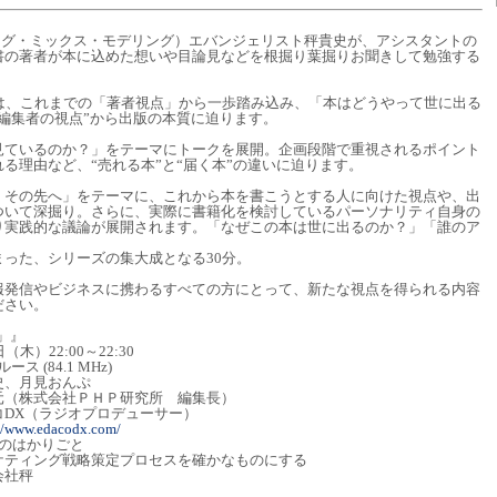
ング・ミックス・モデリング）エバンジェリスト秤貴史が、アシスタントの
書の著者が本に込めた想いや目論見などを根掘り葉掘りお聞きして勉強する
回は、これまでの「著者視点」から一歩踏み込み、「本はどうやって世に出る
編集者の視点”から出版の本質に迫ります。
見ているのか？」をテーマにトークを展開。企画段階で重視されるポイント
る理由など、“売れる本”と“届く本”の違いに迫ります。
、その先へ」をテーマに、これから本を書こうとする人に向けた視点や、出
ついて深掘り。さらに、実際に書籍化を検討しているパーソナリティ自身の
り実践的な議論が展開されます。「なぜこの本は世に出るのか？」「誰のア
った、シリーズの集大成となる30分。
報発信やビジネスに携わるすべての方にとって、新たな視点を得られる内容
ださい。
と」』
22:00～22:30
84.1 MHz)
、月見おんぷ
株式会社ＰＨＰ研究所 編集長）
コDX（ラジオプロデューサー）
://www.edacodx.com/
のはかりごと
ング戦略策定プロセスを確かなものにする
秤