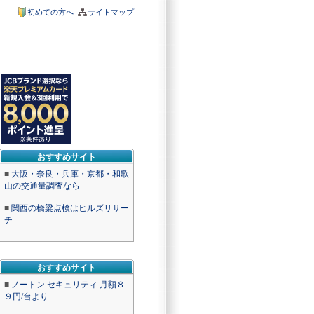
初めての方へ
サイトマップ
おすすめサイト
■
大阪・奈良・兵庫・京都・和歌
山の交通量調査なら
■
関西の橋梁点検はヒルズリサー
チ
おすすめサイト
■
ノートン セキュリティ 月額８
９円/台より