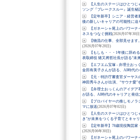
【人生のステージはひとつじ
ソング『ブレークスルー』誕生秘
【定年新卒】シニア・経営者
後の新しいキャリアの可能性に迫
【ガネーシャ尾上のパワーナ
ネスをつなぐ挑戦
(2026月07年30日
【物流の仕事、全部見せます
(2026月07年28日)
【もしも・・・1年後に辞め
表取締役 猪又將哲社長が語る“未
【エフエム宝塚 - 弁理士お
金田有美子さんが語る、AI時代の
【元・特許庁審査官ダーヤス
神田秀斗さんが出演、“サウナ愛”
【弁理士おっくんのアイデア革
が語る、AI時代のキャリアと発信
【プロバイヤーの推しモノラ
マに放送
(2026月07年02日)
【人生のステージはひとつじ
き”が未来をつくる子育てとキャ
【定年新卒】78歳現役陶芸家
(2026月06年30日)
【ガネーシャ尾上のパワーナ