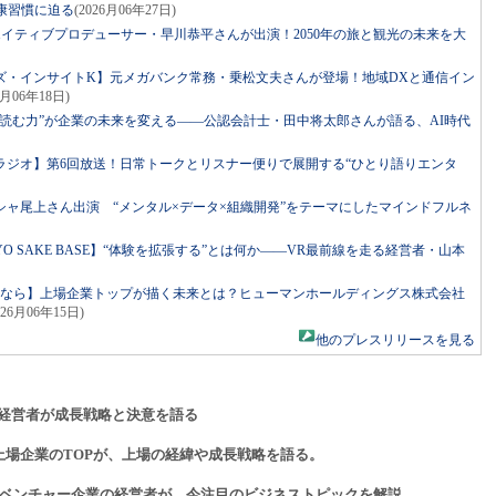
康習慣に迫る
(2026月06年27日)
リエイティブプロデューサー・早川恭平さんが出演！2050年の旅と観光の未来を大
ズ・インサイトK】元メガバンク常務・乗松文夫さんが登場！地域DXと通信イン
6月06年18日)
読む力”が企業の未来を変える――公認会計士・田中将太郎さんが語る、AI時代
ラジオ】第6回放送！日常トークとリスナー便りで展開する“ひとり語りエンタ
ャ尾上さん出演 “メンタル×データ×組織開発”をテーマにしたマインドフルネ
ed by TOKYO SAKE BASE】“体験を拡張する”とは何か――VR最前線を走る経営者・山本
るなら】上場企業トップが描く未来とは？ヒューマンホールディングス株式会社
026月06年15日)
他のプレスリリースを見る
経営者が成長戦略と決意を語る
上場企業のTOPが、上場の経緯や成長戦略を語る。
ベンチャー企業の経営者が、今注目のビジネストピックを解説。