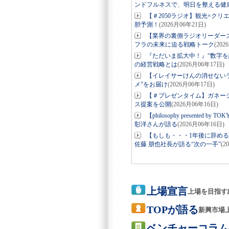
ンドフルネスで、明日を整える健
【＃2050ラジオ】観光×ク
胆予測！
(2026月06年21日)
【業界の裏側ラジオリーダー
フラの未来に迫る戦略トーク
(202
『ただいま拡大中！』“数字を
の経営戦略とは
(2026月06年17日)
【イレイサーけんの消せない
メ”をお届け
(2026月06年17日)
【＃プレゼンタイム】ガネーシ
ス提案を公開
(2026月06年16日)
【philosophy present
彰洋さんが語る
(2026月06年16日)
【もしも・・・1年後に辞め
佐藤 朋也社長が語る“次の一手”
(2
上場宣言
上場を目指す
TOPが語る
新興市場
ベンチャーコラム