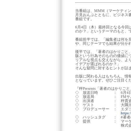
当番組は、MMM（マーケティ
月見おんぷとともに、ビジネス
番組です。
6月4日（木）最終回となる今
のか？」というテーマのもと、“
番組前半では、「編集者は何を
や、同じテーマでも結果が分かれ
後半では、「著者のはかりごと
版という行為そのものの価値に
リアルな視点も交えながら、よ
イデアが選ばれるのか？」
そんな疑問に対するヒントが詰ま
出版に関わる人はもちろん、情
となっています。ぜひご注目く
『秤Presents「著者のはかりご
◇ 放送日時 ： 6月4日（木）
◇ 放送局 ： FMサルース (
◇ 出演者 ： 秤貴史
◇ ゲスト ： 大隅元（
◇ プロデューサー ： エダ
https
◇ ハッシュタグ ： #著者
◇ 提供 ： マーケティ
株式会社