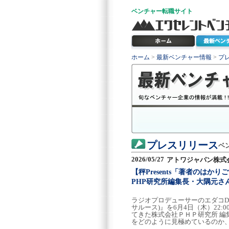
ベンチャー
転職サイト
ホーム
>
最新ベンチャー情報
>
プ
プレスリリース
ベ
2026/05/27
アトワジャパン株式
【秤Presents「著者の
PHP研究所編集長・大隅元さ
ラジオプロデューサーのエダコDX
サルース)』を6月4日（木）2
てきた株式会社ＰＨＰ研究所 
をどのように見極めているのか