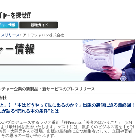
レスリリース
> アトワジャパン株式会社
ンチャー企業の新製品・新サービスのプレスリリース
会社
はかりごと」】「本はどうやって世に出るのか？」出版の裏側に迫る最終回！
んが語る“売れる本の条件”とは
がプロデュースするラジオ番組『秤Presents「著者のはかりごと」（FM
2:00より最終回を放送いたします。ゲストには、数多くのビジネス書を手がけ
編集長・大隅元さんが登場。出版の最前線に立つ編集者として、企画や著者
、その思考の一端が語られます。