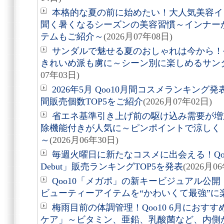
本格的な夏の前に始めたい！大人気美容イ
聞く暑くなるシーズンの美容習慣～インナー
テムもご紹介～
(2026月07年08日)
サンダルで魅せる夏のおしゃれは今から！
きれいめ派も虜に～シーン別に楽しめるサン
07年03日)
2026年5月 Qoo10月間コスメランキン
間販売個数TOP5をご紹介
(2026月07年02日)
省エネ基準引き上げ前の駆け込み需要が増
除機能付きが人気に～ピンポイントで涼しく
～
(2026月06年30日)
毎週火曜日に新たなコスメに出会える！Qoo10
Debut」販売ランキングTOP5を発表
(2026月0
Qoo10「メガポ」の新キービジュアル公
ビューティーアイテムを“かわいくて最強”に
梅雨目前の体調管理！Qoo10 6月におす
ケア」～ビタミン、亜鉛、乳酸菌など、内側