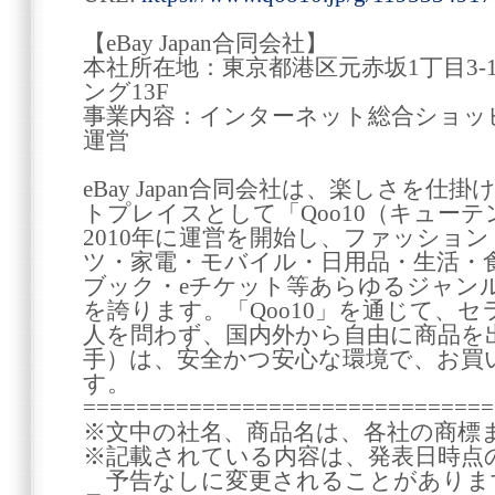
【eBay Japan合同会社】
本社所在地：東京都港区元赤坂1丁目3-
ング13F
事業内容：インターネット総合ショッピ
運営
eBay Japan合同会社は、楽しさを
トプレイスとして「Qoo10（キュー
2010年に運営を開始し、ファッショ
ツ・家電・モバイル・日用品・生活・
ブック・eチケット等あらゆるジャン
を誇ります。「Qoo10」を通じて、
人を問わず、国内外から自由に商品を
手）は、安全かつ安心な環境で、お買
す。
===============================
※文中の社名、商品名は、各社の商標
※記載されている内容は、発表日時点
予告なしに変更されることがありま