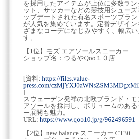
を採用したアイテムが上位に多数ラン
ット、サッカーなどの競技用シューズ
ップデートされた有名スポーツブラン
が人気を集めています。定番デザイン
ざまなコーデになじみやすく、幅広い
す。
【1位】モズ エアソールスニーカー
ショップ名：つるやQoo１０店
[資料:
https://files.value-
press.com/czMjYXJ0aWNsZSM3MDgxM
]
スウェーデン発祥の北欧ブランド・モ
アソールを採用し、ボリュームのある
ー展開も魅力。
URL:
https://www.qoo10.jp/g/962496591
【2位】new balance スニーカー CT30