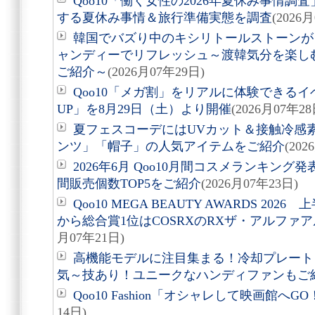
Qoo10「働く女性の2026年夏休み事情調
する夏休み事情＆旅行準備実態を調査
(2026
韓国でバズり中のキシリトールストーンが
ャンディーでリフレッシュ～渡韓気分を楽しむ
ご紹介～
(2026月07年29日)
Qoo10「メガ割」をリアルに体験できるイベ
UP」を8月29日（土）より開催
(2026月07年28
夏フェスコーデにはUVカット＆接触冷感
ンツ」「帽子」の人気アイテムをご紹介
(202
2026年6月 Qoo10月間コスメランキン
間販売個数TOP5をご紹介
(2026月07年23日)
Qoo10 MEGA BEAUTY AWARDS 20
から総合賞1位はCOSRXのRXザ・アルファ
月07年21日)
高機能モデルに注目集まる！冷却プレート
気～技あり！ユニークなハンディファンもご
Qoo10 Fashion「オシャレして映画館へ
14日)