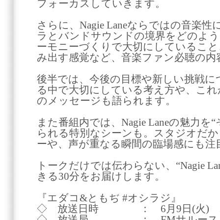
フォーカスしていきます。
さらに、Nagie Laneならではの音
ラとバンドサウンドの境界をどのよう
ーモニーづくりで大切にしていること、“Na
み出す感覚など、音楽ファン必聴の内
後半では、今後の目標や新しい挑戦に
る中で大切にしている考え方や、これ
のメッセージも語られます。
また番組内では、Nagie Laneの魅力
られる特別なシーンも。スタジオだか
ーや、声が重なる瞬間の臨場感にも注
トークだけでは伝わらない、“Nagie L
きる30分をお届けします。
『エダコ&ともぢ #オシラジ』
◇ 放送日時 ： 6月9日(火) 22:0
◇ 放送局 ： FMサルース (84.