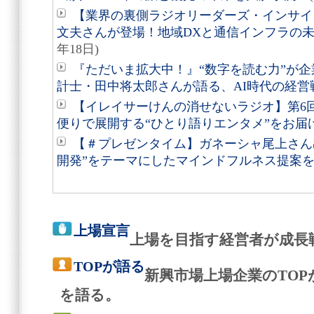
【業界の裏側ラジオリーダーズ・インサイ
文夫さんが登場！地域DXと通信インフラの
年18日)
『ただいま拡大中！』“数字を読む力”が
計士・田中将太郎さんが語る、AI時代の経営
【イレイサーけんの消せないラジオ】第6
便りで展開する“ひとり語りエンタメ”をお届
【＃プレゼンタイム】ガネーシャ尾上さん
開発”をテーマにしたマインドフルネス提案
上場宣言
上場を目指す経営者が成長
TOPが語る
新興市場上場企業のTO
を語る。