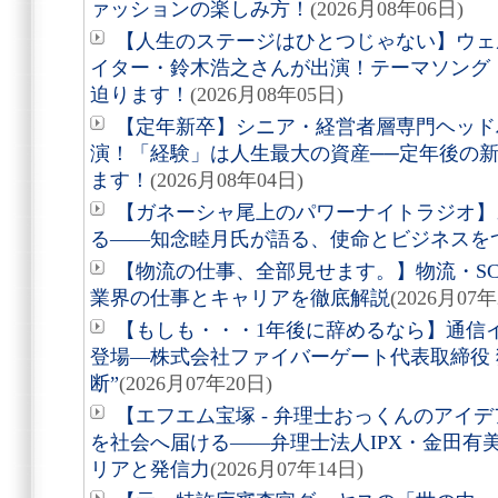
ァッションの楽しみ方！
(2026月08年06日)
【人生のステージはひとつじゃない】ウェ
イター・鈴木浩之さんが出演！テーマソング
迫ります！
(2026月08年05日)
【定年新卒】シニア・経営者層専門ヘッド
演！「経験」は人生最大の資産──定年後の
ます！
(2026月08年04日)
【ガネーシャ尾上のパワーナイトラジオ】
る――知念睦月氏が語る、使命とビジネスを
【物流の仕事、全部見せます。】物流・S
業界の仕事とキャリアを徹底解説
(2026月07年
【もしも・・・1年後に辞めるなら】通信
登場―株式会社ファイバーゲート代表取締役 
断”
(2026月07年20日)
【エフエム宝塚 - 弁理士おっくんのアイデ
を社会へ届ける――弁理士法人IPX・金田有
リアと発信力
(2026月07年14日)