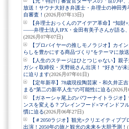
【元・特許庁審査官ダーヤスの「世の中、
放送！サウナ大好き弁護士・弁理士の神田秀斗
自審査！
(2026月07年13日)
【弁理士おっくんのアイデア革命】“知財×
――弁理士法人IPX・金田有美子さんが語る
(2026月07年07日)
【プロバイヤーの推しモノラジオ】カイン
らしを豊かにする商品づくり”をテーマに放
【人生のステージはひとつじゃない】親子
ガシィ取締役・天野統さん出演！ “好き”が
に迫ります
(2026月07年01日)
【定年新卒】78歳現役陶芸家・和久井正
まる“第二の新卒人生”の可能性に迫る
(2026
【ガネーシャ尾上のパワーナイトラジオ】
ンスを変える？ブレインフード×マインドフ
慣に迫る
(2026月06年27日)
【＃2050ラジオ】観光×クリエイティブ
出演！2050年の旅と観光の未来を大胆予測！