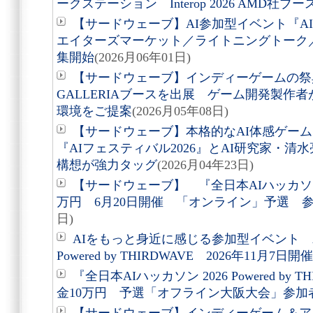
ークステーション Interop 2026 AMD社ブ
【サードウェーブ】AI参加型イベント『AI
エイターズマーケット／ライトニングトーク
集開始
(2026月06年01日)
【サードウェーブ】インディーゲームの祭典Bit
GALLERIAブースを出展 ゲーム開発製作
環境をご提案
(2026月05年08日)
【サードウェーブ】本格的なAI体感ゲー
『AIフェスティバル2026』とAI研究家・清
構想が強力タッグ
(2026月04年23日)
【サードウェーブ】 『全日本AIハッカソン
万円 6月20日開催 「オンライン」予選 
日)
AIをもっと身近に感じる参加型イベント AI
Powered by THIRDWAVE 2026年11月7日
『全日本AIハッカソン 2026 Powered by
金10万円 予選「オフライン大阪大会」参加