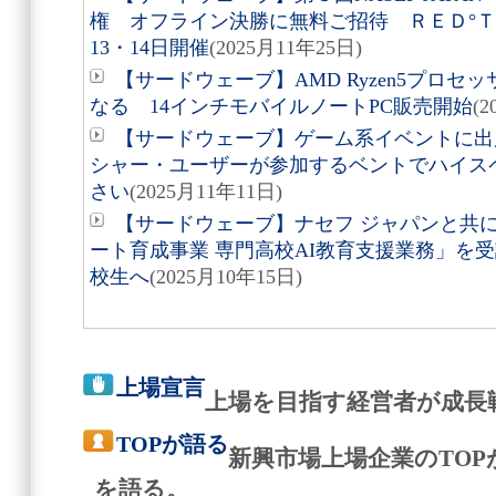
権 オフライン決勝に無料ご招待 ＲＥＤ°Ｔ
13・14日開催
(2025月11年25日)
【サードウェーブ】AMD Ryzen5プロ
なる 14インチモバイルノートPC販売開始
(
【サードウェーブ】ゲーム系イベントに出
シャー・ユーザーが参加するベントでハイス
さい
(2025月11年11日)
【サードウェーブ】ナセフ ジャパンと共
ート育成事業 専門高校AI教育支援業務」を
校生へ
(2025月10年15日)
上場宣言
上場を目指す経営者が成長
TOPが語る
新興市場上場企業のTO
を語る。