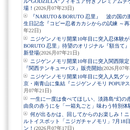
ル“GODZILLA”フィギュア付きプレミアム
場！
(2026月07年23日)
『NARUTO＆BORUTO 忍里』 波の
生日記念『コピー忍者カカシからの試練 ～
年22日)
ニジゲンノモリ開業10年目に突入忍体験が
BORUTO 忍里」待望のオリジナル『額当て』3
新登場
(2026月07年21日)
ニジゲンノモリ開業10年目に突入関西限定
『関西テンキューパス』販売開始
(2026月07年
ニジゲンノモリ開業10年目に突入人気グ
京・南青山に集結『ニジゲンノモリ POPUPストア i
月07年21日)
一生に一度は食べてほしい、淡路島“幻の
由良の赤うにを「一箱丸ごと」味わう特別体
何が出るかは、回してからのお楽しみ！ニ
ルトイスポット「ニジガチャノモリ」7月18
ン！
(2026月07年17日)