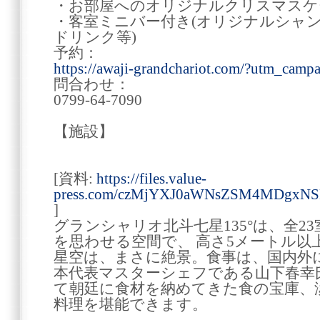
・お部屋へのオリジナルクリスマスケ
・客室ミニバー付き(オリジナルシャ
ドリンク等)
予約：
https://awaji-grandchariot.com/?utm_camp
問合わせ：
0799-64-7090
【施設】
[資料:
https://files.value-
press.com/czMjYXJ0aWNsZSM4MDgxN
]
グランシャリオ北斗七星135°は、全2
を思わせる空間で、 高さ5メートル以
星空は、まさに絶景。食事は、国内外に
本代表マスターシェフである山下春幸
て朝廷に食材を納めてきた食の宝庫、
料理を堪能できます。