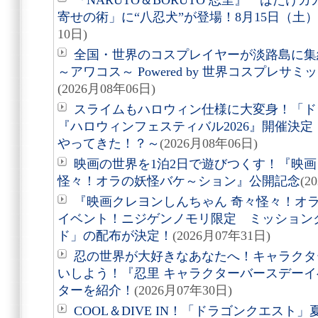
『NARUTO＆BORUTO 忍里』 はた
寄せの術」に“八忍犬”が登場！8月15日（土
10日)
全国・世界のコスプレイヤーが淡路島に集結
～アワコス～ Powered by 世界コスプレサ
(2026月08年06日)
スライムもハロウィン仕様に大変身！「ド
『ハロウィンフェスティバル2026』開催決
やってきた！？～
(2026月08年06日)
映画の世界を1泊2日で遊びつくす！『映画
怪々！オラの妖怪バケ～ション』公開記念
(2
『映画クレヨンしんちゃん 奇々怪々！オ
イベント！ニジゲンノモリ限定 ミッション
ド」の配布が決定！
(2026月07年31日)
忍の世界が大好きなあなたへ！キャラクタ
いしよう！『忍里 キャラクターバースデーイ
ターを紹介！
(2026月07年30日)
COOL＆DIVE IN！「ドラゴンクエス