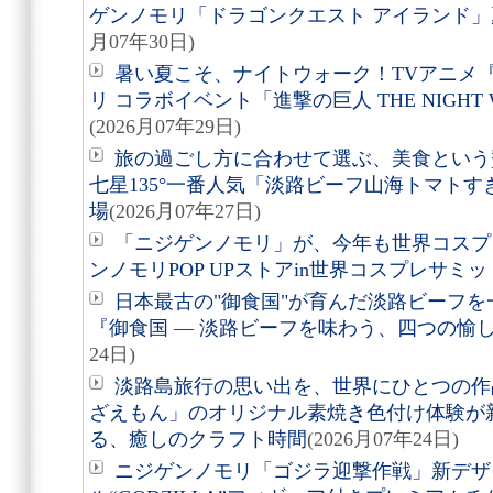
ゲンノモリ「ドラゴンクエスト アイランド
月07年30日)
暑い夏こそ、ナイトウォーク！TVアニメ
リ コラボイベント「進撃の巨人 THE NIGHT 
(2026月07年29日)
旅の過ごし方に合わせて選ぶ、美食という贅沢。
七星135°一番人気「淡路ビーフ山海トマト
場
(2026月07年27日)
「ニジゲンノモリ」が、今年も世界コスプ
ンノモリPOP UPストアin世界コスプレサミット
日本最古の"御食国"が育んだ淡路ビーフ
『御食国 ― 淡路ビーフを味わう、四つの愉
24日)
淡路島旅行の思い出を、世界にひとつの作
ざえもん」のオリジナル素焼き色付け体験が
る、癒しのクラフト時間
(2026月07年24日)
ニジゲンノモリ「ゴジラ迎撃作戦」新デザ