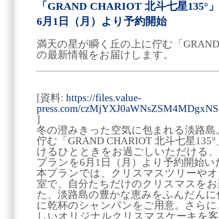
「GRAND CHARIOT 北斗七星1
6月1日（月）より予約開始
満天の星が瞬く丘の上に佇む「GRAND CH
の最新情報をお届けします。
[資料:
https://files.value-
press.com/czMjYXJ0aWNsZSM4MDgx
]
冬の澄みきった空気に包まれる淡路島
佇む「GRAND CHARIOT 北斗七星1
けるひとときをお過ごしいただける、
プランを6月1日（月）より予約開始い
本プランでは、クリスマスツリーやオ
室で、自分たちだけのクリスマスをお
た、淡路島の豊かな恵みをふんだんに
に乾杯のシャンパンをご用意。さらに
しいオリジナルクリスマスケーキを客