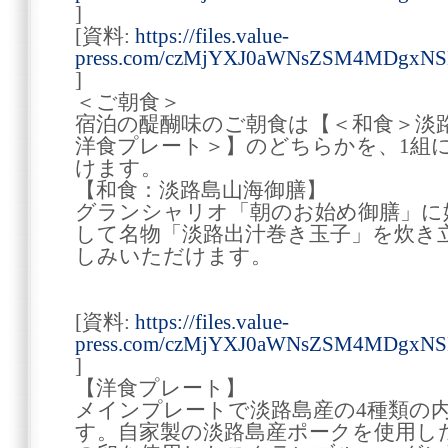
]
[資料:
https://files.value-
press.com/czMjYXJ0aWNsZSM4MDgxN
]
＜ご朝食＞
宿泊の醍醐味のご朝食は【＜和食＞淡
洋食プレート＞】のどちらかを、1組
けます。
【和食：淡路島山海御膳】
グランシャリオ「朝のお始め御膳」に
して名物「淡路出汁巻き玉子」を炊き
しみいただけます。
[資料:
https://files.value-
press.com/czMjYXJ0aWNsZSM4MDgx
]
【洋食プレート】
メインプレートで淡路島産の4種類の
す。自家製の淡路島産ポークを使用し