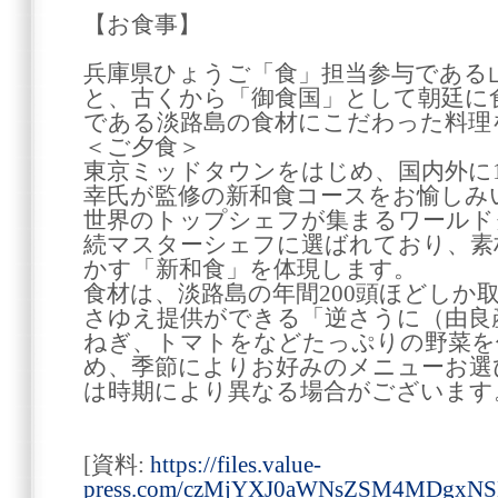
【お食事】
兵庫県ひょうご「食」担当参与である
と、古くから「御食国」として朝廷に
である淡路島の食材にこだわった料理
＜ご夕食＞
東京ミッドタウンをはじめ、国内外に
幸氏が監修の新和食コースをお愉しみ
世界のトップシェフが集まるワールド
続マスターシェフに選ばれており、素
かす「新和食」を体現します。
食材は、淡路島の年間200頭ほどしか
さゆえ提供ができる「逆さうに（由良
ねぎ、トマトをなどたっぷりの野菜を
め、季節によりお好みのメニューお選
は時期により異なる場合がございます
[資料:
https://files.value-
press.com/czMjYXJ0aWNsZSM4MDgx