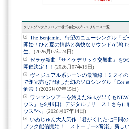
クリムゾンテクノロジー株式会社のプレスリリース一覧
The Benjamin、待望のニューシング
開始！ひと夏の情熱と爽快なサウンドが弾け
生。
(2026月07年24日)
ゼラが新曲『サイケデリック交響曲』を9/
開催決定！！
(2026月07年15日)
ヴィジュアル系シーンの最前線！ミスイの
で即完売を記録した幻のソロシングル『Cor et
解禁！
(2026月07年15日)
ワンマンツアーを終えたSickが早くもNEW
ウス』を9月9日にデジタルリリース！さらに
ウス”へ』
(2026月07年14日)
いぬじゅん大人気作『君がくれた七日間の
ブック配信開始！「ストーリー×音楽」新し