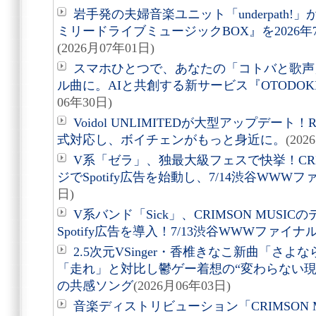
岩手発の夫婦音楽ユニット「underpath!
ミリードライブミュージックBOX』を2026
(2026月07年01日)
スマホひとつで、あなたの「コトバと歌声
ル曲に。AIと共創する新サービス『OTODOK
06年30日)
Voidol UNLIMITEDが大型アップデー
式対応し、ボイチェンがもっと身近に。
(202
V系「ゼラ」、独最大級フェスで快挙！CRIM
ジでSpotify広告を始動し、7/14渋谷WWW
日)
V系バンド「Sick」、CRIMSON MUS
Spotify広告を導入！7/13渋谷WWWファイ
2.5次元VSinger・香椎きなこ新曲「さよ
「走れ」と対比し鬱ゲー着想の“変わらない現
の共感ソング
(2026月06年03日)
音楽ディストリビューション「CRIMSON MU