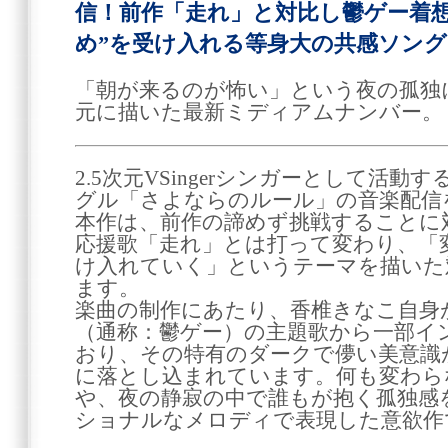
信！前作「走れ」と対比し鬱ゲー着
め”を受け入れる等身大の共感ソング
「朝が来るのが怖い」という夜の孤独
元に描いた最新ミディアムナンバー。
2.5次元VSingerシンガーとして活
グル「さよならのルール」の音楽配信
本作は、前作の諦めず挑戦することに
応援歌「走れ」とは打って変わり、「
け入れていく」というテーマを描いた
ます。
楽曲の制作にあたり、香椎きなこ自身
（通称：鬱ゲー）の主題歌から一部イ
おり、その特有のダークで儚い美意識
に落とし込まれています。何も変わら
や、夜の静寂の中で誰もが抱く孤独感
ショナルなメロディで表現した意欲作