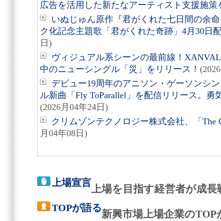
広告を活用した新たなアーティスト支援施策
いぬじゅん原作『君がくれた七日間の余命
ク化記念主題歌「君がくれた奇跡」4月30日
日)
ヴィジュアル系シーンの最前線！XANVA
中のニューシングル「災」をリリース！
(202
デビュー19周年のアニソン・ゲーソンシンガ
ル新曲「Fly ToParallel」を配信リリー
(2026月04年24日)
クリムゾンテクノロジー株式会社、「The CRE
月04年08日)
上場宣言
上場を目指す経営者が成長
TOPが語る
新興市場上場企業のTO