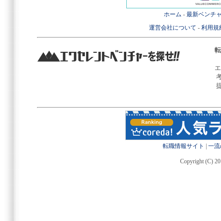
ホーム
-
最新ベンチ
運営会社について
-
利用規
転
エ
転職情報サイト
|
一流
Copyright (C) 20