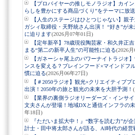
【プロバイヤーの推しモノラジオ】カイン
らしを豊かにする商品づくり”をテーマに放
【人生のステージはひとつじゃない】親子
ガシィ取締役・天野統さん出演！ “好き”が
に迫ります
(2026月07年01日)
【定年新卒】78歳現役陶芸家・和久井正
まる“第二の新卒人生”の可能性に迫る
(2026
【ガネーシャ尾上のパワーナイトラジオ】
ンスを変える？ブレインフード×マインドフ
慣に迫る
(2026月06年27日)
【＃2050ラジオ】観光×クリエイティブ
出演！2050年の旅と観光の未来を大胆予測！
【業界の裏側ラジオリーダーズ・インサイ
文夫さんが登場！地域DXと通信インフラの
年18日)
『ただいま拡大中！』“数字を読む力”が
計士・田中将太郎さんが語る、AI時代の経営