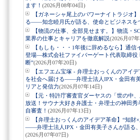
ます！
(2026月08年04日)
【ガネーシャ尾上のパワーナイトラジオ】
る――知念睦月氏が語る、使命とビジネスを
【物流の仕事、全部見せます。】物流・S
業界の仕事とキャリアを徹底解説
(2026月07年
【もしも・・・1年後に辞めるなら】通信
登場―株式会社ファイバーゲート代表取締役 
断”
(2026月07年20日)
【エフエム宝塚 - 弁理士おっくんのアイデ
を社会へ届ける――弁理士法人IPX・金田有
リアと発信力
(2026月07年14日)
【元・特許庁審査官ダーヤスの「世の中、
放送！サウナ大好き弁護士・弁理士の神田秀斗
自審査！
(2026月07年13日)
【弁理士おっくんのアイデア革命】“知財×
――弁理士法人IPX・金田有美子さんが語る
(2026月07年07日)