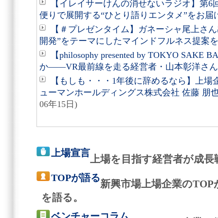
【イレイサーけんの消せないラジオ】第6
便りで展開する“ひとり語りエンタメ”をお届
【＃プレゼンタイム】ガネーシャ尾上さん
開発”をテーマにしたマインドフルネス提案
【philosophy presented by TOKYO 
か――VR最前線を走る経営者・山本彰洋さ
【もしも・・・1年後に辞めるなら】上場
ューマンホールディングス株式会社 佐藤 朋也
06年15日)
上場宣言
上場を目指す経営者が成長
TOPが語る
新興市場上場企業のTO
を語る。
ベンチャーコラム