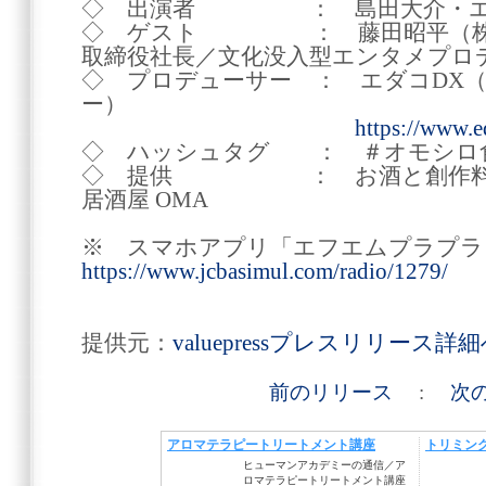
◇ 出演者 ： 島田大介・エ
◇ ゲスト ： 藤田昭平（株式
取締役社長／文化没入型エンタメプロ
◇ プロデューサー ： エダコDX
ー）
https://www.
◇ ハッシュタグ ： ＃オモシロ
◇ 提供 ： お酒と創作料理
居酒屋 OMA
※ スマホアプリ「エフエムプラプラ
https://www.jcbasimul.com/radio/1279/
提供元：
valuepressプレスリリース詳
前のリリース
:
次