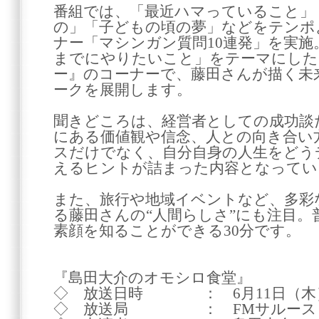
番組では、「最近ハマっていること」
の」「子どもの頃の夢」などをテンポ
ナー「マシンガン質問10連発」を実
までにやりたいこと」をテーマにした
ー』のコーナーで、藤田さんが描く未
ークを展開します。
聞きどころは、経営者としての成功談
にある価値観や信念、人との向き合い
スだけでなく、自分自身の人生をどう
えるヒントが詰まった内容となってい
また、旅行や地域イベントなど、多彩
る藤田さんの“人間らしさ”にも注目。
素顔を知ることができる30分です。
『島田大介のオモシロ食堂』
◇ 放送日時 ： 6月11日（木）22:
◇ 放送局 ： FMサルース (84.