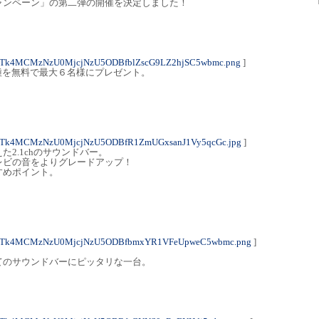
ャンペーン」の第二弾の開催を決定しました！
NTk4MCMzNzU0MjcjNzU5ODBfblZscG9LZ2hjSC5wbmc.png
]
３機種を無料で最大６名様にプレゼント。
NTk4MCMzNzU0MjcjNzU5ODBfR1ZmUGxsanJ1Vy5qcGc.jpg
]
2.1chのサウンドバー。
レビの音をよりグレードアップ！
すめポイント。
3NTk4MCMzNzU0MjcjNzU5ODBfbmxYR1VFeUpweC5wbmc.png
]
。
てのサウンドバーにピッタリな一台。