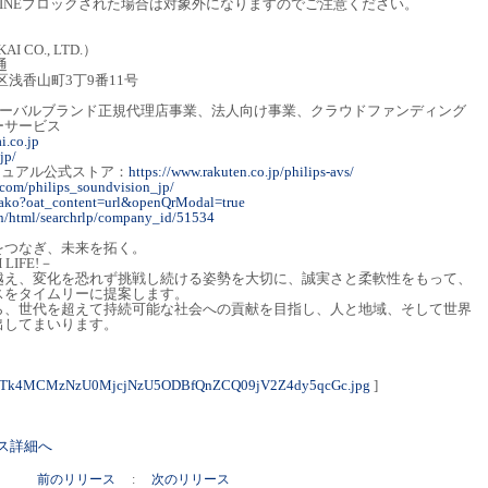
INEブロックされた場合は対象外になりますのでご注意ください。
CO., LTD.）
通
堺区浅香山町3丁9番11号
ローバルブランド正規代理店事業、法人向け事業、クラウドファンディング
ーサービス
i.co.jp
jp/
ビジュアル公式ストア：
https://www.rakuten.co.jp/philips-avs/
.com/philips_soundvision_jp/
goako?oat_content=url&openQrModal=true
ain/html/searchrlp/company_id/51534
をつなぎ、未来を拓く。
 LIFE!－
越え、変化を恐れず挑戦し続ける姿勢を大切に、誠実さと柔軟性をもって、
スをタイムリーに提案します。
ら、世代を超えて持続可能な社会への貢献を目指し、人と地域、そして世界
出してまいります。
NTk4MCMzNzU0MjcjNzU5ODBfQnZCQ09jV2Z4dy5qcGc.jpg
]
リース詳細へ
前のリリース
:
次のリリース