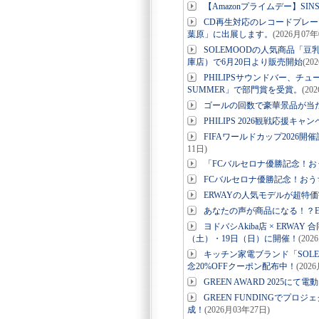
【Amazonプライムデー】SI
CD再生対応のレコードプレーヤー＆ア
葉原」に出展します。
(2026月07年
SOLEMOODの人気商品「
庫店）で6月20日より販売開始
(20
PHILIPSサウンドバー、チ
SUMMER」で部門賞を受賞。
(20
ゴールの回数で豪華景品が当
PHILIPS 2026観戦応援キャ
FIFAワールドカップ202
11日)
「FCバルセロナ優勝記念！
FCバルセロナ優勝記念！お
ERWAYの人気モデルが超特
あなたの声が商品になる！？E
ヨドバシAkiba店 × ERW
（土）・19日（日）に開催！
(202
キッチン家電ブランド「SOLE
念20%OFFクーポン配布中！
(202
GREEN AWARD 2025にて
GREEN FUNDINGでプロ
成！
(2026月03年27日)