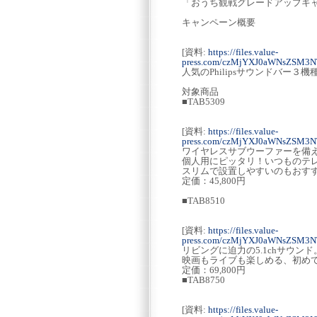
「おうち観戦グレードアップキ
キャンペーン概要
[資料:
https://files.value-
press.com/czMjYXJ0aWNsZSM3
人気のPhilipsサウンドバー
対象商品
■TAB5309
[資料:
https://files.value-
press.com/czMjYXJ0aWNsZSM3
ワイヤレスサブウーファーを備えた
個人用にピッタリ！いつものテ
スリムで設置しやすいのもおす
定価：45,800円
■TAB8510
[資料:
https://files.value-
press.com/czMjYXJ0aWNsZSM
リビングに迫力の5.1chサウンド
映画もライブも楽しめる、初め
定価：69,800円
■TAB8750
[資料:
https://files.value-