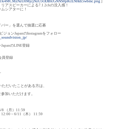
3NTk4MCMzNzU0MjcjNzU5ODBfcGNNS0pRcENHdi5wbmc.png
]
アスピーカーによる7.1.2chの没入感！
ームシアターに！
ドバー」を選んで抽選に応募
ジョンJapanのInstagramをフォロー
s_soundvision_jp/
panのLINE登録
の会員登録
す
購入いただいたことがある方は、
ご参加いただけます。
/8 （月）11:59
00 ~ 6/11（木） 11:59