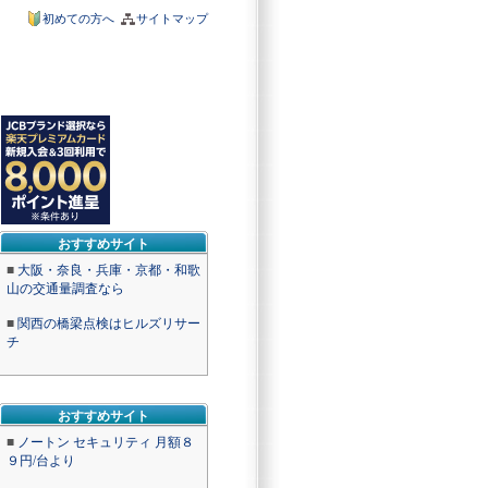
初めての方へ
サイトマップ
おすすめサイト
■
大阪・奈良・兵庫・京都・和歌
山の交通量調査なら
■
関西の橋梁点検はヒルズリサー
チ
おすすめサイト
■
ノートン セキュリティ 月額８
９円/台より