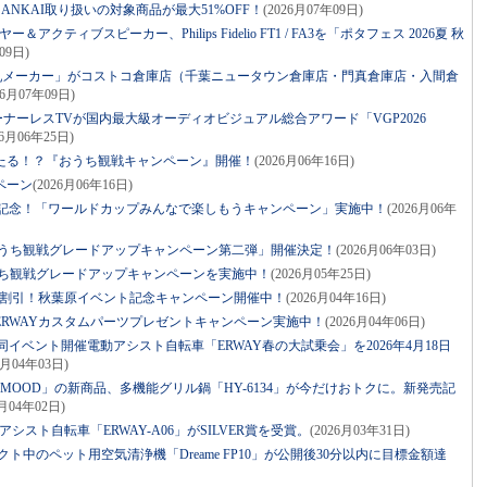
NSANKAI取り扱いの対象商品が最大51%OFF！
(2026月07年09日)
クティブスピーカー、Philips Fidelio FT1 / FA3を「ポタフェス 2026夏 秋
09日)
豆乳メーカー」がコストコ倉庫店（千葉ニュータウン倉庫店・門真倉庫店・入間倉
26月07年09日)
ューナーレスTVが国内最大級オーディオビジュアル総合アワード「VGP2026
26月06年25日)
たる！？『おうち観戦キャンペーン』開催！
(2026月06年16日)
ンペーン
(2026月06年16日)
6開催記念！「ワールドカップみんなで楽しもうキャンペーン」実施中！
(2026月06年
おうち観戦グレードアップキャンペーン第二弾」開催決定！
(2026月06年03日)
うち観戦グレードアップキャンペーンを実施中！
(2026月05年25日)
価割引！秋葉原イベント記念キャンペーン開催中！
(2026月04年16日)
RWAYカスタムパーツプレゼントキャンペーン実施中！
(2026月04年06日)
AY 合同イベント開催電動アシスト自転車「ERWAY春の大試乗会」を2026年4月18日
6月04年03日)
MOOD」の新商品、多機能グリル鍋「HY-6134」が今だけおトクに。新発売記
6月04年02日)
電動アシスト自転車「ERWAY-A06」がSILVER賞を受賞。
(2026月03年31日)
ジェクト中のペット用空気清浄機「Dreame FP10」が公開後30分以内に目標金額達