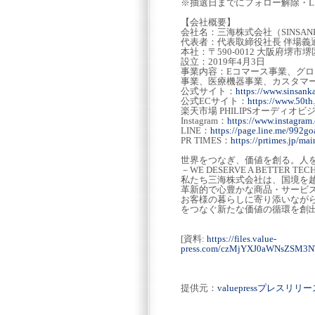
※抽選日までにフォロー解除・L
【会社概要】
会社名：三海株式会社（SINSANKAI 
代表者：代表取締役社長 伴場義
本社：〒590-0012 大阪府堺市
設立：2019年4月3日
事業内容：Eコマース事業、グ
事業、医療機器事業、カスタマ
公式サイト：
https://www.sinsanka
公式ECサイト：
https://www.50th.
楽天市場 PHILIPSオーディオ
Instagram：
https://www.instagram
LINE：
https://page.line.me/992
PR TIMES：
https://prtimes.jp/m
世界をつなぎ、価値を創る。人
－WE DESERVE A BETTER TECH
私たち三海株式会社は、国境を
革新的で心豊かな商品・サービ
お客様の暮らしに寄り添いなが
をつなぐ新たな価値の循環を創
[資料:
https://files.value-
press.com/czMjYXJ0aWNsZSM3
提供元：
valuepressプレスリ