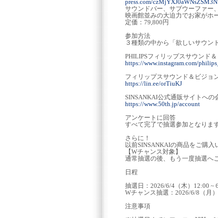
press.com/czMjYXJ0aWNsZSM
サウンドバー、サブウーファー、リ
映画館並みの大迫力でお家がホ
定価：79,800円
参加方法
３種類の中から「欲しいサウン
PHILIPSフィリップスサウンド＆ビ
https://www.instagram.com/philip
フィリップスサウンド＆ビジョンJa
https://lin.ee/orTiuKJ
SINSANKAI公式通販サイトへ
https://www.50th.jp/account
アンケートに回答
すべて完了で抽選参加となりま
さらに！
以前SINSANKAIの商品をご
【Wチャンス対象】
通常抽選の後、もう一度抽選へ
日程
抽選日：2026/6/4（木）12:00 ~ 6
Wチャンス抽選：2026/6/8（月） 12:
注意事項