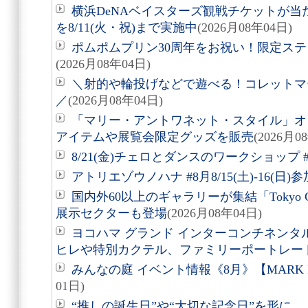
横浜DeNAベイスターズ観戦チケットが
を8/11(火・祝)まで実施中
(2026月08年04日)
ポムポムプリン30周年をお祝い！限定ス
(2026月08年04日)
＼射的や輪投げなどで遊べる！コレットマーレ夏
／
(2026月08年04日)
「マリー・アントワネット・スタイル」オ
アイテムや展覧会限定グッズを販売
(2026月0
8/21(金)チェロとダンスのワークショップ #
アトリエゾウノハナ #8月8/15(土)-16(日
国内外60以上のギャラリーが集結「Tokyo Gen
展示セクターも登場
(2026月08年04日)
ヨコハマ グランド インターコンチネンタ
ヒレや特別カクテル、ファミリーポートレー
みんなの庭 イベント情報《8月》【MARK 
01日)
“推しの誕生日”や“大切な記念日”を形に。「Acry