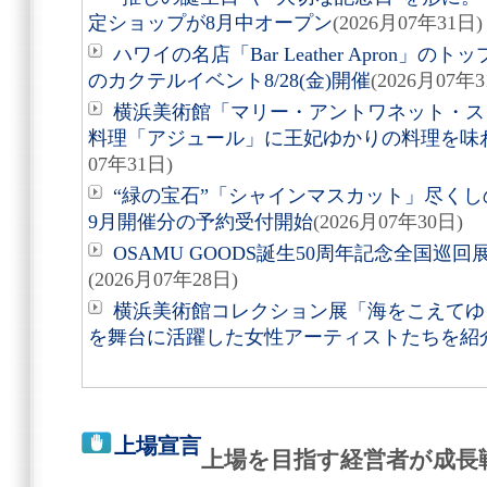
定ショップが8月中オープン
(2026月07年31日)
ハワイの名店「Bar Leather Apron
のカクテルイベント8/28(金)開催
(2026月07年3
横浜美術館「マリー・アントワネット・ス
料理「アジュール」に王妃ゆかりの料理を味
07年31日)
“緑の宝石”「シャインマスカット」尽くしの
9月開催分の予約受付開始
(2026月07年30日)
OSAMU GOODS誕生50周年記念全国巡回
(2026月07年28日)
横浜美術館コレクション展「海をこえてゆく
を舞台に活躍した女性アーティストたちを紹
上場宣言
上場を目指す経営者が成長