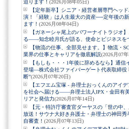
迫ります！
(2026月08年05日)
【定年新卒】シニア・経営者層専門ヘッド
演！「経験」は人生最大の資産──定年後の
ます！
(2026月08年04日)
【ガネーシャ尾上のパワーナイトラジオ】
る――知念睦月氏が語る、使命とビジネスを
【物流の仕事、全部見せます。】物流・S
業界の仕事とキャリアを徹底解説
(2026月07年
【もしも・・・1年後に辞めるなら】通信
登場―株式会社ファイバーゲート代表取締役 
断”
(2026月07年20日)
【エフエム宝塚 - 弁理士おっくんのアイデ
を社会へ届ける――弁理士法人IPX・金田有
リアと発信力
(2026月07年14日)
【元・特許庁審査官ダーヤスの「世の中、
放送！サウナ大好き弁護士・弁理士の神田秀斗
自審査！
(2026月07年13日)