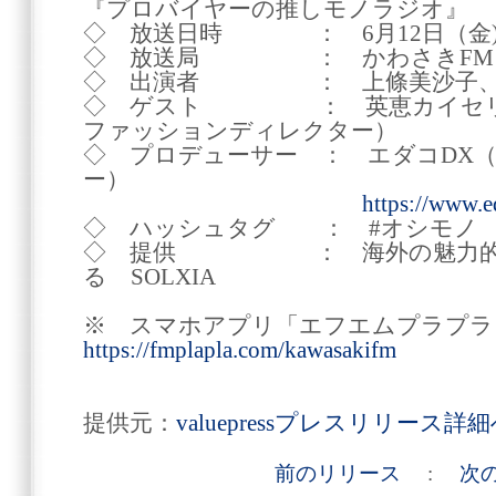
『プロバイヤーの推しモノラジオ』
◇ 放送日時 ： 6月12日（金) 21
◇ 放送局 ： かわさきFM (79.
◇ 出演者 ： 上條美沙子、
◇ ゲスト ： 英恵カイセリリオ
ファッションディレクター）
◇ プロデューサー ： エダコDX
ー）
https://www.
◇ ハッシュタグ ： #オシモノ
◇ 提供 ： 海外の魅力的な
る SOLXIA
※ スマホアプリ「エフエムプラプラ
https://fmplapla.com/kawasakifm
提供元：
valuepressプレスリリース詳
前のリリース
:
次