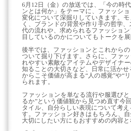
6月12日（金）の放送では、「今の時
ンとは何か」をテーマに、ファッショ
変化について深掘りしていきます。モ
く、ブランドの背景や作り手の哲学、
代の流れや、求められるファッション
目しているのかについてもトークを展
後半では、ファッションとこれからの
ついて掘り下げます。さらに、ファッ
れやすい素敵なアイテムやデザイナー
知ることの大切さなど、日常に活かせ
からこそ価値が高まる“人の感覚”や“
られます。
ファッションを単なる流行や服選びと
るか”という価値観から見つめ直す今
タイル、自分らしい表現について考え
す。ファッション好きはもちろん、自
大切にしたい方にもおすすめの内容と