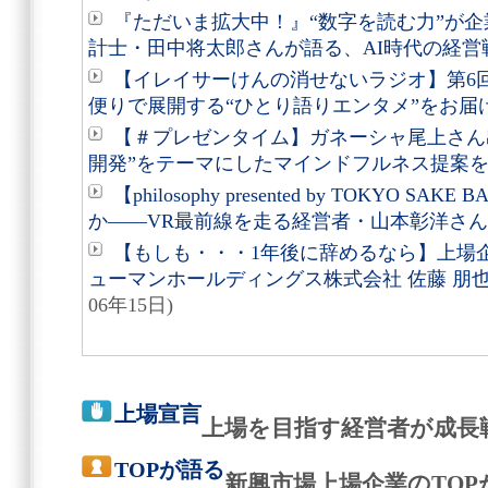
『ただいま拡大中！』“数字を読む力”が
計士・田中将太郎さんが語る、AI時代の経営
【イレイサーけんの消せないラジオ】第6
便りで展開する“ひとり語りエンタメ”をお届
【＃プレゼンタイム】ガネーシャ尾上さん
開発”をテーマにしたマインドフルネス提案
【philosophy presented by TOKYO 
か――VR最前線を走る経営者・山本彰洋さ
【もしも・・・1年後に辞めるなら】上場
ューマンホールディングス株式会社 佐藤 朋也
06年15日)
上場宣言
上場を目指す経営者が成長
TOPが語る
新興市場上場企業のTO