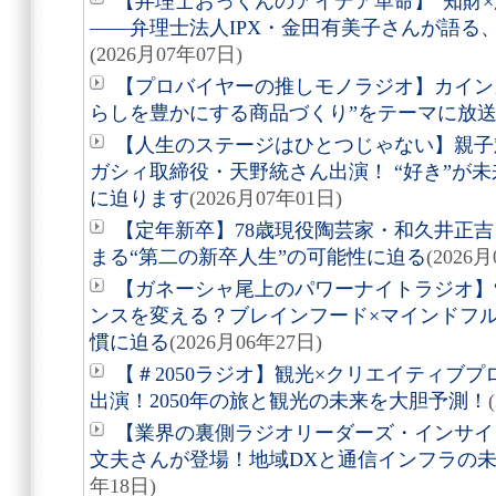
【弁理士おっくんのアイデア革命】“知財×
――弁理士法人IPX・金田有美子さんが語る
(2026月07年07日)
【プロバイヤーの推しモノラジオ】カイン
らしを豊かにする商品づくり”をテーマに放
【人生のステージはひとつじゃない】親子
ガシィ取締役・天野統さん出演！ “好き”が
に迫ります
(2026月07年01日)
【定年新卒】78歳現役陶芸家・和久井正
まる“第二の新卒人生”の可能性に迫る
(2026
【ガネーシャ尾上のパワーナイトラジオ】
ンスを変える？ブレインフード×マインドフ
慣に迫る
(2026月06年27日)
【＃2050ラジオ】観光×クリエイティブ
出演！2050年の旅と観光の未来を大胆予測！
【業界の裏側ラジオリーダーズ・インサイ
文夫さんが登場！地域DXと通信インフラの
年18日)