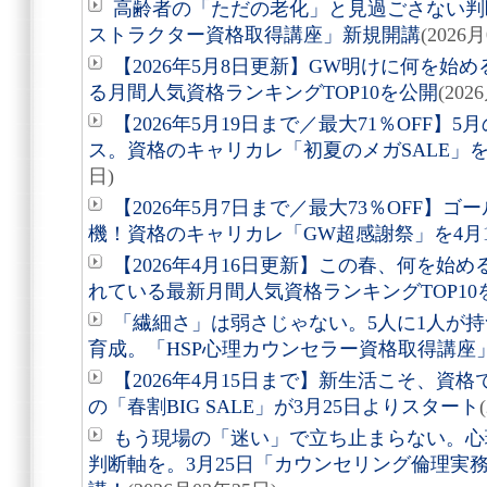
高齢者の「ただの老化」と見過ごさない判
ストラクター資格取得講座」新規開講
(2026
【2026年5月8日更新】GW明けに何を始
る月間人気資格ランキングTOP10を公開
(202
【2026年5月19日まで／最大71％OFF
ス。資格のキャリカレ「初夏のメガSALE」を
日)
【2026年5月7日まで／最大73％OFF】
機！資格のキャリカレ「GW超感謝祭」を4月
【2026年4月16日更新】この春、何を始
れている最新月間人気資格ランキングTOP10
「繊細さ」は弱さじゃない。5人に1人が持
育成。「HSP心理カウンセラー資格取得講座
【2026年4月15日まで】新生活こそ、資格
の「春割BIG SALE」が3月25日よりスタート
もう現場の「迷い」で立ち止まらない。心
判断軸を。3月25日「カウンセリング倫理実