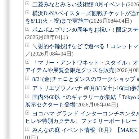
三菱みなとみらい技術館 8月イベント
(20
横浜DeNAベイスターズ観戦チケットが
を8/11(火・祝)まで実施中
(2026月08年04日)
ポムポムプリン30周年をお祝い！限定ス
(2026月08年04日)
＼射的や輪投げなどで遊べる！コレットマーレ夏
／
(2026月08年04日)
「マリー・アントワネット・スタイル」オ
アイテムや展覧会限定グッズを販売
(2026月0
8/21(金)チェロとダンスのワークショップ #
アトリエゾウノハナ #8月8/15(土)-16(日
国内外60以上のギャラリーが集結「Tokyo Gen
展示セクターも登場
(2026月08年04日)
ヨコハマ グランド インターコンチネンタ
ヒレや特別カクテル、ファミリーポートレー
みんなの庭 イベント情報《8月》【MARK 
01日)