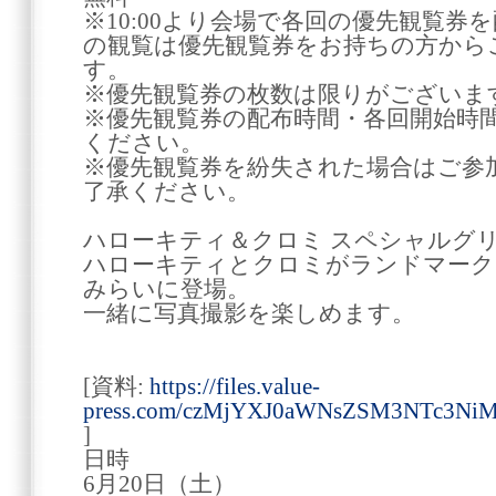
※10:00より会場で各回の優先観覧券
の観覧は優先観覧券をお持ちの方から
す。
※優先観覧券の枚数は限りがご
※優先観覧券の配布時間・各回開始時
ください。
※優先観覧券を紛失された場合はご参
了承ください。
ハローキティ＆クロミ スペシャルグ
ハローキティとクロミがランドマークプラ
みらいに登場。
一緒に写真撮影を楽しめます。
[資料:
https://files.value-
press.com/czMjYXJ0aWNsZSM3NTc3Ni
]
日時
6月20日（土）