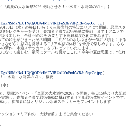
里」／『真夏の大水遁祭2026 発動させろ！～水遁・水龍弾の術～』】
MDgxNSMzNzU1NjQjODA4MTVfREFuS3hVdFZRby5qcGc.jpg
]
9月30日（水）の毎日15 時より火影岩前の特設エリアにて開催。忍里スタ
の印をレクチャーを受け、参加者全員で忍術発動に挑戦します！アニメで
繰り出した、合計44の印を必要とする高難易度忍術に挑みます。
ての印を結びきったその瞬間――約50Lの水しぶきが一気に大噴射！まる
さながらに忍術を発動する “リアル忍術体験”を全身で楽しめます。さら
ルの新作「水遁ステッカー」をプレゼントいたします。
れになって楽しむ、最高にクールな夏がここに！今年の夏は忍里で、“忘れ
4MDgxNSMzNzU1NjQjODA4MTVfRUxLVnFmbWRJai5qcGc.jpg
]
ろ！～水遁・水龍弾の術～』概要
日（水）
里」にて、夏限定イベント「真夏の大水遁祭2026」を開催。毎日15時より火影岩
を実施し、参加者全員で忍術発動に挑戦するリアル忍術体験イベントです。
発動し、参加者にはオリジナル水遁ステッカーをプレゼントします
ラクションエリア内の「火影岩前」までご集合ください
す