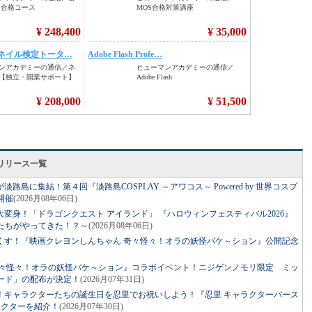
リリース一覧
島に集結！第４回『淡路島COSPLAY ～アワコス～ Powered by 世界コスプ
開催
(2026月08年06日)
変身！「ドラゴンクエスト アイランド」 『ハロウィンフェスティバル2026』
たちがやってきた！？～
(2026月08年06日)
つくす！『映画クレヨンしんちゃん 奇々怪々！オラの妖怪バケ～ション』公開記念
奇々怪々！オラの妖怪バケ～ション』コラボイベント！ニジゲンノモリ限定 ミッ
ード」の配布が決定！
(2026月07年31日)
！キャラクターたちの誕生日を忍里でお祝いしよう！『忍里 キャラクターバース
ラクターを紹介！
(2026月07年30日)