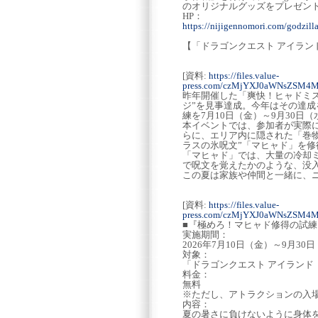
のオリジナルグッズをプレゼン
HP：
https://nijigennomori.com/godzil
【「ドラゴンクエスト アイラン
[資料:
https://files.value-
press.com/czMjYXJ0aWNsZSM
昨年開催した「爽快！ヒャドミス
ジ”を見事達成。今年はその達
練を7月10日（金）～9月30日
本イベントでは、参加者が実際
らに、エリア内に隠された「巻
ラスの氷呪文”「マヒャド」を
「マヒャド」では、大量の冷却
で呪文を覚えたかのような、没
この夏は家族や仲間と一緒に、ニ
[資料:
https://files.value-
press.com/czMjYXJ0aWNsZSM4
■『極めろ！マヒャド修得の試練
実施期間：
2026年7月10日（金）～9月30
対象：
「ドラゴンクエスト アイラン
料金：
無料
※ただし、アトラクションの入
内容：
夏の暑さに負けないように身体