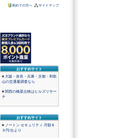
初めての方へ
サイトマップ
おすすめサイト
■
大阪・奈良・兵庫・京都・和歌
山の交通量調査なら
■
関西の橋梁点検はヒルズリサー
チ
おすすめサイト
■
ノートン セキュリティ 月額８
９円/台より