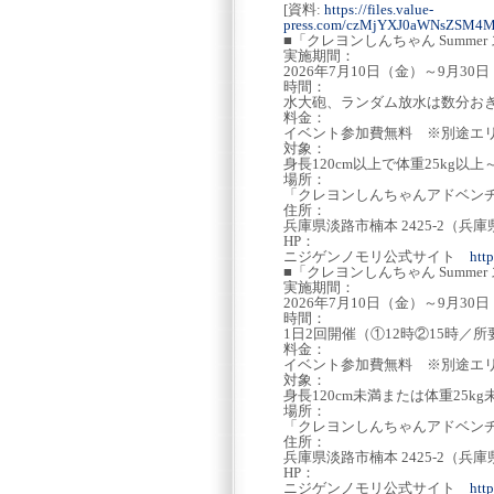
[資料:
https://files.value-
press.com/czMjYXJ0aWNsZSM
■「クレヨンしんちゃん Summ
実施期間：
2026年7月10日（金）～9月30
時間：
水大砲、ランダム放水は数分お
料金：
イベント参加費無料 ※別途エ
対象：
身長120cm以上で体重25kg以上
場所：
「クレヨンしんちゃんアドベン
住所：
兵庫県淡路市楠本 2425-2（
HP：
ニジゲンノモリ公式サイト
htt
■「クレヨンしんちゃん Summ
実施期間：
2026年7月10日（金）～9月30
時間：
1日2回開催（①12時②15時／
料金：
イベント参加費無料 ※別途エ
対象：
身長120cm未満または体重25k
場所：
「クレヨンしんちゃんアドベン
住所：
兵庫県淡路市楠本 2425-2（
HP：
ニジゲンノモリ公式サイト
htt