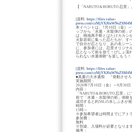
【「NARUTO＆BORUTO 忍
[資料:
https://files.value-
press.com/czMjYXJ0aWNsZSM4
本イベントは、7月10日（金）～
ッフから「水遁・水龍弾の術」
は、桃地再不斬とはたけカカシが
火影岩前に集った忍たちが、すべ
で自分が忍となり、あの名シーン
に、参加者には、忍里オリジナ
忍となって術を放て！びしょ濡
られない水遁体験”を楽しもう！
[資料:
https://files.value-
press.com/czMjYXJ0aWNsZSM
■真夏の大水遁祭 『発動させ
実施期間：
2026年7月10日（金）～9月30
内容：
「NARUTO＆BORUTO 忍
前で「水遁・水龍弾の術」体験
成功すると約50Lの水しぶきが
時間：
15時～
※参加希望者は時間までにアト
参加費：
無料
※別途、入場料が必要となりま
備考：