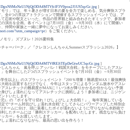
MDgxNSMzNzU1NjQjODA4MTVfclF3V0poa2J1US5qcGc.jpg
]
ノモリ」では、年々暑さが増す日本の夏を全力で楽しめる、気分爽快スプラ
す。全4つの常設アトラクションで開催するスプラッシュイベントでは、ア
して忍術や呪文といった、作品の世界観と組み合わさたギミックで、参加者
の演出を企画。各イベントは7月10日（金）～9月30日（水）にて開催い
を、仲間や家族と一緒に夢中になってお楽しみください。
omori.com/?utm_campaign=pr
）をご覧ください。
モリ」 ズブヌレ！2026夏特集
ャーパーク」／『クレヨンしんちゃんSummerスプラッシュ2026』】
MDgxNSMzNzU1NjQjODA4MTVfREJiTEpDeGtwUC5qcGc.jpg
]
ンしんちゃん 嵐を呼ぶ アッパレ！戦国大合戦」をモチーフにしたアスレ
」を舞台にした2つのスプラッシュイベントを7月10日（金）～9月30日
小学生以上)」のスプラッシュイベント『200％増量！難易度MAX！最強爽快
水大砲を設置するだけでなく、今年はスタッフによるランダム放水やアスレ
りアスレチックの難易度がMAXに！いつ水が降りかかるか分からない予測
全身びしょ濡れになってアスレチックに挑戦しよう！参加者には、ニジゲン
ゼントいたします。
学児)」の『ポイを守り切れ！びしょびしょ大合戦！』。毎年実施している
定で“チーム対抗びしょ濡れ水合戦”としてさらにパワーアップした特別企
で2チームに分け、頭に装着したポイが濡れないように守りながら水鉄砲で
勝利したチームには「勝利ステッカー」を配布いたします。残念ながら負け
テッカー」をお渡しいたします。
びしょ濡れになりながら、最高の思い出を作ろう！