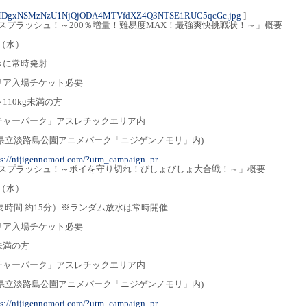
4MDgxNSMzNzU1NjQjODA4MTVfdXZ4Q3NTSE1RUC5qcGc.jpg
]
er スプラッシュ！～200％増量！難易度MAX！最強爽快挑戦状！～」概要
日（水）
きに常時発射
リア入場チケット必要
～110kg未満の方
チャーパーク」アスレチックエリア内
兵庫県立淡路島公園アニメパーク「ニジゲンノモリ」内)
ps://nijigennomori.com/?utm_campaign=pr
er スプラッシュ！～ポイを守り切れ！びしょびしょ大合戦！～」概要
日（水）
所要時間 約15分）※ランダム放水は常時開催
リア入場チケット必要
g未満の方
チャーパーク」アスレチックエリア内
兵庫県立淡路島公園アニメパーク「ニジゲンノモリ」内)
ps://nijigennomori.com/?utm_campaign=pr