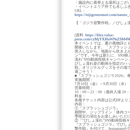
・施設内に着替える場所はござ
・イベントエリア外でも水しぶ
URL：
https://nijigennomori.com/naruto
【「ゴジラ迎撃作戦」／びしょ濡
[資料:
https://files.value-
press.com/czMjYXJ0aWNsZSM4
本イベントでは、夏の風物詩とも
開催いたします。「スプラッシ
突入しながら、地面から吹き上
ン”です。今年は新たに、SNS
濡れ”SNS動画投稿キャンペー
びしょ濡れ姿の動画を指定のハッシュ
戦」オリジナルグッズをその場
過ごそう！
■『スプラッシュゴジラ2026』 
実施期間：
7月10日（金）～9月30日（水）
営業時間：
10：00～22：00（最終入場 20：
料金：
各種チケット内容は公式HPより
内容：
①『スプラッシュゴジラ』
期間中、ジップライン「体内コ
季限定の演出をお楽しみいただ
②『“びしょ濡れ”SNS動画投稿
『スプラッシュゴジラ』でびし
撃作戦」を付けて、Instagra