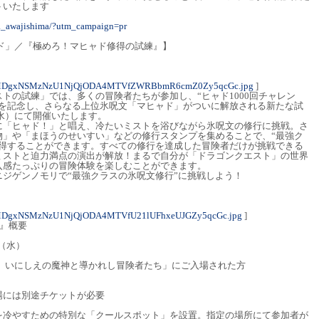
トいたします
la_awajishima/?utm_campaign=pr
ド」／『極めろ！マヒャド修得の試練』】
4MDgxNSMzNzU1NjQjODA4MTVfZWRBbmR6cmZ0Zy5qcGc.jpg
]
トの試練」では、多くの冒険者たちが参加し、“ヒャド1000回チャレン
成を記念し、さらなる上位氷呪文「マヒャド」がついに解放される新たな試
（水）にて開催いたします。
に「ヒャド！」と唱え、冷たいミストを浴びながら氷呪文の修行に挑戦。さ
物」や「まほうのせいすい」などの修行スタンプを集めることで、“最強ク
修得することができます。すべての修行を達成した冒険者だけが挑戦できる
ミストと迫力満点の演出が解放！まるで自分が「ドラゴンクエスト」の世界
入感たっぷりの冒険体験を楽しむことができます。
ジゲンノモリで“最強クラスの氷呪文修行”に挑戦しよう！
MDgxNSMzNzU1NjQjODA4MTVfU21lUFhxeUJGZy5qcGc.jpg
]
』概要
日（水）
ド いにしえの魔神と導かれし冒険者たち」にご入場された方
場には別途チケットが必要
を冷やすための特別な「クールスポット」を設置。指定の場所にて参加者が