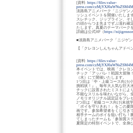
[資料:
https://files.value-
press.com/czMjYXJ0aWNsZSM4
淡路島アニメパーク「ニジゲン
ッシュイベントを開催いたしま
スレチック、ジップライン、そ
の頭からつま先までずぶ濡れ確定
たします。真夏のテーマパーク
詳細は公式HP（
https://nijigenn
■淡路島アニメパーク「ニジゲンノ
【「クレヨンしんちゃんアドベンチ
[資料:
https://files.value-
press.com/czMjYXJ0aWNsZSM4
本イベントでは、映画「クレヨ
チック「アッパレ！戦国大冒険！
（水）にて開催いたします。
1つ目は「中・上級コース向け(
挑戦状！』。毎年大人気な巨大
チックに設置されたミストによ
不能なスリルを味わいながら、
ノモリオリジナル認定証をプレ
2つ目は「初級コース向け(未就
「ポイを守りきれ！」をこの夏限
画です。参加希望者をくじ引き
相手チームのポイを狙い打ち！
てしまったチームも「参加賞ス
夏限定の特別イベントで、全身