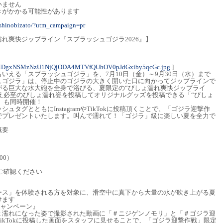
いません
きがかかる可能性があります
_shinobizato/?utm_campaign=pr
れ爽快ジップライン『スプラッシュゴジラ2026』】
MDgxNSMzNzU1NjQjODA4MTVfQUhOV0pJdGxiby5qcGc.jpg
]
いえる「スプラッシュゴジラ」を、7月10日（金）～9月30日（水）まで
ュゴジラ」は、停止中のゴジラの大きく開いた口に向かってジップラインで
がる巨大な水大砲を全身で浴びる、夏限定の“びしょ濡れ爽快ジップライ
映え必至のびしょ濡れ姿を投稿してオリジナルグッズを投稿できる「“びしょ
ン」も同時開催！
タグとともにInstagramやTikTokに投稿頂くことで、「ゴジラ迎撃作
でプレゼントいたします。叫んで濡れて！「ゴジラ」級に楽しい夏を全力で
概要
00）
ご確認ください
ース」を体験される方を対象に、滑空中に真下から大量の水が吹き上がる夏
けます
キャンペーン』
ょ濡れになった姿で撮影された動画に「＃ニジゲンノモリ」と「＃ゴジラ迎
mかTikTokに投稿した画面をスタッフに見せることで、「ゴジラ迎撃作戦」限定