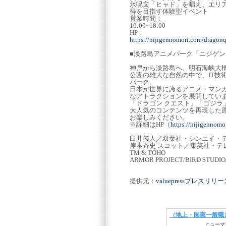
氷呪文「ヒャド」を唱え、エリア
得を目指す体験型イベント
営業時間：
10:00~18:00
HP：
https://nijigennomori.com/dragon
■淡路島アニメパーク「ニジゲ
神戸から淡路島へ、明石海峡大橋
公園の雄大な自然の中で、IT技
パーク。
日本が世界に誇るアニメ・マン
なアトラクションを展開してい
「ドラゴン クエスト」「ゴジラ
大人気のコンテンツを再現した
お楽しみください。
※詳細はHP（
https://nijigennom
臼井儀人／双葉社・シンエイ・テレビ
岸本斉史 スコット／集英社・テ
TM & TOHO
ARMOR PROJECT/BIRD STUDIO
提供元：
valuepressプレスリ