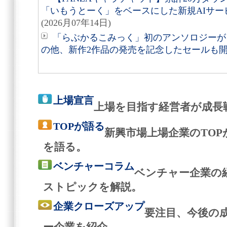
「いもうとーく」をベースにした新規AIサービス
(2026月07年14日)
「らぶかるこみっく」初のアンソロジーが
の他、新作2作品の発売を記念したセールも
上場宣言
上場を目指す経営者が成長
TOPが語る
新興市場上場企業のTO
を語る。
ベンチャーコラム
ベンチャー企業の
ストピックを解説。
企業クローズアップ
要注目、今後の
ー企業を紹介。