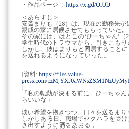
・作品ページ ：
https://x.gd/OiUlJ
＜あらすじ＞
安斎まりも（28）は、現在の勤務先
親戚の家に居候させてもらっていた。
その家には、はとこの‘ひーちゃん’（
学生時代のトラウマから、引きこもり
しかし、彼はまりもと同居することに
を送れるようになっていった。
[資料:
https://files.value-
press.com/czMjYXJ0aWNsZSM1NzUyMy
]
「私の転勤が決まる前に、ひーちゃん
らいいな」
淡い希望を抱きつつ、日々を送るまり
しかしある日、職場でセクハラを受け
き出すように酒をあおる 。