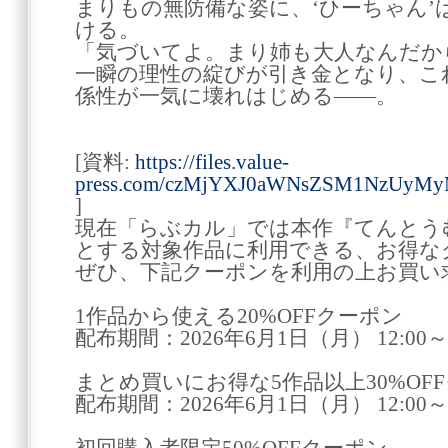
まりもの無防備な姿に、‘ひーちゃん’
ける。
「気づいてよ。まり姉も大人なんだか
一瞬の理性の綻びが引き金となり、こ
係性が一気に壊れはじめる――。
[資料:
https://files.value-
press.com/czMjYXJ0aWNsZSM1NzUyMy
]
現在「らぶカル」では本作『てんとう
とする対象作品に利用できる、お得な
ぜひ、下記クーポンを利用の上お買い
1作品から使える20%OFFクーポン
配布期間：2026年6月1日（月） 12:00～2
まとめ買いにお得な5作品以上30%OF
配布期間：2026年6月1日（月） 12:00～2