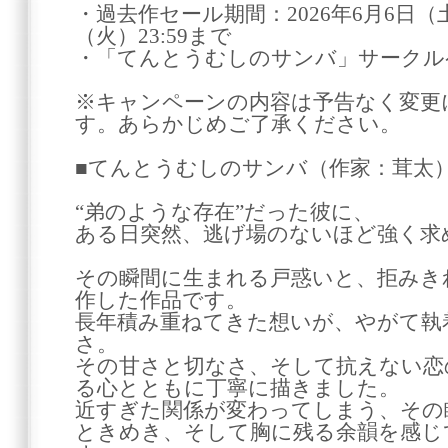
・過去作セール期間：2026年6月6日（土）
（火）23:59まで
・「てんとうむしのサンバ」サークル
※キャンペーンの内容は予告なく変更
す。あらかじめご了承ください。
■てんとうむしのサンバ（作家：茸太
“弟のような存在”だった彼に、
ある日突然、逃げ場のないほど強く求
その瞬間に生まれる戸惑いと、拒みき
作した作品です。
長年積み重ねてきた想いが、やがて執
さ。
その甘さと切なさ、そして抗えない恋
る心とともに丁寧に描きました。
近すぎた関係が変わってしまう、その
ときめき、そして胸に残る余韻を感じ