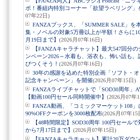
【FANZA同人】ABCラジオPodcast「
ボ！番組内特別コーナー「欲望ラベリング」を
07年22日)
FANZAブックス、「SUMMER SALE
集・ノベルの対象5万冊以上が半額！さらに1
月19日まで】
(2026月07年16日)
【FANZAキャラチャット】最大547回
ンペーン2026～水着も、浴衣も、怖い話も
びつくそう！
(2026月07年16日)
30年の感謝を込めた特別企画「ソフト・オ
記念キャンペーン」を開催
(2026月07年15日)
FANZAライブチャットで「SOD30周年
【動画100円セール同時開催中】
(2026月07年
FANZA動画、「コミックマーケット108
90%OFFクーポンを3000枚配布
(2026月07年15
【48時間限定】SOD30周年 100円セールで
から7月17日まで】
(2026月07年15日)
【FANZAキャラチャット】累計20万ダウ