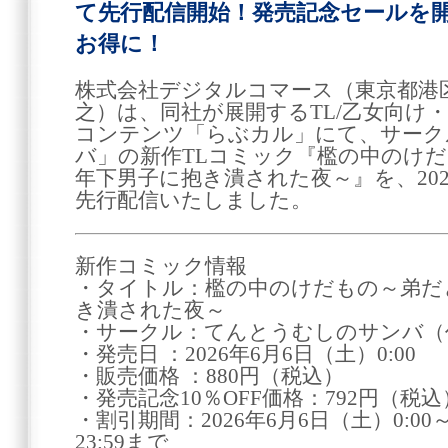
て先行配信開始！発売記念セールを
お得に！
株式会社デジタルコマース（東京都港区
之）は、同社が展開するTL/乙女向け
コンテンツ「らぶカル」にて、サーク
バ」の新作TLコミック『檻の中のけ
年下男子に抱き潰された夜～』を、2026
先行配信いたしました。
新作コミック情報
・タイトル：檻の中のけだもの～弟だ
き潰された夜～
・サークル：てんとうむしのサンバ（
・発売日 ：2026年6月6日（土）0:00
・販売価格 ：880円（税込）
・発売記念10％OFF価格：792円（税込
・割引期間：2026年6月6日（土）0:00～
23:59まで