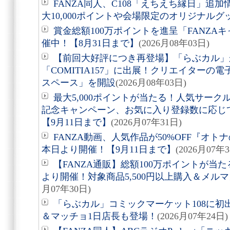
FANZA同人、C108「えちえち縁日」追
大10,000ポイントや会場限定のオリジナル
賞金総額100万ポイントを進呈「FANZAキ
催中！【8月31日まで】
(2026月08年03日)
【前回大好評につき再登場】「らぶカル」が
「COMITIA157」に出展！クリエイター
スペース」を開設
(2026月08年03日)
最大5,000ポイントが当たる！人気サー
記念キャンペーン、お気に入り登録数に応じ
【9月11日まで】
(2026月07年31日)
FANZA動画、人気作品が50%OFF『オト
本日より開催！【9月11日まで】
(2026月07年
【FANZA通販】総額100万ポイントが当た
より開催！対象商品5,500円以上購入＆メルマガ
月07年30日)
「らぶカル」コミックマーケット108に
＆マッチョ1日店長も登場！
(2026月07年24日)