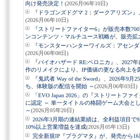
向け発売決定！
(2026月06年10日)
『ドラゴンズドグマ 2：ダークアリズン』、
(2026月06年10日)
『ストリートファイター6』が販売本数70
ンコンテンツ・マルチユース戦略が、販売拡
『モンスターハンターワイルズ：アセンダン
(2026月06年08日)
『バイオハザード RE:ベロニカ』、2027
作のリメイクにより、IP価値の更なる向上を図
『鬼武者 Way of the Sword』、2026
ち、体験版の配信を開始 ～
(2026月06年03日)
「EVO Japan 2026」の『ストリート
に認定 ～ 単一タイトルの格闘ゲーム大会と
～
(2026月05年20日)
2026年3月期の連結業績は、全利益項目で
10%以上営業増益を達成
(2026月05年13日)
完全新規IP『プラグマタ』が、発売から16