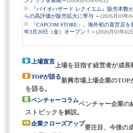
ンナップを展開～
(2026月03年09日)
『バイオハザード レクイエム』販売本数が
らの高評価が販売拡大に寄与 ～
(2026月03年0
「CAPCOM STORE」、海外初の直営店を
年3月20日（金）オープン！～
(2026月03年02
上場宣言
上場を目指す経営者が成長
TOPが語る
新興市場上場企業のTO
を語る。
ベンチャーコラム
ベンチャー企業の
ストピックを解説。
企業クローズアップ
要注目、今後の