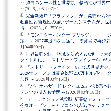
～ 独自のゲーム性と世界観、物語性が世界
～
(2026月05年07日)
完全新規IP『プラグマタ』が、発売から2
独自性と新規性の強いゲームシステムが、世
得 ～
(2026月04年20日)
『モンスターハンター ブリッジ』、「ニ
定！～ 2027年度内を目途に、淡路島で再び
月04年09日)
世界最強の国・地域を決めるeスポーツ大会「Espo
タイトルに、『ストリートファイター6』が
『ストリートファイター6』公式世界大会
2026年シーズンは賞金総額210万ドル超へ
加速 ～
(2026月03年16日)
『バイオハザード レクイエム』が販売本数
テンツの投入も予定 ～
(2026月03年16日)
“アトラクション併設型”新業態アミューズメ
今春オープン！～カプコンの人気キャラクタ