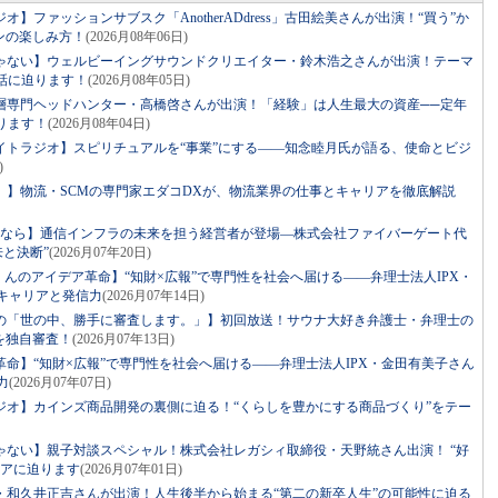
】ファッションサブスク「AnotherADdress」古田絵美さんが出演！“買う”か
ンの楽しみ方！
(2026月08年06日)
ゃない】ウェルビーイングサウンドクリエイター・鈴木浩之さんが出演！テーマ
話に迫ります！
(2026月08年05日)
層専門ヘッドハンター・高橋啓さんが出演！「経験」は人生最大の資産──定年
ります！
(2026月08年04日)
イトラジオ】スピリチュアルを“事業”にする――知念睦月氏が語る、使命とビジ
)
。】物流・SCMの専門家エダコDXが、物流業界の仕事とキャリアを徹底解説
るなら】通信インフラの未来を担う経営者が登場―株式会社ファイバーゲート代
来と決断”
(2026月07年20日)
っくんのアイデア革命】“知財×広報”で専門性を社会へ届ける――弁理士法人IPX・
キャリアと発信力
(2026月07年14日)
の「世の中、勝手に審査します。」】初回放送！サウナ大好き弁護士・弁理士の
を独自審査！
(2026月07年13日)
命】“知財×広報”で専門性を社会へ届ける――弁理士法人IPX・金田有美子さん
力
(2026月07年07日)
ジオ】カインズ商品開発の裏側に迫る！“くらしを豊かにする商品づくり”をテー
ゃない】親子対談スペシャル！株式会社レガシィ取締役・天野統さん出演！ “好
リアに迫ります
(2026月07年01日)
・和久井正吉さんが出演！人生後半から始まる“第二の新卒人生”の可能性に迫る