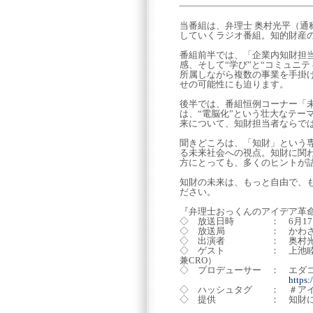
当番組は、弁理士 奥村光平（
していくラジオ番組。知的財産の
番組前半では、「企業内知財担
感、そして“学び”と“コミュニ
所属しながら複数の事業を手掛
せの可能性にも迫ります。
後半では、番組恒例コーナー「
は、“電脳化”という壮大なテー
来について、知財担当者ならで
聞きどころは、「知財」という
る未来社会への視点。知財に関
方にとっても、多くのヒントが
知財の未来は、もっと自由で、
ださい。
『弁理士おっくんのアイデア革
◇ 放送日時 ： 6月17日（水
◇ 放送局 ： かわさきFM (
◇ 出演者 ： 奥村光
◇ ゲスト ： 上池睦（サイボ
兼CRO）
◇ プロデューサー ： エダ
https
◇ ハッシュタグ ： ＃ア
◇ 提供 ： 知財に未知なる