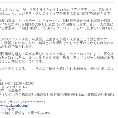
通称：おっくん）が、世界を変えたかもしれない？アイデアについて深掘り
視点から、ビジネス・クリエイティブの裏側にある“発想”を紐解きます。
当者の育成」というテーマにフォーカス。知財担当者が抱える課題や孤独
ティ”を両立させる知財塾の取り組みについて深掘りします。また、大企業に
ける背景や、「知財×教育」「知財×テクノロジー」といった新しい掛け合わ
未来のアイデア革命」を展開。上池さんが描く未来像として飛び出すの
マ。情報共有のあり方や、知財という概念そのものが変わるかもしれない未
はの視点で語られます。
専門領域を超えて広がる新しいキャリア観と、テクノロジーによって変化す
わる方はもちろん、新しい働き方や複業、教育、テクノロジーに興味がある
詰まった内容となっています。
もっと面白くなる――。そんな可能性を感じられる30分を、ぜひお楽しみく
命』
）22:30～23:00
79.1 MHz)
平、小島希美
ウズ株式会社/株式会社知財塾代表取締役/Smart-IP株式会社取締役
コDX（ラジオプロデューサー）
://www.edacodx.com/
イデア革命
価値を - 弁理士法人IPX