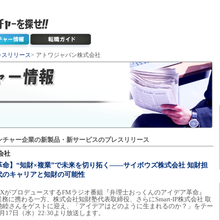
レスリリース
> アトワジャパン株式会社
ンチャー企業の新製品・新サービスのプレスリリース
会社
命】“知財×複業”で未来を切り拓く――サイボウズ株式会社 知財担
代のキャリアと知財の可能性
XがプロデュースするFMラジオ番組『弁理士おっくんのアイデア革命』
に携わる一方、株式会社知財塾代表取締役、さらにSmart-IP株式会社 取
上池睦さんをゲストに迎え、「アイデアはどのように生まれるのか？」をテー
17日（水）22:30より放送します。