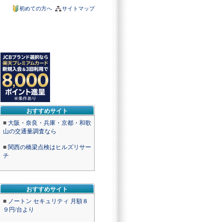
初めての方へ
サイトマップ
おすすめサイト
■
大阪・奈良・兵庫・京都・和歌
山の交通量調査なら
■
関西の橋梁点検はヒルズリサー
チ
おすすめサイト
■
ノートン セキュリティ 月額８
９円/台より