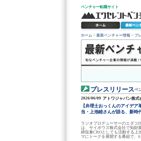
ベンチャー
転職サイト
ホーム
>
最新ベンチャー情報
>
プ
プレスリリース
ベ
2026/06/09
アトワジャパン株式
【弁理士おっくんのアイデア革
当・上池睦さんが語る、新時
ラジオプロデューサーのエダコD
は、サイボウズ株式会社で知財業務
締役兼CROとしても活動する
マにトークを展開する番組で、6月