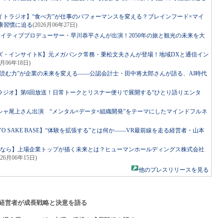
イトラジオ】“食べ方”が仕事のパフォーマンスを変える？ブレインフード×マイ
康習慣に迫る
(2026月06年27日)
リエイティブプロデューサー・早川恭平さんが出演！2050年の旅と観光の未来を大
ズ・インサイトK】元メガバンク常務・乗松文夫さんが登場！地域DXと通信イン
6月06年18日)
読む力”が企業の未来を変える――公認会計士・田中将太郎さんが語る、AI時代
ラジオ】第6回放送！日常トークとリスナー便りで展開する“ひとり語りエンタ
ャ尾上さん出演 “メンタル×データ×組織開発”をテーマにしたマインドフルネ
ed by TOKYO SAKE BASE】“体験を拡張する”とは何か――VR最前線を走る経営者・山本
るなら】上場企業トップが描く未来とは？ヒューマンホールディングス株式会社
026月06年15日)
他のプレスリリースを見る
経営者が成長戦略と決意を語る