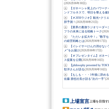
(2026月06年30日)
【ガネーシャ尾上のパワーナ
ンドフルネスで、明日を整える健
【＃2050ラジオ】観光×ク
胆予測！
(2026月06年21日)
【業界の裏側ラジオリーダー
フラの未来に迫る戦略トーク
(202
『ただいま拡大中！』“数字を
の経営戦略とは
(2026月06年17日)
【イレイサーけんの消せない
メ”をお届け
(2026月06年17日)
【＃プレゼンタイム】ガネーシ
ス提案を公開
(2026月06年16日)
【philosophy present
彰洋さんが語る
(2026月06年16日)
【もしも・・・1年後に辞め
佐藤 朋也社長が語る“次の一手”
(2
上場宣言
上場を目指す