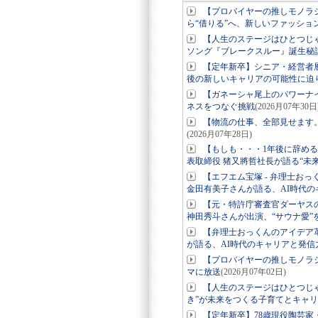
【プロバイヤーの推しモノラジオ
ら“借りる”へ、新しいファッショ
【人生のステージはひとつじ
ソング『ブレークスルー』誕生秘
【定年新卒】シニア・経営者
後の新しいキャリアの可能性に迫
【ガネーシャ尾上のパワーナ
ネスをつなぐ挑戦
(2026月07年30日
【物流の仕事、全部見せます
(2026月07年28日)
【もしも・・・1年後に辞め
表取締役 猪又將哲社長が語る“未
【エフエム宝塚 - 弁理士お
金田有美子さんが語る、AI時代の
【元・特許庁審査官ダーヤス
神田秀斗さんが出演、“サウナ愛”
【弁理士おっくんのアイデア革
が語る、AI時代のキャリアと発信
【プロバイヤーの推しモノラ
マに放送
(2026月07年02日)
【人生のステージはひとつじ
き”が未来をつくる子育てとキャ
【定年新卒】78歳現役陶芸家