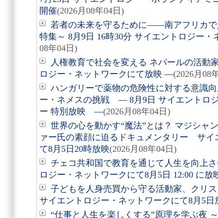
開催
(2026月08年04日)
若者の未来を守るために――南アフリカで
特集～ 8月9日 16時30分 サイエントロジ
08年04日)
人権教育で社会を変える ネパールの活動家を
ロジー・ネットワークにて放映 ―
(2026月08
ハンガリーで薬物の危険性に対する意識向
ー・ネメスの挑戦 ― 8月9日 サイエントロ
ー 特別放映 ―
(2026月08年04日)
世界の心を動かす“魔法”とは？ マジシャ
ァー氏の素顔に迫るドキュメンタリー サイ
て8月5日20時放映
(2026月08年04日)
チェコ共和国で教育を通じて人生を向上さ
ロジー・ネットワークにて8月5日 12:00 に
子どもを人身売買から守る活動家、クリ
サイエントロジー・ネットワークにて8月5日
“仕事と人生を楽しくする”原理を学ぶ夜 