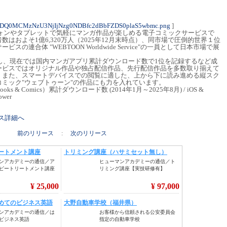
ODQ0MCMzNzU3NjIjNzg0NDBfc2dBbFZDS0plaS5wbmc.png
]
フォンやタブレットで気軽にマンガ作品が楽しめる電子コミックサービスで
はおよそ1億6,320万人（2025年12月末時点）、同市場で圧倒的世界１位
の連合体 "WEBTOON Worldwide Service"の一員として日本市場で展
始し、現在では国内マンガアプリ累計ダウンロード数で1位を記録するなど成
ービスではオリジナル作品や独占配信作品、先行配信作品を多数取り揃えて
。また、スマートデバイスでの閲覧に適した、上から下に読み進める縦スク
ミック"ウェブトゥーン"の作品にも力を入れています。
s & Comics）累計ダウンロード数 (2014年1月～2025年8月) / iOS &
ower
リース詳細へ
前のリリース
:
次のリリース