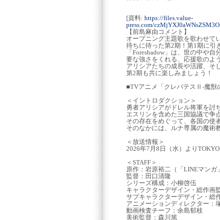
[資料:
https://files.value-
press.com/czMjYXJ0aWNsZSM3
【前島麻由コメント】
オープニング主題歌を歌わせて
待ちに待った第2期！第1期に
「Foreshadow」は、世の
要な強さをくれる、応援歌のよ
アリシアたちの成長や活躍、そ
第2期も共に楽しみましょう！
■TVアニメ「クレバテスⅡ-魔
＜イントロダクション＞
勇者アリシアがドレル将軍を討
エスリンを含めた三国協議で争点
その存在をめぐって、各国の使
そのなかには、ルナ専属の魔術
＜放送情報＞
2026年7月8日（水）よりTOKY
＜STAFF＞
原作：岩原裕二（「LINEマンガ
監督：田口清隆
シリーズ構成：小柳啓伍
キャラクターデザイン・総作画
サブキャラクターデザイン・総
アニメーションディレクター：
動画検査チーフ：余島郁枝
美術監督：森川篤