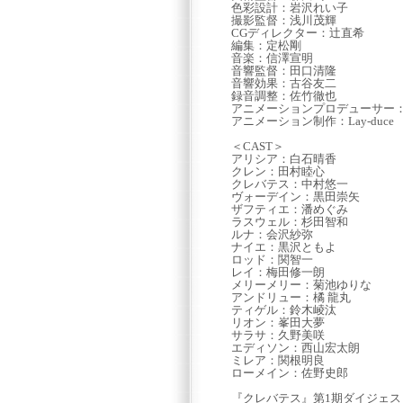
色彩設計：岩沢れい子
撮影監督：浅川茂輝
CGディレクター：辻直希
編集：定松剛
音楽：信澤宣明
音響監督：田口清隆
音響効果：古谷友二
録音調整：佐竹徹也
アニメーションプロデューサー
アニメーション制作：Lay-duce
＜CAST＞
アリシア：白石晴香
クレン：田村睦心
クレバテス：中村悠一
ヴォーデイン：黒田崇矢
ザフティエ：潘めぐみ
ラスウェル：杉田智和
ルナ：会沢紗弥
ナイエ：黒沢ともよ
ロッド：関智一
レイ：梅田修一朗
メリーメリー：菊池ゆりな
アンドリュー：橘 龍丸
ティゲル：鈴木崚汰
リオン：峯田大夢
サラサ：久野美咲
エディソン：西山宏太朗
ミレア：関根明良
ローメイン：佐野史郎
『クレバテス』第1期ダイジェス