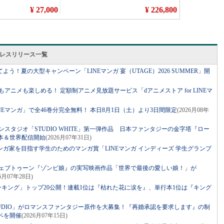
会社のプレスリリース一覧
う！夏の大型キャンペーン「LINEマンガ 宴（UTAGE）2026 SUMMER」開
もアニメも楽しめる！ 定額制アニメ見放題サービス「dアニメストア for LINEマ
Eマンガ」で全46巻分完全無料！ 本日8月1日（土）より3日間限定
(2026月08年
ンスタジオ「STUDIO WHITE」第一弾作品 日本ファンタジーの金字塔『ロー
本＆世界配信開始
(2026月07年31日)
ンガ家を目指す学生のためのマンガ賞「LINEマンガ インディーズ 学生グランプ
ウェブトゥーン『ゾンビ娘』の実写映画作品「世界で最後の愛しい娘！」が
26月07年28日)
半期ランキング」トップ20公開！連載1位は『枯れた花に涙を』、単行本1位は『キング
N STUDIO」がロマンスファンタジー原作を大募集！『再婚承認を要求します』の制
ペを開催
(2026月07年15日)