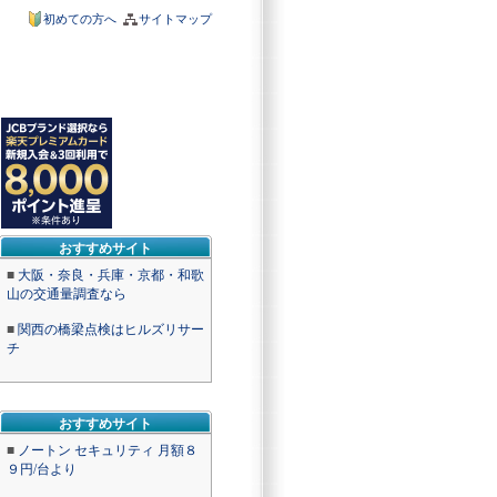
初めての方へ
サイトマップ
おすすめサイト
■
大阪・奈良・兵庫・京都・和歌
山の交通量調査なら
■
関西の橋梁点検はヒルズリサー
チ
おすすめサイト
■
ノートン セキュリティ 月額８
９円/台より