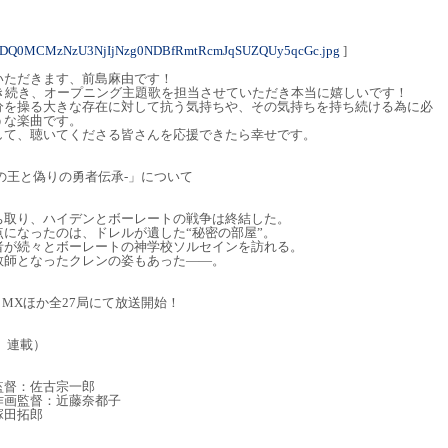
ODQ0MCMzNzU3NjIjNzg0NDBfRmtRcmJqSUZQUy5qcGc.jpg
]
いただきます、前島麻由です！
引き続き、オープニング主題歌を担当させていただき本当に嬉しいです！
中や自分を操る大きな存在に対して抗う気持ちや、その気持ちを持ち続ける為に必
うな楽曲です。
して、聴いてくださる皆さんを応援できたら幸せです。
獣の王と偽りの勇者伝承-」について
ち取り、ハイデンとボーレートの戦争は終結した。
になったのは、ドレルが遺した“秘密の部屋”。
者が続々とボーレートの神学校ソルセインを訪れる。
教師となったクレンの姿もあった――。
O MXほか全27局にて放送開始！
」連載）
監督：佐古宗一郎
作画監督：近藤奈都子
塚田拓郎