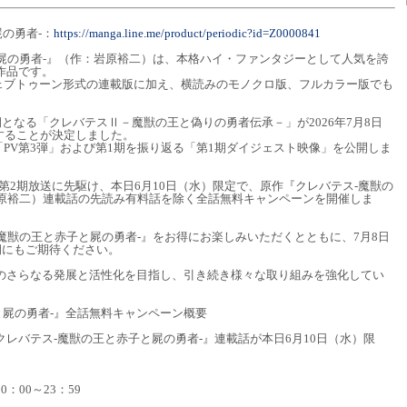
の勇者-：
https://manga.line.me/product/periodic?id=Z0000841
屍の勇者-』（作：岩原裕二）は、本格ハイ・ファンタジーとして人気を誇
作品です。
ェブトゥーン形式の連載版に加え、横読みのモノクロ版、フルカラー版でも
期となる「クレバテスⅡ－魔獣の王と偽りの勇者伝承－」が2026年7月8日
することが決定しました。
PV第3弾」および第1期を振り返る「第1期ダイジェスト映像」を公開しま
メ第2期放送に先駆け、本日6月10日（水）限定で、原作『クレバテス-魔獣の
岩原裕二）連載話の先読み有料話を除く全話無料キャンペーンを開催しま
魔獣の王と赤子と屍の勇者-』をお得にお楽しみいただくとともに、7月8日
期にもご期待ください。
場のさらなる発展と活性化を目指し、引き続き様々な取り組みを強化してい
と屍の勇者-』全話無料キャンペーン概要
クレバテス-魔獣の王と赤子と屍の勇者-』連載話が本日6月10日（水）限
：00～23：59