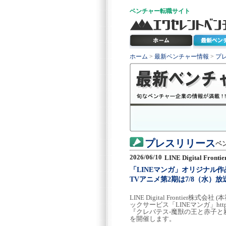
ベンチャー
転職サイト
ホーム
>
最新ベンチャー情報
>
プ
プレスリリース
ベ
2026/06/10
LINE Digital Fron
「LINEマンガ」オリジナル
TVアニメ第2期は7/8（水）
LINE Digital Fronti
ックサービス「LINEマンガ」http
『クレバテス-魔獣の王と赤子と
を開催します。