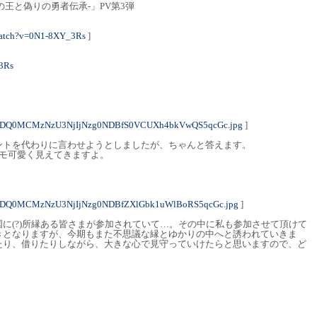
の王と偽りの勇者伝承-」PV第3弾
watch?v=0N1-8XY_3Rs
]
_3Rs
ODQ0MCMzNzU3NjIjNzg0NDBfS0VCUXh4bkVwQS5qcGc.jpg
]
ントを代わりに言わせようとしましたが、ちゃんと答えます。
キモ可愛く見えてきますよ。
ODQ0MCMzNzU3NjIjNzg0NDBfZXlGbk1uWlBoRS5qcGc.jpg
]
に(?)所縁ある皆さまが参加されていて…。その中に私も参加させて頂けて
きとなりますが、今期もまた不思議な縁とゆかりの中へと誘われていきま
たり、借りたりしながら、大きな心で見守っていけたらと思いますので、ど