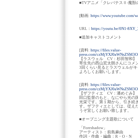
■TVアニメ「クレバテスⅡ-魔獣
[動画:
https://www.youtube.com/
URL：
https://youtu.be/0N1-8XY
■追加キャストコメント
[資料:
https://files.value-
press.com/czMjYXJ0aWNsZSM3
【ラスウェル CV：杉田智和】
寄生先の西山宏太朗さんにコメ
3回くらい見るとラスウェルが
よろしくお願いします。
[資料:
https://files.value-
press.com/czMjYXJ0aWNsZSM3
【ザフティエ CV：潘めぐみ】
田口監督のもと、なにやら光の国
光栄です。第１期から、引き続
す。ザフティエとしては、従え
うぞ宜しくお願い致します。
■オープニング主題歌について
「Foreshadow」
アーティスト：前島麻由
作詞・作曲・編曲：R・O・N