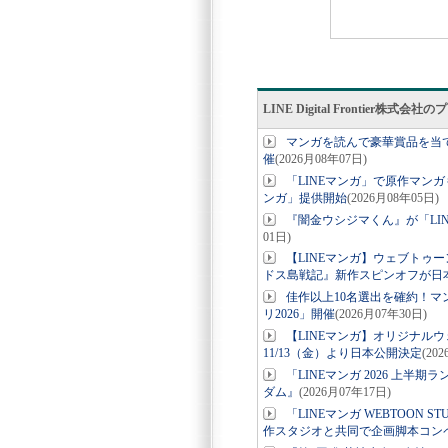
LINE Digital Frontier株式
マンガを読んで豪華賞品を当てよ
催
(2026月08年07日)
「LINEマンガ」で原作マンガ
ンガ」提供開始
(2026月08年05日)
『闇金ウシジマくん』が「LIN
01日)
【LINEマンガ】ウェブトゥー
ドス島戦記』新作スピンオフが日
佳作以上10名選出を確約！マ
リ2026」開催
(2026月07年30日)
【LINEマンガ】オリジナル
11/13（金）より日本公開決定
(20
「LINEマンガ 2026 上
ダム』
(2026月07年17日)
「LINEマンガ WEBTOO
作スタジオと共同で企画脚本コン