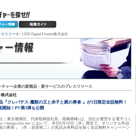
レスリリース
> LINE Digital Frontier株式会社
ンチャー企業の新製品・新サービスのプレスリリース
tier株式会社
作品『クレバテス-魔獣の王と赤子と屍の勇者-』が1日限定全話無料！
放送開始！PV第3弾も公開
er株式会社 (本社：東京都港区、代表取締役社長：髙橋将峰) は、当社が運営する電子コミ
s://manga.line.me/ において、本日6月10日（水）限定で、オリジナル作品
屍の勇者-』（作：岩原裕二）の先読み有料話を除く全話無料キャンペーン