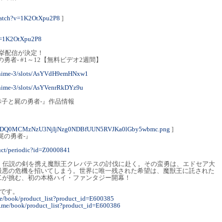
watch?v=1K2OtXpu2P8
]
?v=1K2OtXpu2P8
一挙配信が決定！
勇者- #1～12【無料ビデオ2週間】
i-anime-3/slots/AsYVdH9emHNxw1
-anime-3/slots/AsYVenrRkDYz9u
赤子と屍の勇者-』作品情報
ODQ0MCMzNzU3NjIjNzg0NDBfUUN5RVJKa0lGby5wbmc.png
]
屍の勇者-』
duct/periodic?id=Z0000841
は、伝説の剣を携え魔獣王クレバテスの討伐に赴く。その蛮勇は、エドセア大
最悪の危機を招いてしまう。世界に唯一残された希望は、魔獣王に託された
二が挑む、初の本格ハイ・ファンタジー開幕！
中です。
me/book/product_list?product_id=E600385
ne.me/book/product_list?product_id=E600386