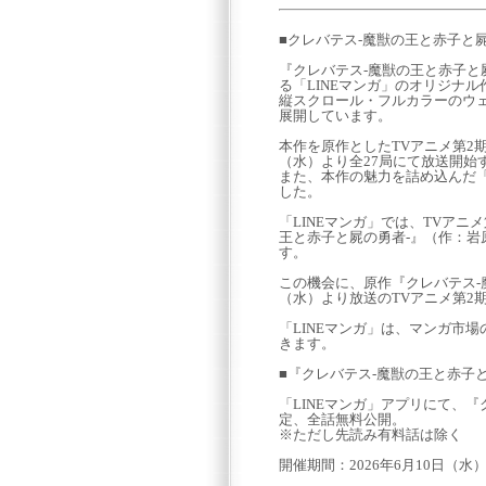
■クレバテス-魔獣の王と赤子と屍
『クレバテス-魔獣の王と赤子と
る「LINEマンガ」のオリジナル
縦スクロール・フルカラーのウ
展開しています。
本作を原作としたTVアニメ第2
（水）より全27局にて放送開始
また、本作の魅力を詰め込んだ「
した。
「LINEマンガ」では、TVアニ
王と赤子と屍の勇者-』（作：
す。
この機会に、原作『クレバテス-
（水）より放送のTVアニメ第2
「LINEマンガ」は、マンガ市
きます。
■『クレバテス-魔獣の王と赤子
「LINEマンガ」アプリにて、『
定、全話無料公開。
※ただし先読み有料話は除く
開催期間：2026年6月10日（水）0