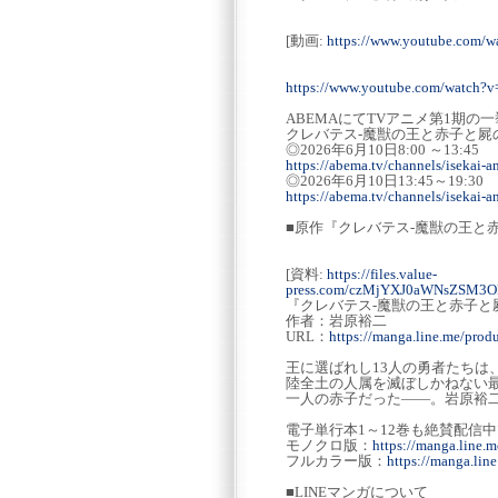
[動画:
https://www.youtube.com/
https://www.youtube.com/watch
ABEMAにてTVアニメ第1期の
クレバテス-魔獣の王と赤子と屍の
◎2026年6月10日8:00 ～13:45
https://abema.tv/channels/iseka
◎2026年6月10日13:45～19:30
https://abema.tv/channels/isekai
■原作『クレバテス-魔獣の王と
[資料:
https://files.value-
press.com/czMjYXJ0aWNsZSM3
『クレバテス-魔獣の王と赤子と
作者：岩原裕二
URL：
https://manga.line.me/pro
王に選ばれし13人の勇者たち
陸全土の人属を滅ぼしかねない
一人の赤子だった――。岩原裕
電子単行本1～12巻も絶賛配信
モノクロ版：
https://manga.line.
フルカラー版：
https://manga.li
■LINEマンガについて