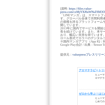
[資料:
https://files.value-
press.com/czMjYXJ0aWNsZSM3
「LINEマンガ」は、スマート
す。グローバル全体で月間利用者数
の規模を誇るプラットフォームサービス
開しています。
2013年に国内でサービスを開
長を続けています。また、本サ
おり、幅広い支持を得ています
ロール形式でカラーのデジタルコ
※国内マンガアプリ（App IQ：Book
Google Play合計 / 出典：Sensor T
提供元：
valuepressプレスリ