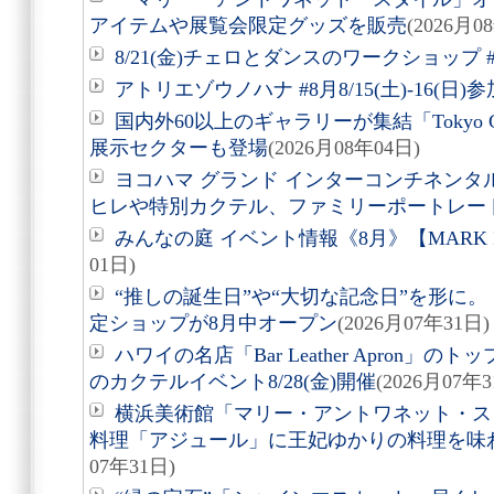
アイテムや展覧会限定グッズを販売
(2026月0
8/21(金)チェロとダンスのワークショップ #
アトリエゾウノハナ #8月8/15(土)-16(日
国内外60以上のギャラリーが集結「Tokyo Gen
展示セクターも登場
(2026月08年04日)
ヨコハマ グランド インターコンチネンタ
ヒレや特別カクテル、ファミリーポートレー
みんなの庭 イベント情報《8月》【MARK 
01日)
“推しの誕生日”や“大切な記念日”を形に。「Acry
定ショップが8月中オープン
(2026月07年31日)
ハワイの名店「Bar Leather Apron
のカクテルイベント8/28(金)開催
(2026月07年3
横浜美術館「マリー・アントワネット・ス
料理「アジュール」に王妃ゆかりの料理を味
07年31日)