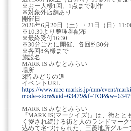
※お一人様1回、1点まで制作
※対象外店舗あり
開催日
2026年6月20日（土）・21日（日）11:00
※10:30より整理券配布
※最終受付16:30
※30分ごとに開催、各回約30分
※各回8名様まで
施設名
MARK IS みなとみらい
場所
3階 みどりの道
イベントURL
https://www.mec-markis.jp/mm/event/marki
mode=store&aid=63479&f=TOP&w=634
MARK IS みなとみらい
『MARK IS(マークイズ)』は、街
く愛され続ける街と人のランドマーク
込めて名づけられた、三菱地所グルー