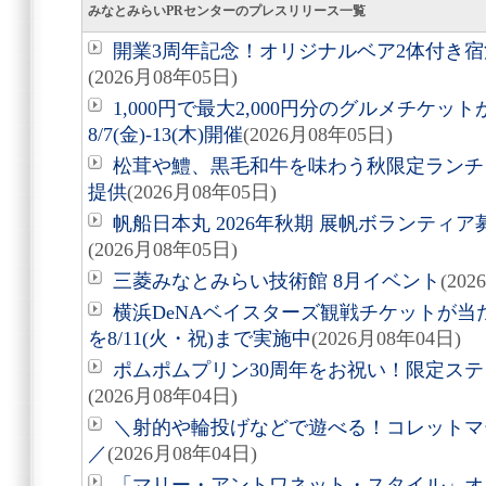
みなとみらいPRセンターのプレスリリース一覧
開業3周年記念！オリジナルベア2体付き
(2026月08年05日)
1,000円で最大2,000円分のグルメチケ
8/7(金)-13(木)開催
(2026月08年05日)
松茸や鱧、黒毛和牛を味わう秋限定ランチ「旬
提供
(2026月08年05日)
帆船日本丸 2026年秋期 展帆ボランティア募
(2026月08年05日)
三菱みなとみらい技術館 8月イベント
(20
横浜DeNAベイスターズ観戦チケットが
を8/11(火・祝)まで実施中
(2026月08年04日)
ポムポムプリン30周年をお祝い！限定ス
(2026月08年04日)
＼射的や輪投げなどで遊べる！コレットマーレ夏
／
(2026月08年04日)
「マリー・アントワネット・スタイル」オ