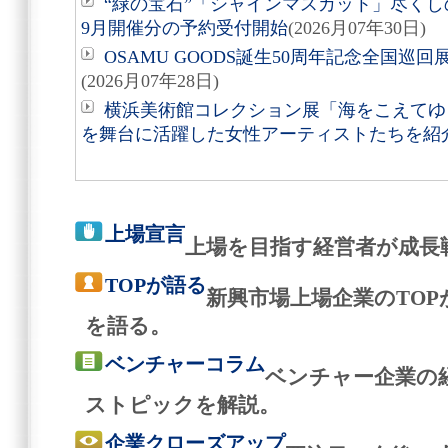
“緑の宝石”「シャインマスカット」尽くしの
9月開催分の予約受付開始
(2026月07年30日)
OSAMU GOODS誕生50周年記念全国巡回
(2026月07年28日)
横浜美術館コレクション展「海をこえてゆく
を舞台に活躍した女性アーティストたちを紹
上場宣言
上場を目指す経営者が成長
TOPが語る
新興市場上場企業のTO
を語る。
ベンチャーコラム
ベンチャー企業の
ストピックを解説。
企業クローズアップ