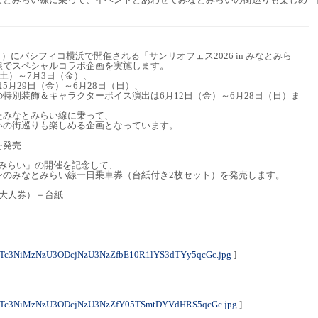
（日）にパシフィコ横浜で開催される「サンリオフェス2026 in みなとみら
線でスペシャルコラボ企画を実施します。
土）～7月3日（金）、
月29日（金）～6月28日（日）、
特別装飾＆キャラクターボイス演出は6月12日（金）～6月28日（日）ま
たみなとみらい線に乗って、
いの街巡りも楽しめる企画となっています。
を発売
なとみらい」の開催を記念して、
ンのみなとみらい線一日乗車券（台紙付き2枚セット）を発売します。
大人券）＋台紙
NTc3NiMzNzU3ODcjNzU3NzZfbE10R1lYS3dTYy5qcGc.jpg
]
NTc3NiMzNzU3ODcjNzU3NzZfY05TSmtDYVdHRS5qcGc.jpg
]