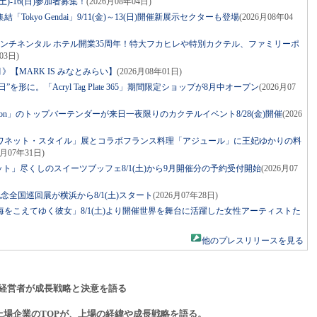
土)-16(日)参加者募集！
(2026月08年04日)
Tokyo Gendai」9/11(金)～13(日)開催新展示セクターも登場
(2026月08年04
コンチネンタル ホテル開業35周年！特大フカヒレや特別カクテル、ファミリーポ
03日)
》【MARK IS みなとみらい】
(2026月08年01日)
を形に。「Acryl Tag Plate 365」期間限定ショップが8月中オープン
(2026月07
r Apron」のトップバーテンダーが来日一夜限りのカクテルイベント8/28(金)開催
(2026
ワネット・スタイル」展とコラボフランス料理「アジュール」に王妃ゆかりの料
6月07年31日)
ット」尽くしのスイーツブッフェ8/1(土)から9月開催分の予約受付開始
(2026月07
年記念全国巡回展が横浜から8/1(土)スタート
(2026月07年28日)
をこえてゆく彼女」8/1(土)より開催世界を舞台に活躍した女性アーティストた
他のプレスリリースを見る
経営者が成長戦略と決意を語る
上場企業のTOPが、上場の経緯や成長戦略を語る。