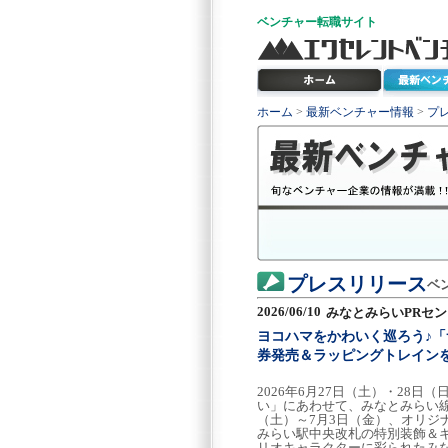
ベンチャー
転職サイト
ホーム
>
最新ベンチャー情報
>
プ
プレスリリース
ベ
2026/06/10
みなとみらいPRセ
ヨコハマをかわいく巡ろう♪「サ
券発売＆ラッピングトレイン
2026年6月27日（土）・28日
い」にあわせて、みなとみらい線
（土）～7月3日（金）、オリジ
みらい駅中央改札の特別装飾＆キ
リオキャラクターに彩られたみ