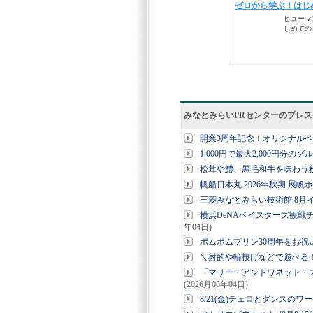
みなとみらいPRセンターのプレ
開業3周年記念！オリジナル
1,000円で最大2,000円分の
松茸や鱧、黒毛和牛を味わう秋
帆船日本丸 2026年秋期 展帆
三菱みなとみらい技術館 8月
横浜DeNAベイスターズ観戦チ
年04日)
ポムポムプリン30周年をお
＼射的や輪投げなどで遊べる！コ
「マリー・アントワネット・
(2026月08年04日)
8/21(金)チェロとダンスのワー