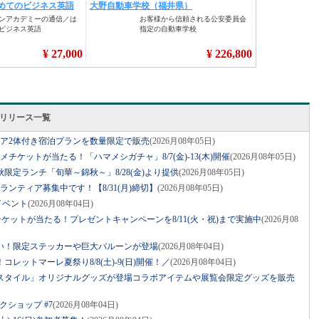
スリリース一覧
ベア2体付き宿泊プランを数量限定で販売
(2026月08年05日)
グルメチケットが当たる！「ハマメシガチャ」8/7(金)-13(木)開催
(2026月08年05日)
限定ランチ「旬華～錦秋～」8/28(金)より提供
(2026月08年05日)
ボランティア募集中です！【8/31(月)締切】
(2026月08年05日)
イベント
(2026月08年04日)
ケットが当たる！プレゼントキャンペーンを8/11(火・祝)まで実施中
(2026月08
祝い！限定ステッカーや巨大バルーンが登場
(2026月08年04日)
レットマーレ夏祭り8/8(土)-9(日)開催！／
(2026月08年04日)
スタイル」オリジナルグッズが登場コラボアイテムや展覧会限定グッズを販売
クショップ #7
(2026月08年04日)