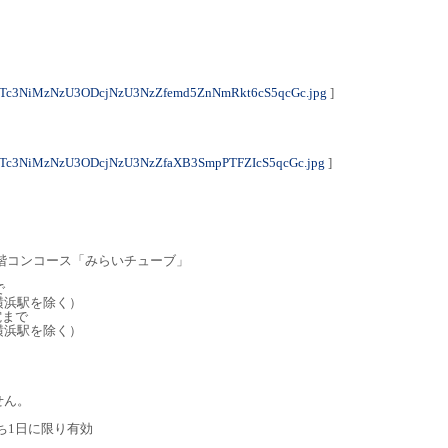
NTc3NiMzNzU3ODcjNzU3NzZfemd5ZnNmRkt6cS5qcGc.jpg
]
Tc3NiMzNzU3ODcjNzU3NzZfaXB3SmpPTFZIcS5qcGc.jpg
]
札階コンコース「みらいチューブ」
で
横浜駅を除く）
電まで
横浜駅を除く）
せん。
うち1日に限り有効