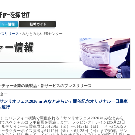
レスリリース
> みなとみらいPRセンター
ンチャー企業の新製品・新サービスのプレスリリース
ンター
ンリオフェス2026 in みなとみらい」開催記念オリジナル一日乗車
を運行
（日）にパシフィコ横浜で開催される「サンリオフェス2026 in みなとみら
でスペシャルコラボ企画を実施します。ラッピングトレインは5月23日
ナルデザイン一日乗車券は5月29日（金）～6月28日（日）、さらにみなと
ャラクターボイス演出は6月12日（金）～6月28日（日）まで実施。サン
なとみらい線に乗って、イベントとあわせてみなとみらいの街巡りも楽しめ