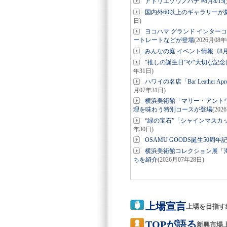
アトリエゾウノハナ #8月8/15(
国内外60以上のギャラリーが集結「
日)
ヨコハマ グランド インター
ートレートなどが登場
(2026月08年
みんなの庭 イベント情報《8月
“推しの誕生日”や“大切な記念日”
年31日)
ハワイの名店「Bar Leathe
月07年31日)
横浜美術館「マリー・アント
理を味わう特別コースが登場
(202
“緑の宝石”「シャインマスカ
年30日)
OSAMU GOODS誕生50周
横浜美術館コレクション展「海
ちを紹介
(2026月07年28日)
上場宣言
上場を目指す
TOPが語る
新興市場