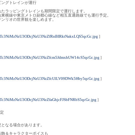
ピングトレインが運行
れたラッピングトレインも期間限定で運行します。
急東横線や東京メトロ副都心線など相互直通路線でも運行予定。
サンリオの世界観を楽しめます。
Tc3NiMzNzU3ODcjNzU3NzZfRnBIRktNakxLQS5qcGc.jpg
]
NTc3NiMzNzU3ODcjNzU3NzZfcm5JdmxhUW14cS5qcGc.jpg
]
NTc3NiMzNzU3ODcjNzU3NzZfcUlLV09DWk5Hby5qcGc.jpg
]
Tc3NiMzNzU3ODcjNzU3NzZfaGhjcFJSbFNRbS5qcGc.jpg
]
予定
更となる場合があります。
装飾＆キャラクターボイスも