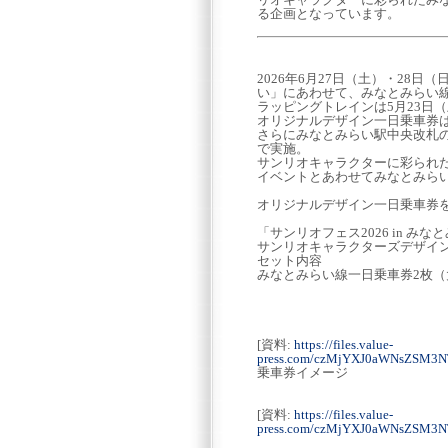
る企画となっています。
2026年6月27日（土）・28日
い」にあわせて、みなとみらい
ラッピングトレインは5月23日（
オリジナルデザイン一日乗車券は5
さらにみなとみらい駅中央改札の
で実施。
サンリオキャラクターに彩られ
イベントとあわせてみなとみら
オリジナルデザイン一日乗車券
「サンリオフェス2026 in み
サンリオキャラクターズデザイ
セット内容
みなとみらい線一日乗車券2枚（
[資料:
https://files.value-
press.com/czMjYXJ0aWNsZSM3
乗車券イメージ
[資料:
https://files.value-
press.com/czMjYXJ0aWNsZSM3