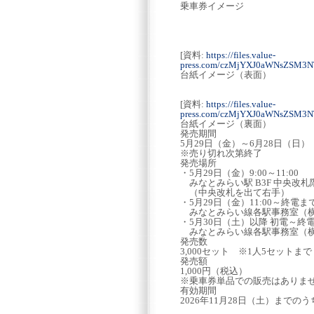
乗車券イメージ
[資料:
https://files.value-
press.com/czMjYXJ0aWNsZSM3
台紙イメージ（表面）
[資料:
https://files.value-
press.com/czMjYXJ0aWNsZSM3N
台紙イメージ（裏面）
発売期間
5月29日（金）～6月28日（日）
※売り切れ次第終了
発売場所
・5月29日（金）9:00～11:00
みなとみらい駅 B3F 中央改
（中央改札を出て右手）
・5月29日（金）11:00～終電ま
みなとみらい線各駅事務室（
・5月30日（土）以降 初電～終
みなとみらい線各駅事務室（
発売数
3,000セット ※1人5セットまで
発売額
1,000円（税込）
※乗車券単品での販売はありま
有効期間
2026年11月28日（土）までの