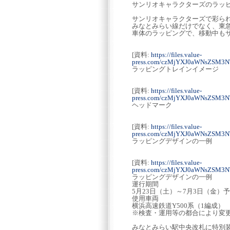
サンリオキャラクターズのラッ
サンリオキャラクターズで彩ら
みなとみらい線だけでなく、東
車体のラッピングで、移動中も
[資料:
https://files.value-
press.com/czMjYXJ0aWNsZSM3N
ラッピングトレインイメージ
[資料:
https://files.value-
press.com/czMjYXJ0aWNsZSM3
ヘッドマーク
[資料:
https://files.value-
press.com/czMjYXJ0aWNsZSM3
ラッピングデザインの一例
[資料:
https://files.value-
press.com/czMjYXJ0aWNsZSM3N
ラッピングデザインの一例
運行期間
5月23日（土）～7月3日（金）
使用車両
横浜高速鉄道Y500系（1編成）
※検査・運用等の都合により変
みなとみらい駅中央改札に特別