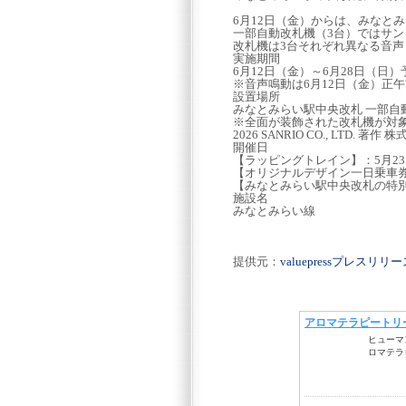
6月12日（金）からは、みなと
一部自動改札機（3台）ではサ
改札機は3台それぞれ異なる音
実施期間
6月12日（金）～6月28日（日）
※音声鳴動は6月12日（金）正
設置場所
みなとみらい駅中央改札 一部自
※全面が装飾された改札機が対
2026 SANRIO CO., LTD. 著
開催日
【ラッピングトレイン】：5月23
【オリジナルデザイン一日乗車券
【みなとみらい駅中央改札の特別
施設名
みなとみらい線
提供元：
valuepressプレスリ