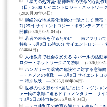
「暴力の処方箋: 精神医学の致命的な副作用
（日）20:00 サイエントロジー・ネットワ
(2026月08年04日)
継続的な地域美化活動の一環として 新宿
7月25日 サイエントロジー・ボランティア
開催
(2026月08年04日)
若者の未来を守るために――南アフリカで
特集～ 8月9日 16時30分 サイエントロジ
08年04日)
人権教育で社会を変える ネパールの活動家を
ロジー・ネットワークにて放映 ―
(2026月08
ハンガリーで薬物の危険性に対する意識向
ー・ネメスの挑戦 ― 8月9日 サイエントロ
ー 特別放映 ―
(2026月08年04日)
世界の心を動かす“魔法”とは？ マジシャ
ァー氏の素顔に迫るドキュメンタリー サイ
て8月5日20時放映
(2026月08年04日)
チェコ共和国で教育を通じて人生を向上さ