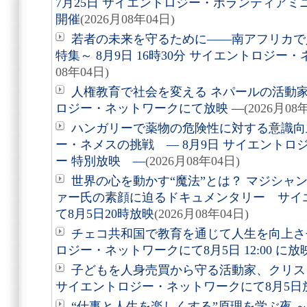
7月25日 サイエントロジー・ボランティア
開催
(2026月08年04日)
若者の未来を守るために――南アフリカで
特集～ 8月9日 16時30分 サイエントロジ
08年04日)
人権教育で社会を変える ネパールの活動家を
ロジー・ネットワークにて放映 ―
(2026月08
ハンガリーで薬物の危険性に対する意識向
ー・ネメスの挑戦 ― 8月9日 サイエントロ
ー 特別放映 ―
(2026月08年04日)
世界の心を動かす“魔法”とは？ マジシャ
ァー氏の素顔に迫るドキュメンタリー サイ
て8月5日20時放映
(2026月08年04日)
チェコ共和国で教育を通じて人生を向上さ
ロジー・ネットワークにて8月5日 12:00 に
子どもを人身売買から守る活動家、クリ
サイエントロジー・ネットワークにて8月5日
“仕事と人生を楽しくする”原理を学ぶ夜 