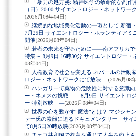
「暴力の処方箋: 精神医学の致命的な副作用
（日）20:00 サイエントロジー・ネットワ
(2026月08年04日)
継続的な地域美化活動の一環として 新宿
7月25日 サイエントロジー・ボランティア
開催
(2026月08年04日)
若者の未来を守るために――南アフリカで
特集～ 8月9日 16時30分 サイエントロジ
08年04日)
人権教育で社会を変える ネパールの活動家を
ロジー・ネットワークにて放映 ―
(2026月08
ハンガリーで薬物の危険性に対する意識向
ー・ネメスの挑戦 ― 8月9日 サイエントロ
ー 特別放映 ―
(2026月08年04日)
世界の心を動かす“魔法”とは？ マジシャ
ァー氏の素顔に迫るドキュメンタリー サイ
て8月5日20時放映
(2026月08年04日)
チェコ共和国で教育を通じて人生を向上さ