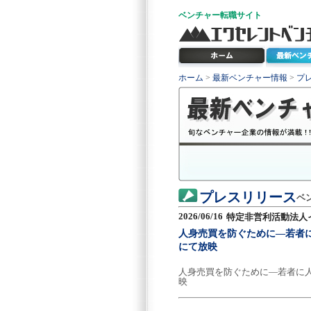
ベンチャー
転職サイト
ホーム
>
最新ベンチャー情報
>
プ
プレスリリース
ベ
2026/06/16
特定非営利活動法人
人身売買を防ぐために―若者に
にて放映
人身売買を防ぐために―若者に人
映