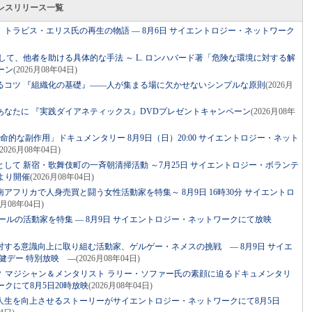
レスリリース一覧
トラビス・エリス氏の再生の物語 ― 8月6日 サイエントロジー・ネットワーク
して、他者を助ける具体的な手法 ～ L. ロンハバード著「危険な環境に対する解
ーン
(2026月08年04日)
るコツ 『組織化の基礎』――人が集まる場に欠かせないシンプルな原則
(2026月
あなたに 『実践ダイアネティックス』DVDプレゼントキャンペーン
(2026月08年
命的な副作用」ドキュメンタリー 8月9日（日）20:00 サイエントロジー・ネット
(2026月08年04日)
して 新宿・歌舞伎町の一斉朝清掃活動 ～7月25日 サイエントロジー・ボランテ
より開催
(2026月08年04日)
アフリカで人身売買と闘う女性活動家を特集～ 8月9日 16時30分 サイエントロ
6月08年04日)
ールの活動家を特集 ― 8月9日 サイエントロジー・ネットワークにて放映
する意識向上に取り組む活動家、ゲルゲー・ネメスの挑戦 ― 8月9日 サイエ
健デー 特別放映 ―
(2026月08年04日)
？ マジシャン＆メンタリスト ラリー・ソファー氏の素顔に迫るドキュメンタリ
クにて8月5日20時放映
(2026月08年04日)
人生を向上させるストーリーがサイエントロジー・ネットワークにて8月5日