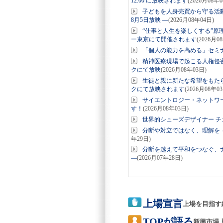
12:00 に放映されます
(2026月08年0
子どもを人身売買から守る活
8月5日放映 ―
(2026月08年04日)
“仕事と人生を楽しくする”原
ー東京にて開催されます
(2026月0
「個人の能力を高める」セミナ
精神医療現場で起こる人権侵
クにて放映
(2026月08年03日)
生徒と親に新たな希望をもたら
クにて放映されます
(2026月08年0
サイエントロジー・ネットワー
す！
(2026月08年03日)
世界的シューズデザイナー チ
分断や対立ではなく、理解を 
年29日)
分断を越えて平和をつなぐ、ナ
―
(2026月07年28日)
上場宣言
上場を目指す
TOPが語る
新興市場