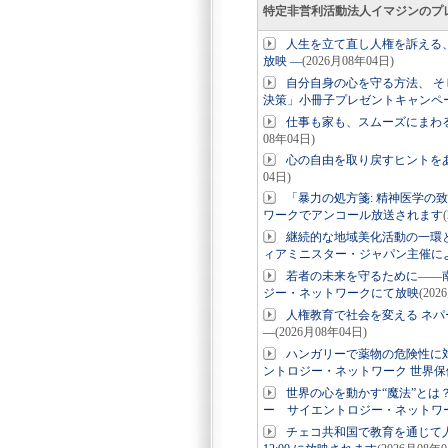
特定非営利活動法人イマジンのプ
人生を立て直し人権を訴える、
放映 ―
(2026月08年04日)
自分自身の心を守る方法、 そ
決策」小冊子プレゼントキャンペ
仕事も家も、スムーズにまわ
08年04日)
心の自由を取り戻すヒントを
04日)
「暴力の処方箋: 精神医学の致
ワークでアンコール放送されます
継続的な地域美化活動の一環と
ィアミニスター・ジャパン主催に
若者の未来を守るために――南
ジー・ネットワークにて放映
(202
人権教育で社会を変える ネパ
―
(2026月08年04日)
ハンガリーで薬物の危険性に対
ントロジー・ネットワーク 世界保
世界の心を動かす“魔法”とは
ー サイエントロジー・ネットワー
チェコ共和国で教育を通じて