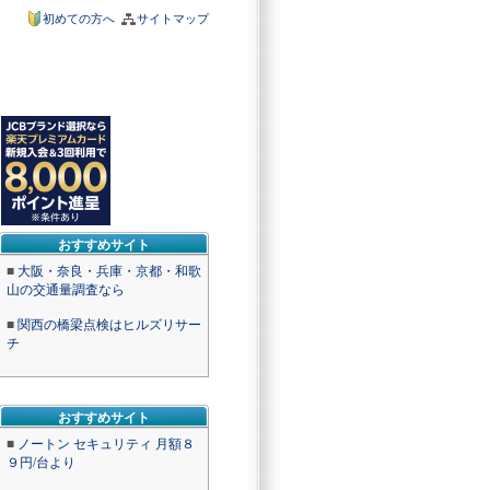
初めての方へ
サイトマップ
おすすめサイト
■
大阪・奈良・兵庫・京都・和歌
山の交通量調査なら
■
関西の橋梁点検はヒルズリサー
チ
おすすめサイト
■
ノートン セキュリティ 月額８
９円/台より