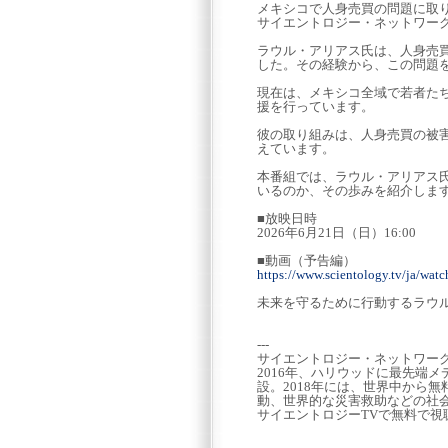
メキシコで人身売買の問題に取り組
サイエントロジー・ネットワー
ラウル・アリアス氏は、人身売
した。その経験から、この問題
現在は、メキシコ全域で若者た
援を行っています。
彼の取り組みは、人身売買の被
えています。
本番組では、ラウル・アリアス
いるのか、その歩みを紹介しま
■放映日時
2026年6月21日（日）16:00
■動画（予告編）
https://www.scientology.tv/ja/watch
未来を守るために行動するラウ
---
サイエントロジー・ネットワー
2016年、ハリウッドに最先端
設。2018年には、世界中から
動、世界的な災害救助などの社会
サイエントロジーTVで無料で