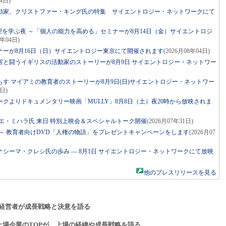
4日)
動家、クリストファー・キング氏の特集 サイエントロジー・ネットワークにて
理を学ぶ夜 ～「個人の能力を高める」セミナーが8月14日（金）サイエントロジ
8年04日)
ーが8月16日（日）サイエントロジー東京にて開催されます
(2026月08年04日)
害と闘うイギリスの活動家のストーリーが8月9日 サイエントロジー・ネットワー
す マイアミの教育者のストーリーが8月9日(日)サイエントロジー・ネットワー
3日)
クよりドキュメンタリー映画「MULLY」8月8日（土）夜20時から放映されま
エ・ミハラ氏 来日 特別上映会＆スペシャルトーク開催
(2026月07年31日)
～ 教育者向けDVD「人権の物語」をプレゼントキャンペーンをします
(2026月07
シーマ・クレシ氏の歩み ― 8月1日 サイエントロジー・ネットワークにて放映
他のプレスリリースを見る
経営者が成長戦略と決意を語る
上場企業のTOPが、上場の経緯や成長戦略を語る。