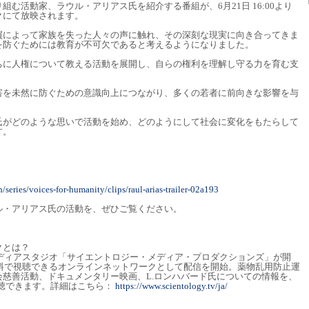
む活動家、ラウル・アリアス氏を紹介する番組が、6月21日 16:00より
クにて放映されます。
買によって家族を失った人々の声に触れ、その深刻な現実に向き合ってきま
を防ぐためには教育が不可欠であると考えるようになりました。
ちに人権について教える活動を展開し、自らの権利を理解し守る力を育む支
害を未然に防ぐための意識向上につながり、多くの若者に前向きな影響を与
氏がどのような思いで活動を始め、どのようにして社会に変化をもたらして
す。
/series/voices-for-humanity/clips/raul-arias-trailer-02a193
ル・アリアス氏の活動を、ぜひご覧ください。
クとは？
メディアスタジオ「サイエントロジー・メディア・プロダクションズ」が開
無料で視聴できるオンラインネットワークとして配信を開始。薬物乱用防止運
慈善活動、ドキュメンタリー映画、L.ロンハバード氏についての情報を、
視聴できます。詳細はこちら：
https://www.scientology.tv/ja/